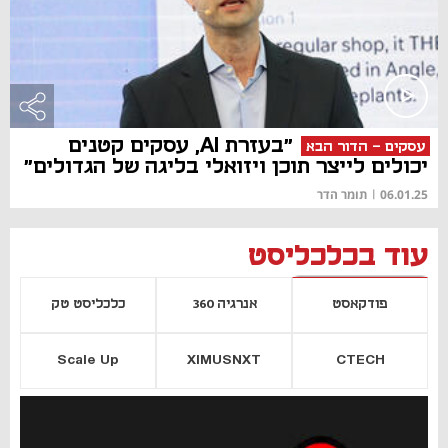
"בעזרת AI, עסקים קטנים
עסקים - הדור הבא
יכולים לייצר תוכן ויזואלי בליגה של הגדולים"
06.01.25
|
תומר הדר
עוד בכלכליסט
פודקאסט
אנרגיה 360
כלכליסט טק
Scale Up
XIMUSNXT
CTECH
יסייה חדשה
נפתח בכרטיסייה חדשה