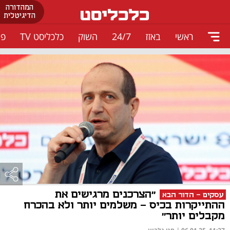
המהדורה
הדיגיטלית
ראשי
באזז
24/7
השוק
כלכליסט TV
פו
״הצרכנים מרגישים את
עסקים - הדור הבא
ההתייקרות בכיס - משלמים יותר ולא בהכרח
מקבלים יותר״
|