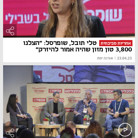
טלי תובל, שופרסל: "הצלנו
אחריות סביבתית
3,800 טון מזון שהיה אמור להיזרק"
23.04.23
|
אורנה יפת