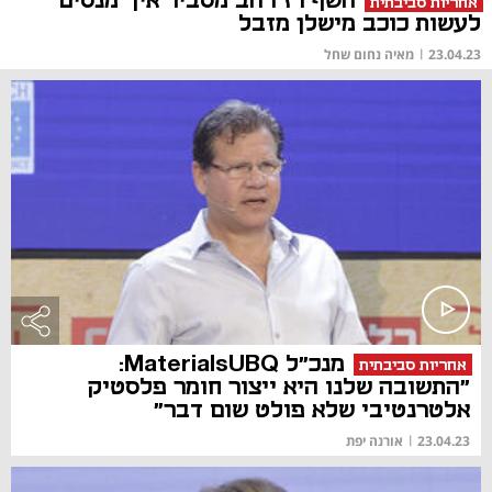
השף רז רהב מסביר איך מנסים
אחריות סביבתית
לעשות כוכב מישלן מזבל
23.04.23
|
מאיה נחום שחל
מנכ"ל MaterialsUBQ:
אחריות סביבתית
"התשובה שלנו היא ייצור חומר פלסטיק
אלטרנטיבי שלא פולט שום דבר"
23.04.23
|
אורנה יפת