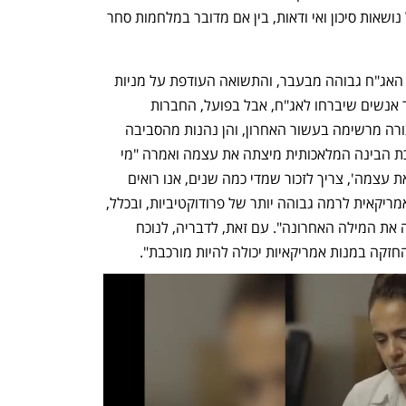
החברות. אירופה וסין אולי זולות יותר, אבל נושאות סיכון ואי ודאות, בין אם מדובר במלחמות סחר 
אשכנזי התייחסה לכך שכיום התשואה על האג"ח גבוהה מבעבר, והתשואה העודפת על מניות 
נחלשה. לדבריה, "היינו מצפים שיהיו יותר אנשים שיברחו לאג"ח, אבל בפועל, החברות 
האמריקאיות הצמיחו את הרווח למניה בצורה מרשימה בעשור האחרון, והן נהנות מהסביבה 
הדיגטלית". היא התנגדה לטענה כי מהפכת הבינה המלאכותית מיצתה את עצמה ואמרה "מי 
שדואג שמא הבינה המלאכותית 'מיצתה את עצמה', צריך לזכור שמדי כמה שנים, אנו רואים 
גלים טכנולוגיים שדוחפים את הכלכלה האמריקאית לרמה גבוהה יותר של פרודוקטיביות, ובכלל, 
אני סבורה כי הבינה המלאכותית לא אמרה את המילה האחרונה". עם זאת, לדבריה, לנוכח 
זקה במנות אמריקאיות יכולה להיות מורכבת".