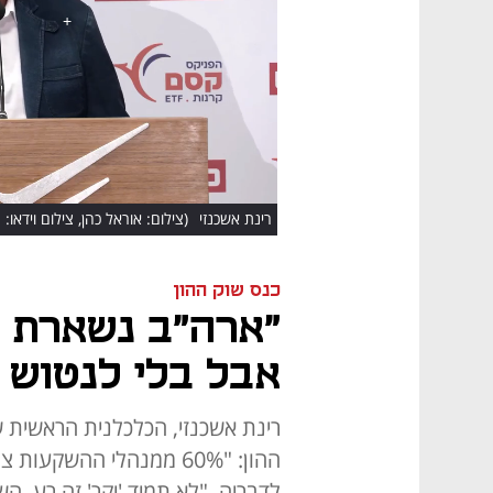
HD
רינת אשכנזי
(צילום: אוראל כהן, צילום וידאו: ג
כנס שוק ההון
"ארה"ב נשארת ה
אבל בלי לנטוש 
רינת אשכנזי, הכלכלנית הראשית 
לדבריה, "לא תמיד 'יקר' זה רע, ה