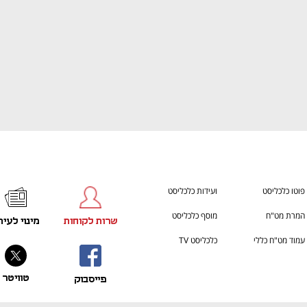
פוטו כלכליסט
ועידות כלכליסט
המרת מט"ח
מוסף כלכליסט
שרות לקוחות
מינוי לעית
עמוד מט"ח כללי
כלכליסט TV
טוויטר
פייסבוק