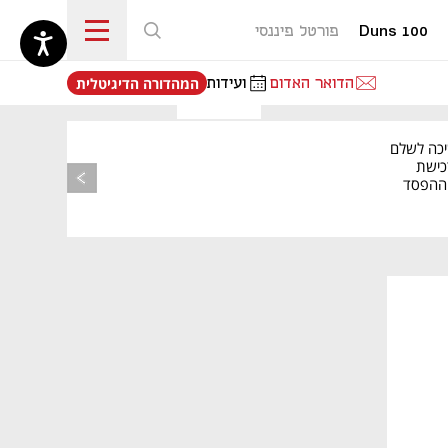
Duns 100
פורטל פיננסי
נפתח בכרטיסייה חדשה
הדואר האדום
ועידות
המהדורה הדיגיטלית
יכה לשלם
כישת
BASE: ההפסד
הרבעוני זינק ל-76