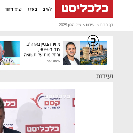
24/7
באזז
שוק ההון
דף הבית
ועידות
שוק ההון 2025
מחיר הבניין בארה"ב
צנח ב-90%,
כלכליסט
דיגיטל
והחלומות על תשואה
גבוהה התנפצו
אלמוג עזר
ועידות