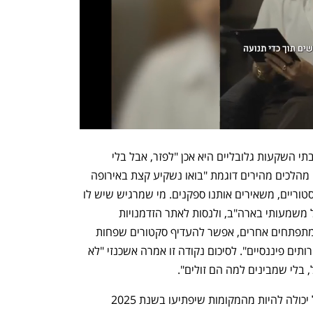
אשכנזי אמרה כי ההמלצה הפרקטית של בתי השקעות גלובליים היא אכן "לפזר, אבל בלי 
להשתולל". אשכנזי הסתייגה ממי שמנסה מהלכים מהירים דוגמת "בואו נשקיע קצת באירופה 
וקצת בסין", היא אמרה כי "הביצועים ההיסטוריים, משאירים אותנו ספקנים. מי שמרגיש שיש לו 
יכולת לעמוד בתנודתיות, יכול לשים משקל משמעותי בארה"ב, ולנסות לאתר הזדמנויות 
סלקטיביות באירופה או בסין, או בשווקים מתפתחים אחרים, אפשר להעדיף סקטורים שפחות 
רגישים למלחמות סחר כמו תשתיות או שירותים פיננסיים". לסיכום נקודה זו אמרה אשכנזי "לא 
, בלי שמבינים למה הם זולים".
לגבי כלכלת ישראל אמרה אשכנזי "ישראל יכולה להיות מהמקומות שיפתיעו בשנת 2025 