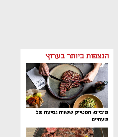
הנצפות ביותר בערוץ
טיבי'ס: הסטייק ששווה נסיעה של
שעתיים