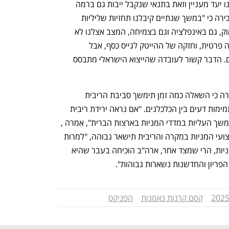
לטובה, כי חלק מהשחקנים בעולם יראו בנו יעד מעניין וזאת בתנאי שנקבל ייבות גם ברמה 
המדינית וגם ברמה הפנימית". אשכנזי הזכירה כי "במשך שנתיים קיבלנו תחזיות שליליות 
מגופים עולמיים, ציפו שניכנס למשבר עמוק, גם באינפלציה וגם בצמיחה, המצב אצלנו לא 
דבש, אבל רואים התאוששות בנתוני צריכה פרטית, וחזקה של ההייטק לגייס כסף, אבל 
בהשוואה בינלאומית אנחנו לא הכי גרועים. הדבר קשור לעובדה שהייצוא הישראלי מתבסס 
אשכנזי התייחסה גם לסביבת הריבית ואמרה כי השאלה כמה זמן תימשך סביבת הריבית 
הגבוהה היא שאלה חשובה שאין לגביה תמימות דעים בין הכלכלנים. "אם נראה ירידת ריבית 
נוספת במהלך 2025, זה יתן רוח גבית להמשך העליות במדדי המניות בארצות הברית", אמרה , 
אבל מאידך הביעה אופטימיות גם לגבי ביצועי המניות במקרה והריבית תישאר גבוהה, "למרות 
שייתכן שתהיה האטה בצמיחה, ותיקון במניות, הרי שמצד אחר, ארה"ב הוכיחה בעבר שהיא 
 הפריון והחדשנות נשארות גבוהות".
קסם קרנות נאמנות
הפניקס