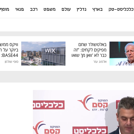
כלכליסט-טק
בארץ
נדל"ן
עולם
משפט
רכב
פנאי
מוסף
באלטשולר שחם
וויקס ממש
מפיקים לקחים: "זה
ביוקר על ר
כבר לא 'וואן מן' שואו
44
של גילעד"
אלמוג עזר
סופי שולמן
מיליון דולר