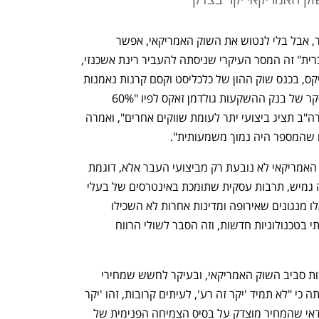
"ארצות הברית היא עדיין עוגן, אפשר לפזר, אבל בלי לנטוש את השוק האמריקאי, אפשר 
להישאר משמעותית בחשיפה לארצות הברית" זה המסר העיקרי שניסתה להעביר רינת אשכנזי, 
הכלכלנית הראשית בבית ההשקעות הפניקס, בכנס שוק ההון של כלכליסט וקסם קרנות נאמנות 
מהפניקס בית השקעות. אשכנזי ציטטה סקר של בנק ההשקעות גולדמן זאקס לפיו "60% 
ממנהלי ההשקעות חושבים כי ב-2025 ארה"ב תציג ביצועי יתר לעומת שווקים אחרים", ואמרה 
ם שהמספר היה נמוך משמעותית". 
אשכנזי טענה כי האטרקטיביות של השוק האמריקאי לא נובעת רק מביצועי העבר אלא, דוגמת 
"חדשנות, רמת פריון גבוהה, מבנה עבודה גמיש, תרבות עסקית שתומכת באינטרסים של בעלי 
מניות, יכולת להתייעל ולקצץ עלויות. כל אלו מנגונים שאירופה ומדינות אחרות לא השכילו 
לבנות. ארה"ב מחזיקה גם ביתרון משמעותי בטכנולוגיות חדשות, וזה הסבר לשולי הרווח 
אשכנזי התייחסה באופן מפורט גם לחששות סביב השוק האמריקאי, ובעיקר לחשש שמחירי 
המניות באמריקה יקרים מדי, מסקנתה היתה כי "לא תמיד 'יקר זה רע', לעיתים קרובות, זהו 'יקר 
בצדק', השוק האמריקאי יקר, אך קרוב לוודאי שהמחיר מוצדק על בסיס הצמיחה הפנימית של 