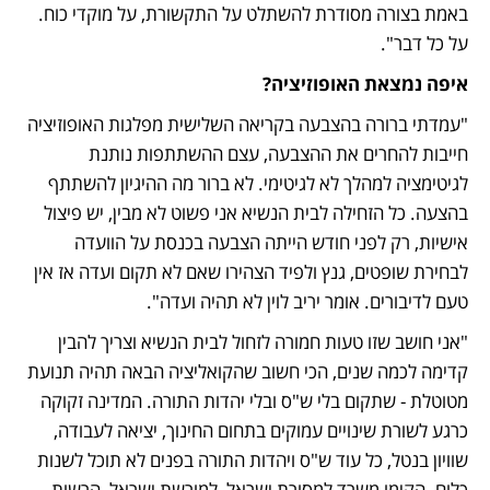
באמת בצורה מסודרת להשתלט על התקשורת, על מוקדי כוח. 
על כל דבר". 
איפה נמצאת האופוזיציה?
"עמדתי ברורה בהצבעה בקריאה השלישית מפלגות האופוזיציה 
חייבות להחרים את ההצבעה, עצם ההשתתפות נותנת 
לגיטימציה למהלך לא לגיטימי. לא ברור מה ההיגיון להשתתף 
בהצעה. כל הזחילה לבית הנשיא אני פשוט לא מבין, יש פיצול 
אישיות, רק לפני חודש הייתה הצבעה בכנסת על הוועדה 
לבחירת שופטים, גנץ ולפיד הצהירו שאם לא תקום ועדה אז אין 
טעם לדיבורים. אומר יריב לוין לא תהיה ועדה". 
"אני חושב שזו טעות חמורה לזחול לבית הנשיא וצריך להבין 
קדימה לכמה שנים, הכי חשוב שהקואליציה הבאה תהיה תנועת 
מטוטלת - שתקום בלי ש"ס ובלי יהדות התורה. המדינה זקוקה 
כרגע לשורת שינויים עמוקים בתחום החינוך, יציאה לעבודה, 
שוויון בנטל, כל עוד ש"ס ויהדות התורה בפנים לא תוכל לשנות 
כלום. הקימו משרד למסורת ישראל, למורשת ישראל, הרשות 