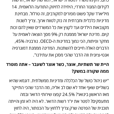
לקידום המגזר החרדי, היחידה לחיזוק התודעה הלאומית. 14 
מיליארד שקל פשוט מפזרים למקורבים, זה טרלול. מבחינת 
מדיניות כלכלית וחברתית זה נזק לטווח ארוך. צריך לשנות 
מקצבאות הילדים ועד לקצץ את כל המשרדים שאין להם זכות 
קיום. מדינת ישראל מממנת רק 9% מסך הוצאה לאומית על 
מחקר ופיתוח, הכי נמוך במדינות ה-OECD. נורבגיה 45%, 
הדברים האלה חייבים להשתנות. המדינה מממנת דמוגרפיה 
אנטי-ציונית וזה הדבר שהכי מסכן את עתידנו".  
היית שר תשתיות, אוצר, כשר אוצר לשעבר – אתה מוטרד 
ממה שקורה במשק? 
"יש ניהול כושל של הכלכלה ומדיניות ממשלתית. דוגמא שהיא 
בשוליים שאף אחד לא שם לב אליה, מה הדבר שהכי התייקר 
מאז הראשון בינואר? 24.5% קפצו שירותי הדואר ובמה 
מתעסקים? לפטר את יו"ר רשות הדואר. לא היה לא זמן והייתה 
תוכנית של הפרטה שרק צריך ללחוץ על הכפתור, היה לחוץ 