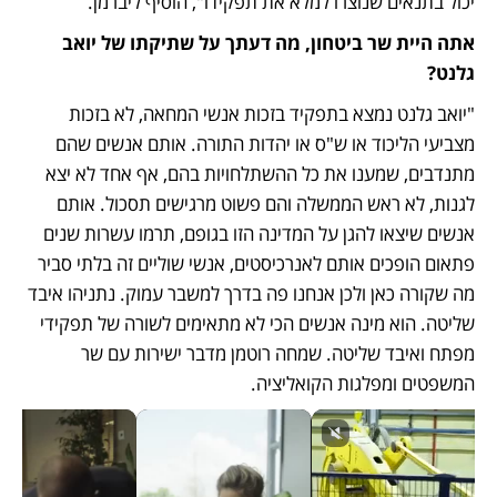
יכול בתנאים שנוצרו למלא את תפקידו", הוסיף ליברמן.
אתה היית שר ביטחון, מה דעתך על שתיקתו של יואב 
גלנט? 
"יואב גלנט נמצא בתפקיד בזכות אנשי המחאה, לא בזכות 
מצביעי הליכוד או ש"ס או יהדות התורה. אותם אנשים שהם 
מתנדבים, שמענו את כל ההשתלחויות בהם, אף אחד לא יצא 
לגנות, לא ראש הממשלה והם פשוט מרגישים תסכול. אותם 
אנשים שיצאו להגן על המדינה הזו בגופם, תרמו עשרות שנים 
פתאום הופכים אותם לאנרכיסטים, אנשי שוליים זה בלתי סביר 
מה שקורה כאן ולכן אנחנו פה בדרך למשבר עמוק. נתניהו איבד 
שליטה. הוא מינה אנשים הכי לא מתאימים לשורה של תפקידי 
מפתח ואיבד שליטה. שמחה רוטמן מדבר ישירות עם שר 
המשפטים ומפלגות הקואליציה. 