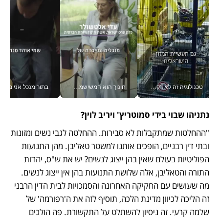
טכנולוגיה זה לא רק בהייטק: גם תעשיית המזון הישראלית מאמצת כלי AI, אוטומציה וניתוח דאטה בזמן אמת
חינוך הוא המשישמה של החיים שלי - V
בתור מנכל אני מקבל מאות הח
נתניהו שבוי בידי סמוטריץ' ויריב לוין? 
"ההחלטות שמתקבלות לא סבירות. ההחלטה לגבי נשים ומזונות 
ובתי דין רבניים, הופכים אותנו למשטר טאליבן. מהן התנועות 
הפוליטיות בעולם שאין בהן ייצוג לנשים? יש את ש"ס, יהדות 
התורה והטאליבן, אלה שלושת התנועות בהן אין ייצוג לנשים. 
מה שעושים עם החקיקה האחרונה והסמכויות לבית הדין הרבני 
זה הליכה לכיוון מדינת הלכה, תוסיף לזה את ה'רפורמה' של 
שלמה קרעי. זה ניסיון להשתלט על התקשורת. פה הולכים 