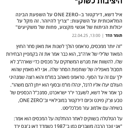
היציבות לשוק"
איל דשא, דירקטור ב–ONE ZERO על השפעת הבינה
המלאכותית על השקעות: "צריך להיזהר. זה מקל על
יכולות הניתוח של אנשי מקצוע, פחות של משקיעים"
תומר הדר
|
13:00, 22.04.25
"זה יותר ממכסים, טראמפ הולך לשנות את מאזן סחר החוץ 
המאוד שלילי של ארה"ב, הוא כבר אמר את זה בקמפיין הבחירות 
שלו. להשוות את מגרש המשחקים על מכסים כדי שארה”ב לא 
תסבול מאפליה של שותפות הסחר שלה. אני לא מאמין שהוא 
ילך עם זה עד הסוף. טראמפ מאוהב במו”מ והוא רוצה שמנהיגי 
העולם יעלו אליו לרגל, ינהלו מו”מ ובסוף הוא ייתן להם משהו". 
כך אמר איל דשא, לשעבר יו"ר ישראכרט, סמנכ"ל הכספים של 
טבע וצ'ק פוינט וכיום דירקטור במובילאיי וב־ONE ZERO, 
בשיחה עם אלמוג עזר מכלכליסט.
על הטלטלה בשווקים לאחר ההחלטה על המכסים הוא אמר: 
"אני זוכר הרבה משברים כמו ב־1987 כשמדד דאו ג'ונס ירד 