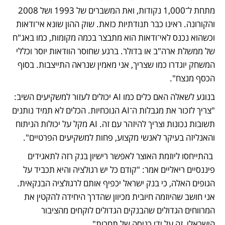
מתחת ל־1,000 נקודות, ואת המשברים של 1993 ושל 2008 
והקורונה. ראינו כבר תנודתיות כזאת. שוק ההון שונא אי־ודאות 
וכשהוא נכנס לאי־ודאות הוא מתבצר בכמה מקומות, כמו באג"ח 
של ממשלת ארה"ב או בדולר. ברגע שחוסר הוודאות יוסר וכללי 
המשחק יוגדרו כמו שצריך, אני מאמין שנראה התייצבות. בסוף 
הכסף מנצח". 
בנוגע לשאלה האם כלים כמו AI יכולים לעזור למשקיעים השיב: 
"צריך לזכור את מגבלות ה־AI הנוכחיות. הכלים לא תמיד נותנים 
תשובות נכונות וצריך להיזהר עם זה. AI מקל על יכולות הניתוח 
והאנליזה בעיקר לאנשי מקצוע, פחות למשקיעים הפרטיים".
 בהתייחסו ליוזמת האוצר לאפשר רישיון בנק רזה לתאגידים 
פיננסיים ריאליים אמר: "קודם כל יש רגולציה והיא תכביד על 
הגופים האלה, כי בנק ישראל יכפיף אותם לרגולציה הבנקאית. 
אני חושב שהיוזמה חיובית מכיוון שהדרך היחידה להקטין את 
המרווחים הגדולים שהבנקים הגדולים לוקחים מהציבור 
הישראלי, זה על ידי כניסה של תחרות".