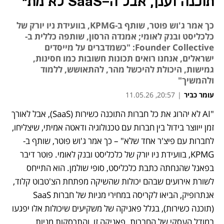
תוכנה וענן, אבל ה-SaaS לא מת"
כך אמר ג'וש פוטר, שותף ב-KPMG, בוועידת ניו יורק של
כלכליסט ובנק לאומי; אמנדה הרסון, שותפה כללית ב-
Founder Collective: "כשמדברים על מייסדים
ישראלים, אנחנו רואים תכונות חשובות כמו חסינות,
גמישות, היכולת להיכשל מהר, להתאושש, ללמוד
ולהמשיך"
עומר כביר
|
20:57, 11.05.26
"AI לא יהרוג את כל חברות התוכנה כשירות (SaaS), אבל לאורך 
זמן ייווצר בידול בין חברות עם טכנולוגיה ודאטה אמיתי, שיצליחו, 
לחברות עם פיצ'ר אחד שלא" – כך אמר ג'וש פוטר, שותף ב-
KPMG, בוועידת ניו יורק של כלכליסט ובנק לאומי. פוטר דיבר 
בפאנל שהנחתה כתבת כלכליסט, סופי שולמן. הוא התייחס 
לשורת אירועים שבהם יכולות שהשיקה מפתחת הצ'טבוט קלוד, 
אנתרופיק, הביאו לקריסה במחירי מניות של חברות SaaS 
(תוכנה כשירות), בגלל פאניקה של משקיעים שיכולות אלו יפגעו 
במודל העסקי של החברות. פאניקה זו, והתרסקות מניות 