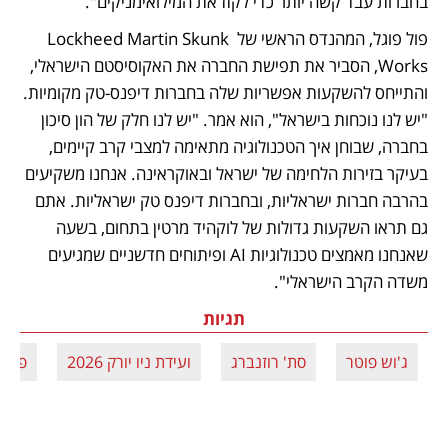
בחברות עבד קשה יותר כדי לקזז את המילואימניקים". 
פול פוגל, המהנדס הראשי של Lockheed Martin Skunk 
Works, הסביר את תפישת החברה את האקוסיסטם הישראלי, 
והתייחס להשקעות אפשריות שלה בחברות דיפנס-טק מקומיות. 
"יש לנו נוכחות בישראל", הוא אמר. "יש לנו חלק של הון סיכון 
בחברה, שבוחן איך הטכנולוגיה מתאימה למצבי קרב קיימים, 
בעיקר בזירות הלחימה של ישראל ובאוקראינה. אנחנו משקיעים 
בהרבה חברות ישראליות, ובחברות דיפנס טק ישראליות. אתם 
גם תראו השקעות גדולות של לוקהיד מרטין בתחום, בשעה 
שאנחנו מאמצים טכנולוגיות AI ופיתוחים חדשניים שמגיעים 
משדה הקרב הישראלי".
תגיות
ג'וש פוטר
סת' רוזנברג
ועידת ניו יורק 2026
פול פ