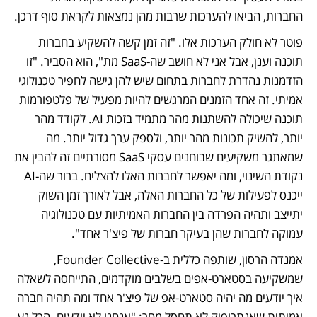
החברות, הביאו להערכות שרבות מהן נמצאות לקראת סוף דרכן.
פוטר לא חולק הערכות אלו. "זה זמן קשה להשקיע בחברות 
תוכנה וענן, אבל אני לא חושב שה-SaaS מת", הוא הסביר. "זו 
הזדמנות נהדרת לחברות בתחום שיש להן גישה לחפיר טכנולוגי 
אמיתי. זה אחד הזמנים המרגשים להיות מפעיל של פלטפורמות 
תוכנה שיכולה להשתנות מהר מתמיד בזכות AI. לקודד מהר 
יותר, להשיק תכונות מהר יותר, ולספק ערך גדול יותר. מה 
שמאתגר משקיעים שבוחנים עסקי SaaS מסורתיים זה להבין את 
נקודת השינוי, ומה יאפשר לחברות האלו להצליח. ברור שה-AI 
ייכנס לפעילות של כל החברות האלה, אבל לאורך זמן השוק 
יתייצב ותהיה הפרדה בין החברות האמיתיות עם טכנולוגיה 
עמוקה לחברות שהן בעיקר חברות של פיצ'ר אחד". 
אמנדה הרסון, שותפה כללית ב-Founder Collective, 
שמשקיעה בסטארט-אפים בשלבים מוקדמים, התייחסה לשאלה 
איך יודעים מה יהיה סטארט-אפ של פיצ'ר אחד ומה תהיה חברה 
אמיתית שאנתרופיק לא תחסל מחר: "אנחנו לא יודעים. הכל נע 