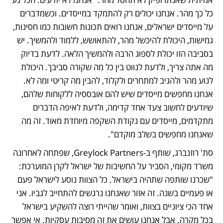
כל כך מהר. אנחנו יכולים רק להתמקד במייסדים. וכשמדברים 
על מייסדים ישראלים, אנחנו רואים תכונות חשובות כמו חסינות, 
גמישות, היכולת להיכשל מהר, להתאושש, ללמוד ולהמשיך. יש 
בסביבה הזו יכולת לספוג הרבה ולהמשיך הלאה. לדעת בדיוק 
מה אתה צריך, ולדעת לנווט בין כל מה שקורה סביבך. היכולת 
לנוע מהר ולהגיב למתחרים ולקלוד, להבין מה קריטי ומה לא. 
אנחנו מחפשים מייסדים שיש להם אובססיה ללקוחות שלהם, 
שיודעים לחשוב צעד אחד קדימה, ולדעת לאיפה הדברים 
מתקדמים, מייסדים עם נקודת השקפה מיוחדת מאוד. זה מה 
שאנחנו מחפשים בשלב מוקדם". 
סת' רוזנברג, שותף ב-Greylock Partners, שפתחה לאחרונה 
משרד מקומי, הסביר על החשיבות של ישראל לקרן המוערכת: 
"שכרנו שותפה שתהיה בישראל. כל הצוות נוסע לישראל פעם 
או פעמיים בשנה. זה אזור שאנחנו נרגשים להתחייב לגביו. אני 
אחד הכי ציוניים בצוות, ואומר שהייתי רוצה להשקיע בישראל 
בכל מקרה. אבל אנחנו עושים את זה מסיבות עסקיות. אי אפשר 