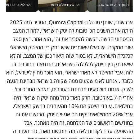
חינוך הוא המשישמה של החיים שלי - V
אין שעה שלא התעסקתי במשבר - טל אלכסנדרוביץ’ שגב מנהלת משברים תקשורתיים מכל מקום עם ה- Galaxy Z Fold8 Ultra שלה_v
אני לא צריכה את המשרד:
ארז שחר, שותף מנהל ב-Qumra Capital, הסביר למה 2025 
היתה אחת השנים הכי טובות להייטק הישראלי, למרות המצב 
הביטחוני הקשה. "קשה להסביר את זה", הוא אמר. "אין ספק 
שזה המקרה. יש כאלו שאומרים שיש נתק בין ההייטק הישראלי 
לכלכלה הישראלית. לא בטוח שזה תיאור נכון של המצב. זה לא 
שיש נתק בין הייטק לכלכלה הישראלית, הם מאוד מחוברים זה 
לזה. אבל ההייטק לא מאוד ישראלי, הוא מוכר מחוץ לישראל, הוא 
גלובלי. אנחנו לא מושפעים ממה שקורה בישראל מבחינת הגעה 
לשוק. אנחנו מושפעים מבחינת העובדים, מאמצי המו"פ וכו'. 
אחרי ה-7 באוקטובר, חלק מאוד גדול מההייטק הישראלי היה 
במילואים. עובדי הייטק הם 10% מהעובדים במשק הישראלי, 
אבל 20% מהמילואימניקים הם אנשי הייטק. הרגשנו את זה 
בחודשים הראשונים של המלחמה. זה היה מאתגר, אבל 
ההשפעה על הלקוחות לא היתה מורגשת מאוד. כוח העבודה 