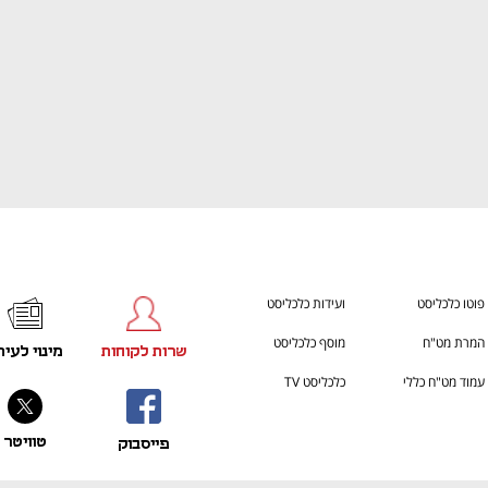
פוטו כלכליסט
ועידות כלכליסט
המרת מט"ח
מוסף כלכליסט
שרות לקוחות
מינוי לעית
עמוד מט"ח כללי
כלכליסט TV
טוויטר
פייסבוק