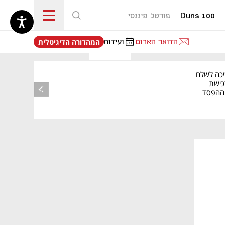
Duns 100
פורטל פיננסי
נפתח בכרטיסייה חדשה
הדואר האדום
ועידות
המהדורה הדיגיטלית
יכה לשלם
כישת
BASE: ההפסד
הרבעוני זינק ל-76