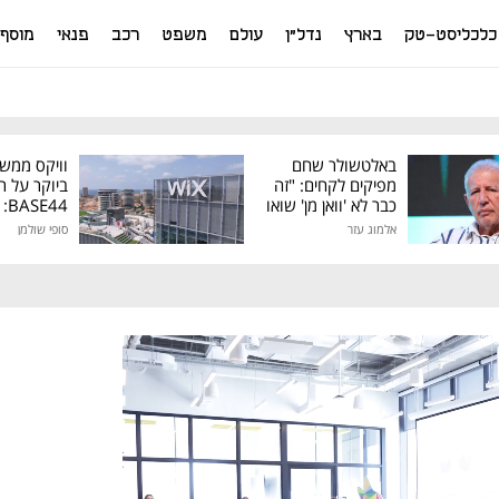
כלכליסט-טק
בארץ
נדל"ן
עולם
משפט
רכב
פנאי
מוסף
באלטשולר שחם
וויקס ממש
מפיקים לקחים: "זה
ביוקר על ר
כבר לא 'וואן מן' שואו
44
של גילעד"
אלמוג עזר
סופי שולמן
מיליון דולר