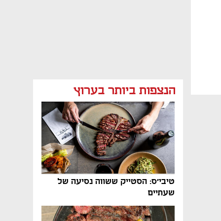
הנצפות ביותר בערוץ
טיבי'ס: הסטייק ששווה נסיעה של
שעתיים