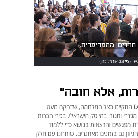
(צילום: אוראל כהן)
רות, אלא חובה"
כנס Diversity No Matter What התקיים בצל המלחמה, שדחקה מעט
גדרי ומגזרי בהייטק הישראלי. בכירי חברות
ת מפגשים והרצאות בנושא כדי ללמוד
גיוון גם בזמנים מאתגרים. שוחחנו עם חלק