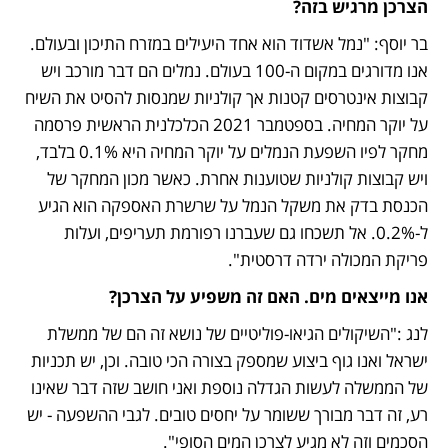
הצרכן מרגיש בזה?
בר יוסף: "נמל אשדוד הוא אחד היעילים במזרח התיכון ובעולם. 
אנו מדורגים במקום ה-100 בעולם. נמלים הם דבר מורכב ויש 
קבוצות אינטרסים קטנות אך קולניות שמנסות להסיט את השיח 
על יוקר המחיה. בספטמבר 2021 הכלכלנית הראשית פרסמה 
מחקר לפיו השפעת הנמלים על יוקר המחיה היא 0.1% בלבד, 
ויש קבוצות קולניות שטוענות אחרת. כאשר מכון המחקר של 
הכנסת בדק את משקל הנמל על שרשרת האספקה הוא הגיע 
ל-0.2%. אל תשכחו גם שעברנו רפורמת תעריפים, ועלות 
פריקת המכולה ירדה דרסטית".
אנו מייצאים מים. האם זה משפיע על הצרכן?
לנג :"השיקולים הגיאו-פוליטיים של נושא זה הם של ממשלת 
ישראל ואנו גוף ביצוע שמספק בצורה הכי טובה. וכן, יש תכניות 
של הממשלה לעשות הגדלה נוספת ואני חושב שזה דבר שאינו 
רע, זה דבר מבורך ששומר על יחסים טובים. לגבי ההשפעה - יש 
הסכמים וזה לא מגיע לצרכן המים הסופי".