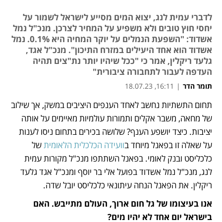
לדברי עמית לנג, יצוא המים מסייע לישראל לשמור על
יחסי חוץ טובים ולא משפיע על המחיר לצרכן. מנכ"ל נמל
אשדוד: "השפעת הנמלים על יוקר המחיה היא 0.1%. נמל
אשדוד הוא אחד היעילים במזרח התיכון". מנכ"ל אגד,
גלעד ריקלין, אמר כי "ככל שיהיו יותר נת"צים תהיה
העדפה לעבור לתחבורה ציבורית"
תומר הדר
|
16:11, 18.07.23
תחום התשתיות נחשב לאחד הענפים היציבים במשק, אך שילוב 
נפתח בכרטיסייה חדשה
של מחאה, משבר אקלים ותמורות עולמיות מאיימים על אותה 
יציבות. כיצד יושפע הענף? שלושה בכירים בתחום ניסו לענות 
על שאלה זו בפאנל מיוחד ב
וועידה הכלכלית הלאומית
 של 
כלכליסט ובנק לאומי. בפאנל השתתפו מנכ"ל מקורות עמית 
לנג, מנכ"ל נמל אשדוד בפועל אלי בר יוסף ומנכ"ל אגד גלעד 
ריקלין. את הפאנל הנחה עיתונאי כלכליסט יובל שדה.
אנו בעיצומו של גל חום ארוך, העולם מתייבש. האם 
בישראל יום אחד לא יהיו מים?