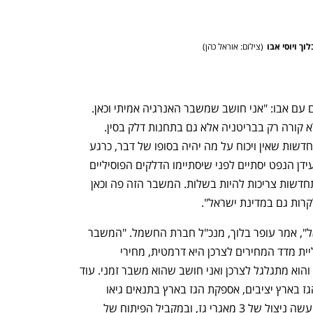
וך ויוסי אבו
(
צילום: אוראל כהן
)
מלאכי אלפר, מנכ"ל בזן, אמר שהוא מסכים עם אבו: "אני חושב שמשבר האנרגיה אמיתי וכאן. 
במקרו צריך עוד אנרגיה. קיצוב של דלק לא קורה רק בבריטניה אלא גם בתחנות דלק בסין. 
העולם צריך עוד אנרגיה. והאנרגיות המתחדשות שאין ויכוח על מה יהיה בסופו של דבר, כרגע 
הן אינן בשלות. אז ברור שבסופו של דבר עידן הנפט יסתיים לפני שיסתיימו הדלקים הפוסיליים 
על כדור הארץ, אבל עד אז האנרגיות המתחדשות צריכות להיות בשלות. המשבר הזה פה וכאן 
לקרות גם במדינת ישראל".
"אני לא חושב שיש משבר אנרגיה בישראל", אמר עופר בלוך, מנכ"ל חברת החשמל. "המשבר 
באירופה הוא צרכני, תרומת האנרגיה לעליית מדד המחירים לצרכן היא דרמטית, מחירי 
האנרגיה עלו ב-17%. המשבר הוא אמיתי והוא מתגלגל לצרכן ואני חושב שהוא משבר זמני. עוד 
שנה שנתיים אבל בסוף זה יתאזן. מחירי הגז בארץ יציבים, אספקת הגז בארץ בתנאים גיאו 
פוליטיים בארץ היא יציבה ותהיה יציבה. ייעשה ניצול של 3 מאגרי גז, ובמקביל הפיתוח של 