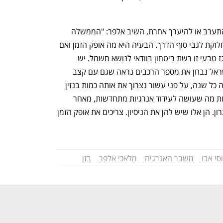
במענה לשאלה האם הממשלה צריכה להתערב או להיערך אחרת, השיב אלפר: "הממשלה 
צריכה להיערך לאופק הזמן, כלומר, אין מחלוקת לגבי סוף הדרך. הבעיה היא מה אופק הזמן ואם 
לא מטפלים נכון אז נייצר משבר אנרגיה. גז טבעי זו רשת ביטחון בוודאי לנושא חשמל. יש 
דלקים לתחבורה שזה פן אחר. במדינת ישראל נבחן את מספר הרכבים נראה שגם עם קצב 
הכניסה של מכוניות חשמליות, 50% בשנה כל שנה, על פני עשור נצרוך את אותה כמות בנזין 
שאנו צורכים היום. הממשלה צריכה לעשות מה שעושה לעידוד אנרגיות מתחדשות, מאחר 
שחברות האנרגיה הן אלו שיביאו את הפתרון. הן אלו שיש להן את הניסיון. צריכים את אופק הזמן 
וסי אבו
משבר האנרגיה
מלאכי אלפר
בזן