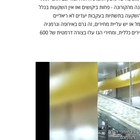
ביקוש והיצוע שנבע בעיקר בשנה האחרונה מהקורונה - פחות ביקושים ואז אין השקעות בגלל 
ירידת מחירים, התווסף לכך דבר נוסף, אי השקעה בתשתיות בעקבות יעדים לא ריאליים 
לאנרגיה ירוקה. בסופו של דבר כשאין חשמל אז יש עליית מחירים, זה גרם באירופה וגרמניה 
לחזור לסולר מזוט ופחם. והיתה עליית מחירים כללית, ומחירי הגז עלו בצורה דרמטית של 600 