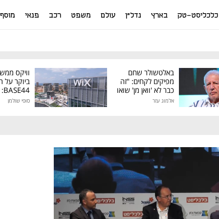
כלכליסט-טק
בארץ
נדל"ן
עולם
משפט
רכב
פנאי
מוסף
באלטשולר שחם
וויקס ממש
מפיקים לקחים: "זה
ביוקר על ר
כבר לא 'וואן מן' שואו
44
של גילעד"
אלמוג עזר
סופי שולמן
מיליון דולר