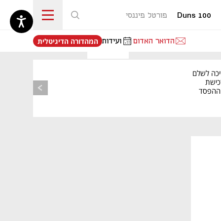
Duns 100
פורטל פיננסי
נפתח בכרטיסייה חדשה
הדואר האדום
ועידות
המהדורה הדיגיטלית
יכה לשלם
כישת
BASE: ההפסד
הרבעוני זינק ל-76