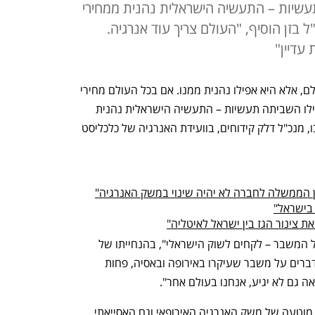
עשיות – התעשיה הישראלית נהנית ממחירי
ל בזן הוסיף, "העולם צריך עוד אנרגיה.
עדיין"
"ישראל לא נפגעת ממשבר האנרגיה בעולם, אלא היא אפילו נהנית ממנו. אם בכל העולם מחירי 
האנרגיה עלו בצורה דרמטית, גרמניה אפילו השביתה תעשיות – התעשיה הישראלית נהנית 
ממחירי אנרגיה יציבים" – כך אומר יוסי אבו, מנכ"ל דלק קידוחים, בוועידת האנרגיה של כלכליסט 
ין הממשלה לחברה לא יהיה שינוי במשק האנרגיה"
 בישראל"
 צינור הגז בין ישראל לאיטליה"
בפאנל שעסק בנושא "משק האנרגיה בצל המשבר – לקחים לשוק הישראלי", בהנחייתו של 
יובל שדה מכלכליסט, אמר אבו: "אנחנו מדברים על משבר שעיקרו באירופה ובאסיה, פחות 
ה גם לא יגיע, אנחנו בעולם אחר". 
לדברי אבו, "המשבר נובע בעיקרו מתכנון מוטעה של משק האנרגיה האירופאי וגם האסייאתי. 