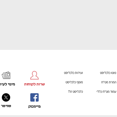
פוטו כלכליסט
ועידות כלכליסט
המרת מט"ח
מוסף כלכליסט
שרות לקוחות
מינוי לעית
עמוד מט"ח כללי
כלכליסט TV
טוויטר
פייסבוק