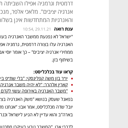
דרמטית וגרמניה אפילו השביתה ת
אנרגיה יציבים". מלאכי אלפר, מנכ"
והאנרגיות המתחדשות אינן בשלות 
ענת רואה
10:54, 29.11.21
בשיתוף בזן. 
קראו עוד בכלכליסט:
יו״ר בזן משה קפלינסקי: "בלי שת״פ ב
קארין אלהרר: "לא יהיה משבר אנרגיה
"משבר האנרגיה באירופה עשוי לקדם את
בארה"ב והוא עדיין לא הגיע לישראל וכנרא