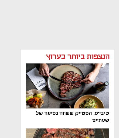
הנצפות ביותר בערוץ
טיבי'ס: הסטייק ששווה נסיעה של
שעתיים