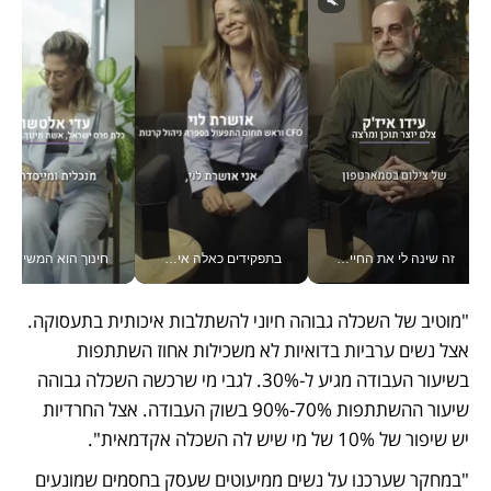
זה שינה לי את החיים: איך עידו איז'ק הופך את הסמארטפון לכלי צילום מקצועי_v
בתפקידים כאלה אי אפשר לחכות: אושרת לוי מניעה השקעות ענק מהטלפון_v
חינוך הוא המש
"מוטיב של השכלה גבוהה חיוני להשתלבות איכותית בתעסוקה. 
אצל נשים ערביות בדואיות לא משכילות אחוז השתתפות 
בשיעור העבודה מגיע ל-30%. לגבי מי שרכשה השכלה גבוהה 
שיעור ההשתתפות 70%-90% בשוק העבודה. אצל החרדיות 
יש שיפור של 10% של מי שיש לה השכלה אקדמאית".
"במחקר שערכנו על נשים ממיעוטים שעסק בחסמים שמונעים 