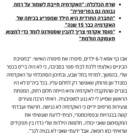
שרת הכלכלה: "האקדמיה חייבת לשמור על רמה 
גבוהה גם בפריפריה"
"החברה החרדית היא הילד שמפריע בכיתה של 
האקדמיה כבר 15 שנה" 
"מוסד אקדמי צריך להבין שסטודנט לומד כדי למצוא 
תעסוקה הולמת"
אבו כף אמא ל-6 ילדים, סיפרה את סיפורה האישי: "בחטיבת 
הביניים נאלצתי ללכת לבתי ספר בסביבה, כי לא היה בי"ס בכפר 
שלי. בהמשך, למדתי בתל שבע, ובתיכון הסתכלתי על האקדמיה 
כמגדל שן מרוחק שאפשר רק לחלום עליו. בכל ביה"ס לא היו 
בוגרים שהתקבלו לאקדמיה והיא הייתה חלום רחוק. המפתח 
הראשון שסייע לי לא נגע למוטיבציה. ראיתי הרבה צעירים 
וצעירות מרימים ידיים כי האקדמיה לא נגישה. חרשתי ועבדתי 
קשה בבגרויות ובפסיכומטרי, רציתי לדעת שעשיתי את 
המקסימום שאני יכולה. חלומות הילדות שלי נדדו בין תפקידים 
שראיתי כמו רופאה, אבל ידעתי שאני לא בנויה לכך". 