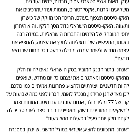
ענק. מאות אלפי סטארט-אפים, חברות, יזמים ועובדים, 
משקיעים וקרנות, אקסלרטורים, חממות ועוד שמרכיבים את 
האקו-סיסטם הצפוף בעולם, הריכוז הכי מזוקק של כישרון 
ותעוזה. האקו-סיסטם הישראלי גדול מסך חלקיו. והוא היתרון 
יחסי המובהק של היזמים והחברות הישראליות. במידה רבה 
בזכותו, התעשייה שלנו מצליחה לחלץ את עצמה, להמציא את 
עצמה מחדש ולשמר עמדה מובילה כמעט בכל תחום שבו היא 
נוגעת".   
"אנחנו בתור הבנק המוביל בטק הישראלי גאים להיות חלק 
מהאקו-סיסטם ומאתגרים את עצמנו כל יום מחדש, שואפים 
להיות חדשניים ויצירתיים ולהציע פתרונות אמיתיים כמו כולכם. 
לכן מאז שחנן פרידמן, מנכ"ל לאומי, הכריז לפני כמה שבועות על 
קרן של 77 מיליון דולר, אנחנו עובדים עם מיטב המוחות וצמוד 
למשקיעים המובילים בשוק ומאפיינים ביחד כיצד לאומיטק יכולה 
לקחת חלק יותר פעיל בפעילות ההשקעות". 
"אנחנו מתכוונים להציע אשראי במודל חדשני, שיינתן במסגרת 