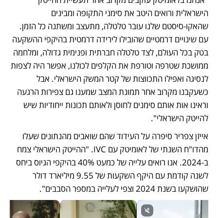
הישראלית ורואים היטב את סימני התקופה ומבינים 
שהאקו-סיסטם שלנו עובר טלטלה, מתעצב ומשתנה כל הזמן. 
עם שינויים דרמטיים שהובילו לירידה דרמטית בהיקפי ההשקעה 
בטק בכל העולם, לצד טלטלה חברתית ופנימית גדולה, ומלחמה 
ממושכת שטרפה וטורפת את הקלפים לכולנו, אפשר היה לצפות 
לנסיגה ואפילו התכווצות של קטר המשק הישראלי. אבל 
כשעקבנו מקרוב אחר תמונת המצב שמענו גם צפירות הרגעה 
וראינו אות אותם סימנים לחוסן ולאותם תכונות ייחודיות שיש 
להייטק הישראלי". 
אייזן צפריר סיפרה על העידוד שהם שואבים מהנתונים שעלו 
מהדו"ח השנתי של לאומיטק עם IVC. "ההייטק הישראלי צמח 
ב-2024. אנו רואים עלייה של כמעט 40% בהיקפי הגיוס ביחס 
לשנה קודמת עם היקף השקעות של 9.55 מיליארד דולר 
שהושקעו בשנת 2024 וצפי לעלייה במספר הסבבים". 