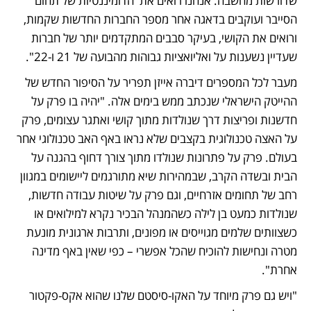
שדורשות מחשבה. אנחנו רואים את  הדומיננטיות של תחום 
הסייבר ועוקבים בדאגה אחר מספר החברות החדשות שקמות, 
ורואים את הקושי, בעיקר סבבים המתקדמים יותר של חברות 
שעדיין נשענות על ואליואציות גבוהות מהבועה של 21 ו-22".
מעבר לכל המספרים דיברה אייזן תפריר על הסיפור החדש של 
ההייטק הישראלי שנכתב ממש בימים אלה. "יהיה בו פרק על 
חדשנות ופריצות דרך שנולדות מתוך קושי ואתגר עצומים, פרק 
על האצה טכנולוגית בקצבים שלא נראו באף האב טכנולוגי אחר 
בעולם. פרק על פתרונות שנולדו מתוך צורך דחוף בהגנה על 
הבית ובשדה הקרב, שבמהירות שיא מתורגמים ליישומים במגוון 
רחב של תחומים אזרחיים, וגם פרק על שיטות עבודה חדשות, 
שנולדות כמעט בן לילה כשהמנהל הבכיר נקרא למילואים או 
כשצוותים שלמים מגוייסים או מפונים, ותרבות ארגונית מונעת 
מטרה ונחישות להוכיח שהכל אפשרי – כפי שאין באף מדינה 
אחרת". 
"ויש גם פרק מיוחד על האקו-סיסטם שלנו שהוא אקס-פקטור 