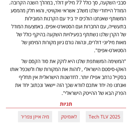
סבבי השקעה, סך כולל 77 מיליון דולר, במהלך השנה הקרובה. 
המודל הייחודי שלנו משלב אשראי ואקוויטי, והוא חלק מהמסע 
המשותף שאנחנו הולכים יד ביד עם הקרנות המובילות 
בתעשייה, עם החברות ועם הסטארט-אפים. באמצעות המודל 
של הקרן שלנו נשתתף בפעילויות השקעה בהיקף כולל של 
מאות מיליוני דולרים, ונהווה גורם גיוון מקורות המימון של 
הסטארט-אפים". 
"המשימה המשותפת שלנו היא לזקק את סוד הקסם של 
האקו-סיסטם הישראלי , לזהות את המקורות שלו ולשכפל אותו 
בסקייל נרחב אפילו יותר. לחדשנות הישראלית אין תחליף  
ואנחנו פה יחד אתכם לוודא שכך הזה יישאר ונכתוב יחד את 
הפרק הבא של ההייטק הישראלי". 
תגיות
Tech TLV 2025
לאומיטק
מיה אייזן צפריר