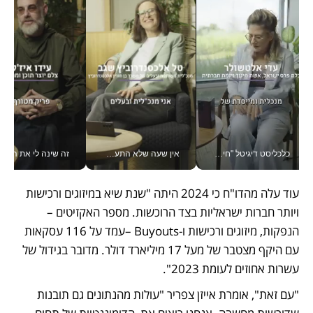
כלכליסט דיגיטל "חינוך הוא המשימה של החיים שלי"_v
אין שעה שלא התעסקתי במשבר - טל אלכסנדרוביץ’ שגב מנהלת משברים תקשורתיים מכל מקום עם ה- Galaxy Z Fold8 Ultra שלה_v
זה שינה לי את החיים: 
עוד עלה מהדו"ח כי 2024 היתה "שנת שיא במיזוגים ורכישות 
ויותר חברות ישראליות בצד הרוכשות. מספר האקזיטים – 
הנפקות, מיזוגים ורכישות ו-Buyouts –עמד על 116 עסקאות 
עם היקף מצטבר של מעל 17 מיליארד דולר. מדובר בגידול של 
עשרות אחוזים לעומת 2023". 
"עם זאת", אומרת אייזן צפריר "עולות מהנתונים גם תובנות 