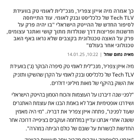
כך אמרה מיה אייזן צפריר, מנכ"לית לאומי טק בוועידת
Tech TLV של כלכליסט ובנק לאומי. עוד התייחסה
לסיפור החדש של ההייטק הישראלי "בו יהיה פרק על
חדשנות ופריצות דרך שנולדות מתוך קושי ואתגר עצומים,
פרק על האצה טכנולוגית בקצבים שלא נראו באף האב
טכנולוגי אחר בעולם"
מאיה נחום שחל
|
10:22, 14.01.25
מיה אייזן צפריר, מנכ"לית לאומי טק סיפרה הבוקר (ג') בוועידת 
Tech TLV של כלכליסט ובנק לאומי על הקרן שהשיקו ותזניק 
את השוק בהיקף של מאות מיליוני דולרים.
"לפני שנה דיברנו על העוצמות והכוח הטמון בהייטק הישראלי 
ושידרנו אופטימיות אבל לא באמת הבנו את עוצמת האתגרים 
שעוד לפנינו", פתחה אייזן צפריר את דבריה. "מי היה מאמין 
ששנה אחרי אנחנו עדיין במלחמה ועוקבים בציפייה דרוכה אחר 
החדשות לבשורות על שובם של כולם הביתה במהרה".
"אנחנו בלאומיטק עוקבים מקרוב אחר תעשיית ההייטק 