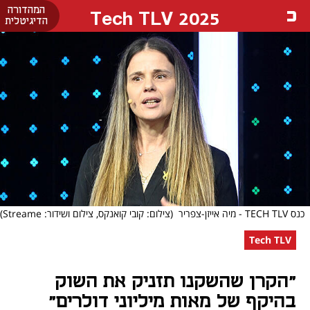
המהדורה
Tech TLV 2025
הדיגיטלית
כנס TECH TLV - מיה אייזן-צפריר
(צילום: קובי קואנקס, צילום ושידור: Streame)
Tech TLV
"הקרן שהשקנו תזניק את השוק
בהיקף של מאות מיליוני דולרים"