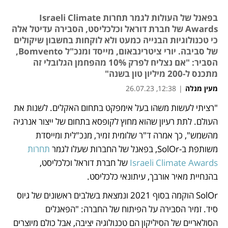
בפאנל של העולות לגמר תחרות Israeli Climate
Awards של חברת דוראל וכלכליסט, הסבירה עדיטל אלה
כי טכנולוגיות הבנייה כמעט ולא לוקחות בחשבון שיקולים
של סביבה. יורי ציטרינבאום, מייסד ומנכ"ל Bomvento,
הסביר: "אם נצליח לפרק 10% מהפחמן הגלובלי זה
מתכנס ל-200 מיליון טון בשנה"
מעין מנלה
|
12:38, 26.07.23
"רציתי לעשות משהו בעל אימפקט בתחום האקלים. לשנות את 
נפתח בכרטיסייה חדשה
נפתח בכרטיסייה חדשה
העולם. לתת רעיון שהוא מחוץ לקופסא בתחום של ייצור אנרגיה 
מהשמש", כך אמרה ד"ר שלומית זמיר, מנכ"לית ומייסדת 
משותפת ב-SolOr, בפאנל של החברות שעלו לגמר 
תחרות 
Israeli Climate Awards
 של חברת דוראל וכלכליסט, 
בהנחיית מאיר אורבך, עיתונאי כלכליסט.
SolOr הוקמה בסוף 2021 ונמצאת בשלבים ראשונים של גיוס 
סיד. זמיר הסבירה על הפיתוח של החברה: "הפאנלים 
הסולאריים של הסיליקון הם טכנולוגיה יציבה, אבל כולם מיוצרים 