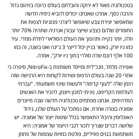
בטכנולוגיה מאוד לא ירוקה והובלתם בעולם כרוכה בזיהום גדול 
והרבה כסף. אמרנו שאנחנו יכולים להביא כימיה חדשה 
שתאפשר יצירת צבע שיאפשר ליצרני מכוניות לצפות את 
החומרים שלהם בצבע שייצר עבורן אנרגיה שתהיה 70% יותר 
זולה, יותר נקייה ותהפוך את העולם הסולארי לתלת-ממדי. עיר 
כמו ניו יורק, כאשר בניין יכול לייצר 3 ג'יגה ואט בשנה, זה כמו 
100 אלף דונם שדה סולרי בתוך ניו יורק", אמרה. 
אופירה מלמד, מנכ"לית ומייסד משותפת ב-NitroFix, סיפרה כי 
אחרי 20 שנה בעולם הדפוס ושירות לקוחות היא הרגישה שזה 
הזמן שלה "לעוף קדימה" ולעשות שינוי משמעותי. "עברתי 
לעולמות הקליימט, פניתי למכון וייצמן, להכיר את האנשים 
המדהימים. אנחנו מפתחים טכנולוגיה חדשה שבה מייצרים 
אמוניה בצורה אחרת. אם נסתכל על העולם שלנו, גידול 
האוכלוסין והיבול התאפשר בגלל שיטות ייצור של אמוניה. יש 
שלושה דברים שצריך לזכור לגבי הייצור של אמוניה: היא 
משתמשת בגזים פוזיליים, פולטת כמויות עצומות של פחמן 