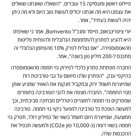
פיילוט ראשון ומעסיקה 15 עובדים. "השאלה שאנחנו שואלים 
את עצמנו היא מה אנחנו יכולים לעשות טוב היום ולא מה ניתן 
יהיה לעשות בעתיד", אמר. 
יורי ציטרינבאום, מייסד ומנכ"ל Bomvento, אמר כי שאיפתו 
היא להגיע לפתרון להתחממות הגלובלית ולהפחית פליטות 
מהאטמוספירה. "אם נצליח לפרק 10% מהפחמן הגלובלי זה 
מתכנס ל-200 מיליון טון בשנה", אמר. 
החברה מפתחת פתרון כלכלי לפירוק גזי חממה מהאטמוספרה 
בהיקפי ענק. "הפתרון שלנו מיושם על גבי טורבינות רוח 
שמייצרות חשמל ירוק ובמקביל מנקות את האוויר שמניע אותן 
מגזי החממה". החברה מצפה את להבי הטורבינה בחומרים 
שמפרקים גזי חממה לתוצרים ניטרליים מבחינה סביבתית, וכך 
למעשה הופכת כל טורבינה למפעל ניקוי גזי חממה. טורבינה 
ממוצעת, שמייצרת היום חשמל בשווי של כמיליון דולר, תפרק גזי 
חממה בשווי דומה (כ-10,000 טון CO2e) ולמעשה תכפיל את 
ההכנסות שלה.