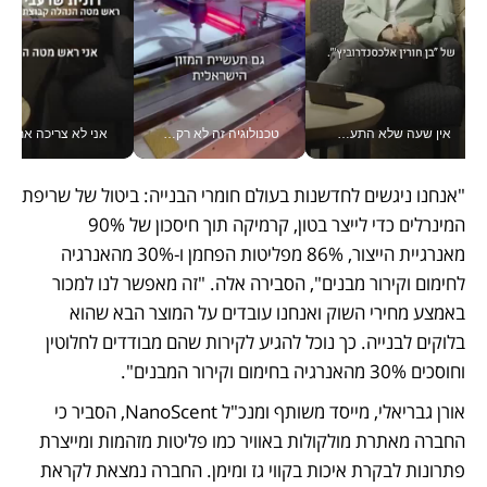
אין שעה שלא התעסקתי במשבר - טל אלכסנדרוביץ’ שגב מנהלת משברים תקשורתיים מכל מקום עם ה- Galaxy Z Fold8 Ultra שלה_v
טכנולוגיה זה לא רק בהייטק: גם תעשיית המזון הישראלית מאמצת כלי AI, אוטומציה וניתוח דאטה בזמן אמת
אני לא צריכה את המשרד:
"אנחנו ניגשים לחדשנות בעולם חומרי הבנייה: ביטול של שריפת 
המינרלים כדי לייצר בטון, קרמיקה תוך חיסכון של 90% 
מאנרגיית הייצור, 86% מפליטות הפחמן ו-30% מהאנרגיה 
לחימום וקירור מבנים", הסבירה אלה. "זה מאפשר לנו למכור 
באמצע מחירי השוק ואנחנו עובדים על המוצר הבא שהוא 
בלוקים לבנייה. כך נוכל להגיע לקירות שהם מבודדים לחלוטין 
וחוסכים 30% מהאנרגיה בחימום וקירור המבנים". 
אורן גבריאלי, מייסד משותף ומנכ"ל NanoScent, הסביר כי 
החברה מאתרת מולקולות באוויר כמו פליטות מזהמות ומייצרת 
פתרונות לבקרת איכות בקווי גז ומימן. החברה נמצאת לקראת 