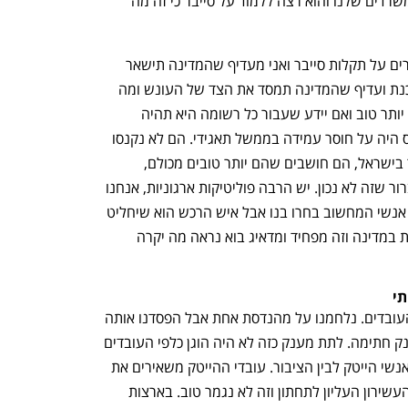
שפרופ' גמזו רוצה להיפגש. הוא מרצה במשרדים שלנו והוא רצה ללמוד על סייבר כי זה מה 
עוד אמר צוק, "יש חובת דיווח בחלק המקרים על תקלות סייבר ואני מעדיף שהמדינה תישאר 
מחוץ לזה. לרגולציה קשה להישאר מעודכנת ועדיף שהמדינה תמסד את הצד של העונש ומה 
קורה אם יש תקלת סייבר? זה עובד הרבה יותר טוב ואם יידע שעבור כל רשומה היא תהיה 
מחוייבת לשלם. במקרה של שירביט הקנס היה על חוסר עמידה בממשל תאגידי. הם לא נקנסו 
על איבוד מידע. יש הרבה אתגרים בסייבר בישראל, הם חושבים שהם יותר טובים מכולם, 
חושבים שהאויב לא יודע מה הוא עשה וברור שזה לא נכון. יש הרבה פוליטיקות ארגוניות, אנחנו 
מתמודדים על פרוייקט בארגון מאוד גדול. אנשי המחשוב בחרו בנו אבל איש הרכש הוא שיחליט 
ולא אנשי המקצוע. יש כל כך הרבה שטויות במדינה וזה מפחיד ומדאיג בוא נראה מה יקרה 
"מכריחים אותנו להיות במשחק הזה של העובדים. נלחמנו על מהנדסת אחת אבל הפסדנו אותה 
כי ארגון אחר הציע לה 750 אלף דולר מענק חתימה. לתת מענק כזה לא היה הוגן כלפי העובדים 
שלי. הדבר החמור שקורה הוא הפער בין אנשי הייטק לבין הציבור. עובדי ההייטק משאירים את 
כולם מאחור. ישראל מקום שני בפער בין העשירון העליון לתחתון וזה לא נגמר טוב. בארצות 