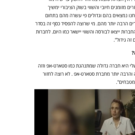
שהצמיחה תימשך בלי מדדים של רווח ותזרים מזומנים חיובי והשווי בשוק הציבורי ימשיך 
להעלות. כל היוניוקורנים זה תחומים שאנחנו נמצאים בהם וגדולים פי עשרה מהם בתחום 
המכירות. אנחנו גדלים בקצב שלהם ומוכרים הרבה יותר מהם. מי שרוצה להפסיד כסף זה בסדר 
גמור מצידי. קרנות ההון סיכון מהמרות שהחברות ייצאו לבורסה והשווי יישאר כמו היום. לחברות 
זה גידול".
?
"אני לא מתלונן על מה שיש לי. העמדה שלי היא חברה גדולה שמתנהגת כמו סטארט-אפ וזזה 
מהר מאוד בשוק וצומחת כמו חברה גדולה והרבה יותר מחברת סטארט-אפ . לא רוצה לחזור 