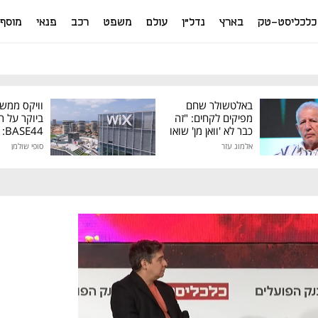
כלכליסט-טק
בארץ
נדל"ן
עולם
משפט
רכב
פנאי
מוסף
באלטשולר שחם
וויקס ממש
מפיקים לקחים: "זה
ביוקר על ר
כבר לא 'וואן מן' שואו
44
של גילעד"
אלמוג עזר
סופי שולמן
מיליון דולר