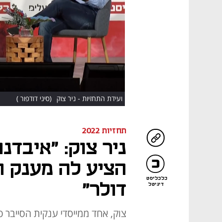
HD
ועידת התחזיות - ניר צוק
(סיני דודפור )
תחזיות 2022
ניר צוק: "איבדנ
כלכליסט
דולר"
דיגיטל
צוק, אחד ממייסדי ענקית הסייבר פ