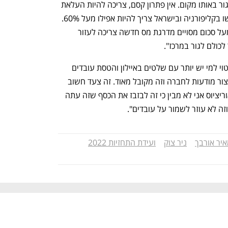
הברית הרבה מנותני השירות לא יכולים לגור באותו מקום. אין פתרון קסם, צריכה להיות העלאת 
מסים רצינית מעל מדרגה מסויימת, כך עשו בקליפורניה ובישראל צריך להיות אפילו מעל 60%. 
צריך לחבר את הפריפריה ולעודד אותה. מעל סכום מסויים מדרגת מס חדשה צריכה לעזור 
כולם לגור במרכז".
עוד אמר צוק, "התחרות היום באה לידי ביטוי למי יש יותר עם שלטים באיילון והטסת עובדים 
למאורציוס. באיילון זה ניסיון של חברות ליצור מודעות לחברה וזה מקובל מאוד. זה צעד חשוב 
גם למשפחות העובדים. אבל נסיעות למאוריציוס אני לא מבין כי זה לבזבז את הכסף שזה עתה 
וזה לא עוזר לשמור על עובדים".
יר אורבך
ניר צוק
ועידת התחזיות 2022