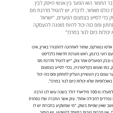
ר החמור הוא הפער בין אנשי הייטק לבין
 כולם מאחור. לדבריו, יש להטיל מדרגת מס
 כדי לסייע בצמצום הפערים, "ישראל
תחתון ומס כזה יכול להיות מופנה להעסקה
כולות כיום לגור במרכז"
ניר צוק אחד ממייסדי ענקית הסייבר פאלו אלטו נטוורקס, שחזר לאחרונה להתגורר בארץ, אינו 
ידוע כאדם שחושש להביא דעתו. בשיחה עם רועי ברגמן, ראש מערכת חדשות כלכליסט 
במסגרת ועידת תחזיות 2022 של כלכליסט ובנק הפועלים אמר צוק, "יש להטיל מדרגת מס 
חדשה על רמות ההכנסה הגבוהות בהייטק, כמו שעשו בקליפורניה, בכדי לסייע בצמצום 
הפערים של תעשיית ההייטק. ישראל בפער עצום בין העשירון העליון לתחתון ומס כזה יכול 
וכלוסיות שלא יכולות כיום לגור במרכז".
צוק ומר ש"סייבר זה שוק חם ומאוד גדול. למעלה מ-100 מיליארד דולר בשנה עשו לנו הרבה 
היכן לגדול. אנחנו מאחדים הרבה תחומים נפרדים לחבילה אחת". צוק אשר החברה שלו נסחרת 
כיום בשווי של מעל ל-55 מיליארד דולר חושב שאין שפיות בשוק. "מי שמשקיע בחברות יש לו 
צידוק אבל בעיני זה הימור ולא משהו כלכלי. אין חברות טובות במיוחד להשקיע. יש הימור 