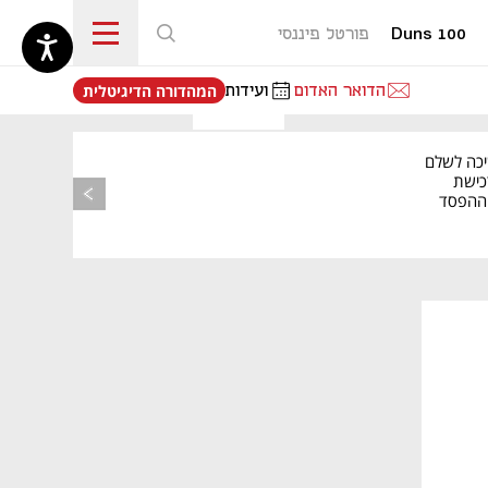
Duns 100
פורטל פיננסי
נפתח בכרטיסייה חדשה
הדואר האדום
ועידות
המהדורה הדיגיטלית
יכה לשלם
כישת
BASE: ההפסד
הרבעוני זינק ל-76