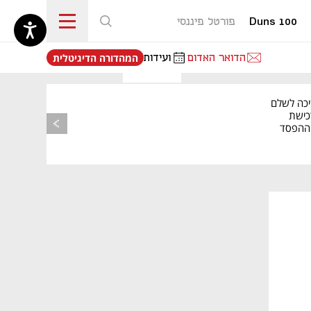
Duns 100
פורטל פיננסי
נפתח בכרטיסייה חדשה
הדואר האדום
ועידות
המהדורה הדיגיטלית
יכה לשלם
כישת
BASE: ההפסד
הרבעוני זינק ל-76