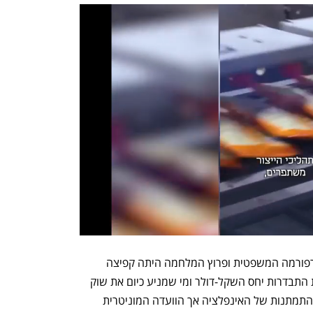
"הקשר הזה נשבר בתחילת 2023. עם הרפורמה המשפטית ופרוץ המלחמה היתה קפיצה 
אדירה בשער החליפין. תכניותינו מנעו את התבדרות יחס השקל-דולר ומי שמניע כיום את שוק 
המט"ח הם המשקיעים הזרים. אנו רואים התמתנות של האינפלציה אך הוועדה המוניטרית 