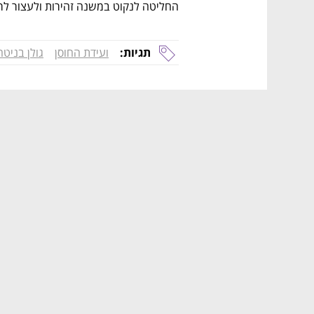
החליטה לנקוט במשנה זהירות ולעצור לר
תגיות:
ועידת החוסן
גולן בניטה