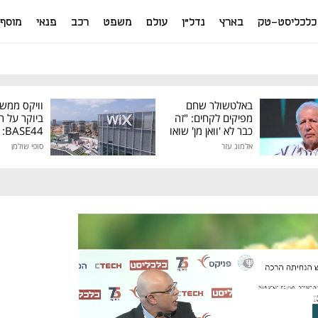
כלכליסט-טק
בארץ
נדל"ן
עולם
משפט
רכב
פנאי
מוסף
באלטשולר שחם
וויקס ממש
מפיקים לקחים: "זה
ביוקר על ר
כבר לא 'וואן מן' שואו
44
של גילעד"
אלמוג עזר
סופי שולמן
מיליון דולר