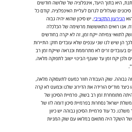
"מה קורה בישראל? כאן האינפלציה מתמתנת, היא בתוך היעד, אינפלציה של שלושה חודשים 
נמוכה מאינפלציה של חצי שנה - אבל יש סיכונים שעלולים לגרום לעליית האינפלציה. קודם כל 
וא 
הגירעון התקציבי
, יש סיכון שהוא יהיה גבוה 
מהערכות הממשלה ואז שער החליפין יברח. אנו רואים התאוששות מרשימה של הכלכלה 
בישראל- אבל במבט קדימה חזרה של המשק לתוואי צמיחה ייקח זמן, זה לא יקרה בחודשים 
הקרובים אלא רק באמצע 2025. הסיבות לכך הן שיש לנו שני ענפים שלא עובדים חזק: התיירות 
והבינוי. תכנית הממשלה להחליף פלסטינים בעובדים זרים לא מתרוממת וכנראה שייקח זמן רב 
עד להשלמת המחסור בעובדים הפלסטינים ולכן יקח זמן עד שענף הבינוי ישוב לתפוקה מלאה. 
.
לדבריו, "רכישה בכרטיסי אשראי כעת ברמה גבוהה. שוק העבודה חוזר כמעט לתעסוקה מלאה, 
המילואים יורדים בהדרגה. היו כאלה שתהו כיצד מוד'יס הורידה את הדירוג שלנו וכמעט לא קרה 
כלום. התשובה לכך היא שהורדת הדירוג היתה מתומחרת זמן רב בשוק. פרמיית הסיכון של 
ישראל עלתה עם פרוץ המלחמה ואג"ח ממשלת ישראל נסחרות בפרמיית סיכון דומה לזו של 
ברזיל ומקסיקו שיש להן דירוג אשראי נמוך משלנו. כל עוד פרמיית הסיכון גבוהה יש כיוון 
להתכנסות. עד שנת 2023 שער החליפין של השקל היה מתואם במלואו עם שוק המניות 