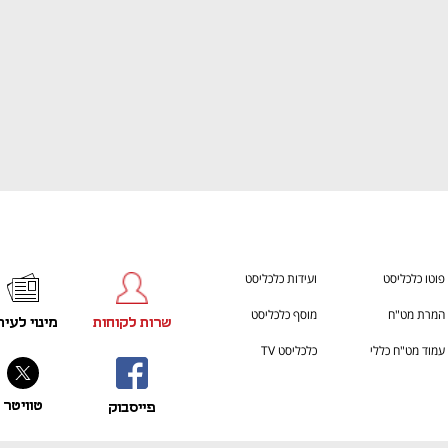
פוטו כלכליסט
ועידות כלכליסט
המרת מט"ח
מוסף כלכליסט
שרות לקוחות
מינוי לעית
עמוד מט"ח כללי
כלכליסט TV
טוויטר
פייסבוק