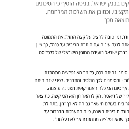
ים בבנק ישראל. בניטה הוסיף כי הסיכונים
התקציבי, וכמובן את השלכות המלחמה,
וצאה מכך
 ולדעתי זו נקודת זמן טובה להציג על קצה המזלג את התמונה 
המאקרו כלכלית שהוועדה המוניטארית ראתה לנגד עיניה עם הותרת הריבית על כנה", כך ציין 
דוקטור גולן בניטה, ראש חטיבת השווקים בבנק ישראל בועידת החוסן הישראלי של כלכליסט 
לדברי בניטה, "בכלכלה העולמית יש ריבוי סימני נחיתה רכה, כלומר האינפלציה מתמתנת 
בהדרגה בלי שיחול מיתון או משבר בכלכלות - והסימנים לכך הולכים ומתרבים. לפני שנה היתה 
הערכה של מיתון אינפלציה ומיתון כלכלות אך כיום הכלכלה האמריקאית מפגינה עוצמה. 
האינפלציה בעולם מתמתנת אך כמו בתהליך של דיאטה, הקילו האחרון הוא הכי קשה. כתוצאה 
מכך הבנקים המרכזיים מאותתים שרמת הריבית בעולם תישאר גבוהה לאורך זמן. בתחילת 
השנה השווקים העריכו שהפד יבצע שש הורדות ריבית השנה, כיום ההערכות מדברות על 
 מכך שהאינפלציה מתמתנת אך לא נעלמת".