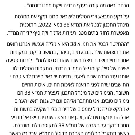
הרחב יראה מה קורה בענף הבניה וייקח ממנו דוגמה".
על רקע המבצע וירי הטילים לישראל סרוגו תקף את החלטת 
מינהל התכנון לבטל את תמ"א 38 במאי 2022. התוכנית 
מאפשרת לחזק בתים מפני רעידות אדמה ולהוסיף לדירה ממ"ד.
"ההחלטה לבטל את תמ"א 38 היא אומללה ועכשיו אנחנו רואים 
את התוצאות שלה. בגבעתיים, ביהוד, במושב ברקת ובמקומות 
אחרים חיי תושבים ניצלו משום שהם נכנסו לממ"ד למרות פגיעה 
ישירה של טיל. קיומו של הממ"ד הכרחי. התקפות הטילים ילוו 
אותנו עוד הרבה שנים לצערי. מדינת ישראל חייבת לדאוג לחיי 
התושבים שלה לפני הדאגה לאיכות החיים. איכות החיים 
חשובה, הנימוקים של מינהל התכנון לעצירת תמ"א 38 הם 
נימוקים טובים, אני מתחבר אליהם וגם לטענות ראשי הערים 
שמתקשים להגדיל עומסים של דירות בלי השקעה בתשתיות. 
אבל החיים קודמים לזה, ולכן אני מצפה שמדינת ישראל תודיע 
מחר בבוקר על הארכה של תמ"א 38 לתקופה בלתי מוגבלת. 
כאשר תתקבל החלופה האחרת תבוטל התמ"א, אבל רק כאשר 