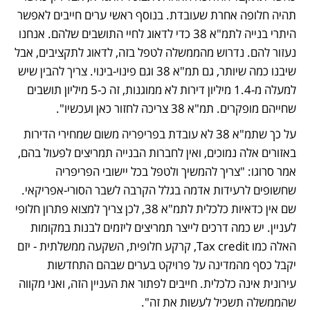
תהיה חלופה אחרת שעובדת. בנוסף ראשי ערים חייבים לאפשר 
היתרי בנייה לתמ"א 38 כדי לדאוג לחיי התושבים שלהם. אנחנו 
נעזור להם. נדרוש מהממשלה לטפל בזה, לדאוג לתקציבים, אבל 
שיבנו כמה שיותר, גם תמ"א 38 וגם פינוי-בינוי. צריך להבין שיש 
למעלה מ-1.4 מיליון דירות לא ממוגנות, זה כ-5 מיליון תושבים 
שחייהם מופקרים. תמ"א 38 צריכה לחזור כאן ועכשיו".
על כך שתמ"א 38 לא עובדת בפריפריה משום שמחירי הדירות 
באזורים אלה נמוכים, ואין לחברות הבנייה תמריצים לפעול בהם, 
אמר סרוגו: "צריך להמשיך ולטפל בכל יישובי הפריפריה 
שחשופים לרעידות אדמה בגלל הקרבה לשבר הסורי-אפריקאי. 
שם אין כדאיות כלכלית לתמ"א 38, לכן צריך למצוא פתרון חלופי 
לעניין. יש כמה דרכים לייצר תמריצים ליזמים לבנות במקומות 
האלה כמו Tax credit, קרקע חלופית, השקעה ממשלתית - יזם 
יקבל כסף מהמדינה על פרויקט בערים שבהם התחדשות 
עירונית אינה כלכלית. חייבים לפתור את העניין הזה, ואני מקווה 
שהממשלה תשכיל לעשות את זה".