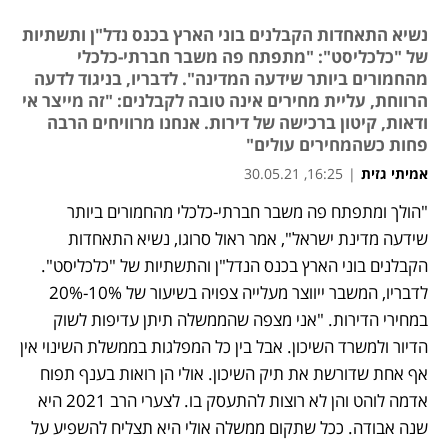
נשיא התאחדות הקבלנים בוני הארץ בכנס נדל"ן ותשתיות
של "כלכליסט": "מתפתח פה משבר חברתי-כלכלי
מהחמורים ביותר שידעה המדינה". לדבריו, בניגוד לדעה
הרווחת, עליית מחירים אינה טובה לקבלנים: "זה מייצר אי
ודאות, קיטון ברכישה של דירות. אנחנו מרוויחים הרבה
פחות כשהמחירים עולים"
אמיתי גזית
|
16:25, 30.05.21
"הולך ומתפתח פה משבר חברתי-כלכלי מהחמורים ביותר 
נפתח בכרטיסייה חדשה
נפתח בכרטיסייה חדשה
נפתח בכרטיסייה חדשה
שידעה מדינת ישראל", אמר ראול סרוגו, נשיא התאחדות 
הקבלנים בוני הארץ בכנס הנדל"ן והתשתיות של "כלכליסט". 
לדבריו, המשבר ייווצר מעלייה צפויה בשיעור של 10%-20% 
במחירי הדירות. "אני מצפה שהממשלה תיתן עדיפות לשוק 
הדיור ולמשרד השיכון. אבל בין כל המפלגות בממשלת השינוי אין 
אף אחת שדורשת את תיק השיכון. אולי הן רואות בענף תפוח 
אדמה לוהט והן לא רוצות להתעסק בו. לצערי הרב 2021 היא 
שנה אבודה. ככל שתקום ממשלה אולי היא תצליח להשפיע על 