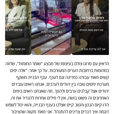
אני לא צריכה את המשרד: רונית שרעבי-חדד מנהלת ארגון של 30000 עובדים מכל מקום_v
טכנולוגיה זה לא רק בהייטק: גם תעשיית המזון הישראלית מאמצת כלי AI, אוטומציה וניתוח דאטה בזמן אמת
אין שעה שלא התעסקתי במשבר - טל אלכסנדרוביץ’ שגב מנהלת משברים
הראיון עם סרוגו צולם בעיצומו של מבצע "שומר החומות", שלווה 
במהומות ברחובות הערים המעורבות. על כך אמר: "אלה ימים 
קשים מאוד עבורנו כמדינה וגם לענף. ענף הבנייה משקף 
מערכת יחסים טובה בין יהודים לערבים. אנחנו רואים עובדים 
יהודים אצל קבלנים ערבים ולהפך. מה שאנחנו רואים בימים 
האחרונים זה פשוט בושה, אין לי מילים אחרות להגדיר את זה. 
הדו-קיום הנכון והטוב קיים אצלנו בענף הבנייה, והוא יכול לשמש 
דוגמה איך דברים צריכים להתנהל. אני מאוד מקווה שהציבור 