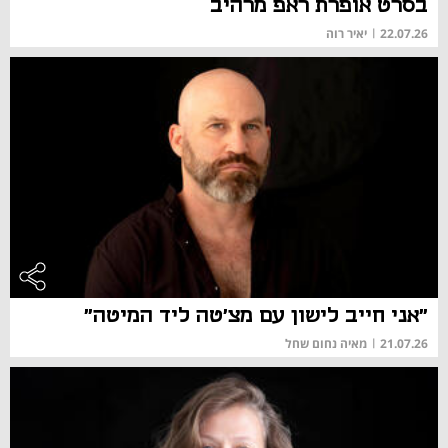
בסרט אופרת ראפ מרהיב
22.07.26
|
יאיר רוה
"אני חייב לישון עם מצ'טה ליד המיטה"
21.07.26
|
מאיה נחום שחל