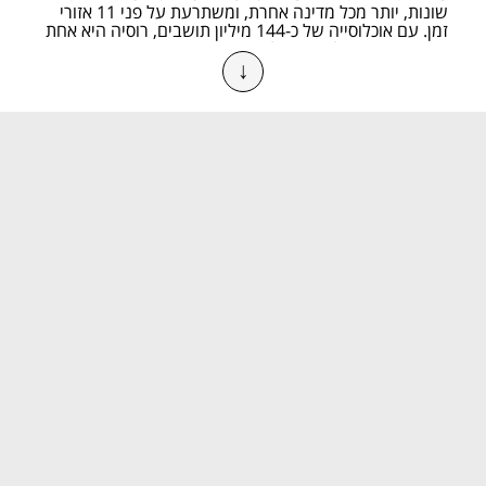
שונות, יותר מכל מדינה אחרת, ומשתרעת על פני 11 אזורי 
זמן. עם אוכלוסייה של כ-144 מיליון תושבים, רוסיה היא אחת 
המדינות המאוכלסות בעולם, עם תרבות מגוונת, היסטוריה 
↓
ארוכה וכלכלה רחבת היקף.
היסטוריה והתפתחות
רוסיה החלה את דרכה כמדינת קייב (רוס של קייב) במאה 
ה-9, אך ההתפתחות המשמעותית שלה התרחשה לאחר 
עלייתה של מוסקבה במאה ה-15. האימפריה הרוסית 
התפתחה למעצמה עולמית עד המהפכה הבולשביקית בשנת 
1917, שהביאה להקמת ברית המועצות. לאחר התפרקותה 
של ברית המועצות בשנת 1991, רוסיה הפכה למדינה 
עצמאית והחלה בתהליך של מעבר לכלכלה חופשית. כיום, 
רוסיה ממשיכה להיות אחת השחקניות המרכזיות בזירה 
הבינלאומית, עם מדיניות חוץ דינמית והשפעה רחבה על 
מדינות רבות.
כלכלה ותחומי תעשייה מרכזיים
רוסיה מחזיקה באחד המשאבים הטבעיים העשירים בעולם, 
עם עתודות נפט, גז טבעי, פחם ומתכות נדירות. היא אחת 
היצואניות הגדולות של גז טבעי בעולם, כאשר חברת 
גזפרום
מובילה את התחום. בנוסף, רוסיה היא יצרנית מובילה 