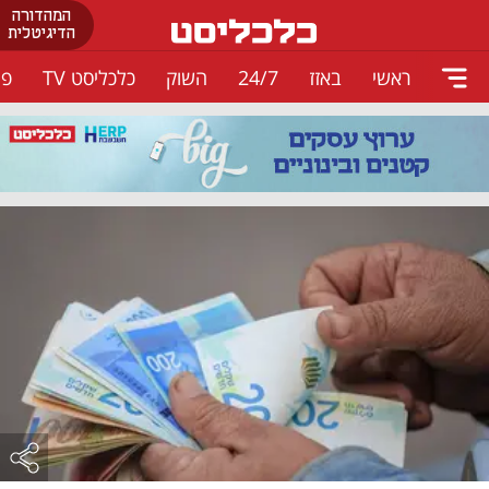
המהדורה
הדיגיטלית
ראשי
באזז
24/7
השוק
כלכליסט TV
פו