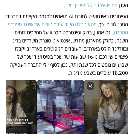
הענן 
Imvision ב-50 מיליון דולר
. 
הפיטורים באינטואיט לטובת AI תואמים למגמה הקיימת בחברות 
הטכנולוגיה. כך, 
מטא החלה השבוע בפיטורים של 10% מעובדי 
החברה
, וגם אמזון, בלוק ופינטרסט הכריזו על מהלכים דומים 
השנה. כחלק מהארגון מחדש, אינטואיט סוגרת משרדים ברינו 
ובוודלנד הילס בארה"ב. העובדים המפוטרים בארה"ב יקבלו 
פיצויים שיורכבו מ-16 שבועות של שכר בסיס ועוד שכר של 
שבועיים נוספים לכל שנת ותק. נכון לסוף יולי החברה העסיקה 
18,200 עובדים בשבע מדינות. 