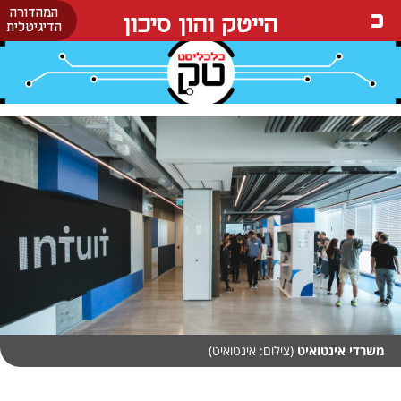
המהדורה
הייטק והון סיכון
הדיגיטלית
משרדי אינטואיט
(צילום: אינטואיט)