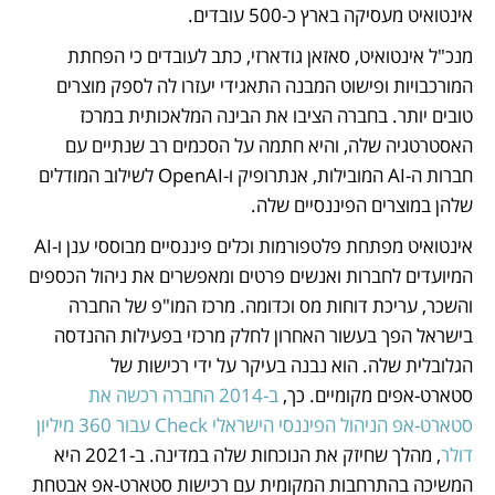
אינטואיט מעסיקה בארץ כ-500 עובדים. 
מנכ"ל אינטואיט, סאזאן גודארזי, כתב לעובדים כי הפחתת 
המורכבויות ופישוט המבנה התאגידי יעזרו לה לספק מוצרים 
טובים יותר. בחברה הציבו את הבינה המלאכותית במרכז 
האסטרטגיה שלה, והיא חתמה על הסכמים רב שנתיים עם 
חברות ה-AI המובילות, אנתרופיק ו-OpenAI לשילוב המודלים 
שלהן במוצרים הפיננסיים שלה. 
אינטואיט מפתחת פלטפורמות וכלים פיננסיים מבוססי ענן ו-AI 
המיועדים לחברות ואנשים פרטים ומאפשרים את ניהול הכספים 
והשכר, עריכת דוחות מס וכדומה. מרכז המו"פ של החברה 
בישראל הפך בעשור האחרון לחלק מרכזי בפעילות ההנדסה 
הגלובלית שלה. הוא נבנה בעיקר על ידי רכישות של 
סטארט-אפים מקומיים. כך, 
ב-2014 החברה רכשה את 
סטארט-אפ הניהול הפיננסי הישראלי Check עבור 360 מיליון 
דולר
, מהלך שחיזק את הנוכחות שלה במדינה. ב-2021 היא 
המשיכה בהתרחבות המקומית עם רכישות סטארט-אפ אבטחת 