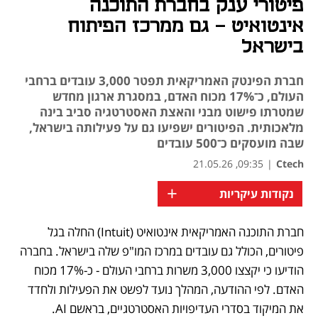
פיטורי ענק בחברת התוכנה
אינטואיט - גם ממרכז הפיתוח
בישראל
חברת הפינטק האמריקאית תפטר 3,000 עובדים ברחבי
העולם, כ־17% מכוח האדם, במסגרת ארגון מחדש
שמטרתו פישוט מבני והאצת האסטרטגיה סביב בינה
מלאכותית. הפיטורים ישפיעו גם על פעילותה בישראל,
שבה מועסקים כ־500 עובדים
09:35, 21.05.26
|
Ctech
+
נקודות עיקריות
חברת התוכנה האמריקאית אינטואיט (Intuit) החלה בגל 
נפתח בכרטיסייה חדשה
נפתח בכרטיסייה חדשה
נפתח בכרטיסייה חדשה
פיטורים, הכולל גם עובדים במרכז המו"פ שלה בישראל. בחברה 
הודיעו כי יקצצו 3,000 משרות ברחבי העולם - כ-17% מכוח 
האדם. לפי ההודעה, המהלך נועד לפשט את הפעילות ולחדד 
את המיקוד בסדרי העדיפויות האסטרטגיים, בראשם AI. 