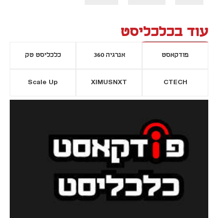
עוד בכלכליסט
פודקאסט
אנרגיה 360
כלכליסט טק
Scale Up
XIMUSNXT
CTECH
יסייה חדשה
נפתח בכרטיסייה חדשה