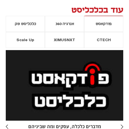
עוד בכלכליסט
פודקאסט
אנרגיה 360
כלכליסט טק
Scale Up
XIMUSNXT
CTECH
יסייה חדשה
נפתח בכרטיסייה חדשה
מדברים כלכלה, עסקים ומה שביניהם