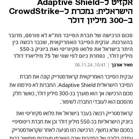
אקזיט ל-Adaptive Shield
הישראלית: נמכרת ל-CrowdStrike
ב-300 מיליון דולר
סכום הרכישה של חברת הסייבר מת"א לא פורסם, מדובר
בהערכות. ענקית הסייבר האמריקאית, שכבר רכשה בין
היתר בישראל את פלואו סקיוריטי ואת ביוניק ב-550
מיליון דולר, נסחרת כיום לפי שווי של 75 מיליארד דולר
מאיר אורבך
|
10:41, 06.11.24
ענקית הסייבר האמריקאית קראודסטרייק קונה את חברת 
נפתח בכרטיסייה חדשה
הסייבר הישראלית Adaptive Shield. החברות לא פירסמו את 
סכום הרכישה אך הוא מוערך בכ-300 מיליון דולר, כאשר חלק 
מהסכום הוא לעובדי החברה לשימור. 
קראודסטרייק רכשה בעבר בישראל את פלואו סקיוריטי ואת 
ביוניק הישראליות בכ-550 מיליון דולר וכן את חברת ריפוסיפיי 
בסכום שלא נחשף. הרכישה הזו מגיעה לאחר שקראודסטרייק 
עמדה בליבה של התקרית שבה הושבתו מערכות מיחשוב רבות 