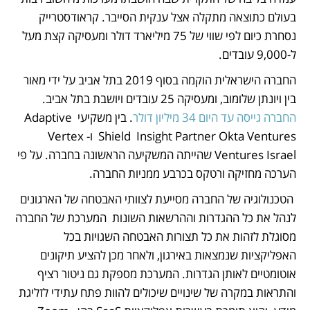
בעולם כתוצאה מתקלה אצל ענקית הסייבר. קראודסטרייק 
נסחרת כיום לפי שווי של 75 מיליארד דולר ומעסיקה קצת מעל 
ל-9,000 עובדים.
החברה הישראלית הוקמה בסוף 2019 בתל אביב על ידי מאור 
בין ויונתן שלומוב, ומעסיקה 25 עובדים ויושבת בתל אביב. 
החברה גייסה עד היום 34 מיליון דולר
. בין משקיעי Adaptive 
Shield  Insight Partner Okta Ventures  ו-Vertex 
Ventures Israel‏ שהייתה המשקיעה הראשונה בחברה. על פי 
הערכה מחזיקה ורטקס בכרבע ממניות החברה.
 הטכנולוגיה של החברה מסייעת לצוותי האבטחה של הארגונים 
לנהל את כל ההגדרות וההרשאות השונות  המערכת של החברה 
מסוגלת לזהות את כל תצורות האבטחה השגויות בכל 
האפליקציות שנמצאות באירגון, ולאחר מכן להציע תיקונים 
אוטומטיים לאותן הגדרות. המערכת מספקת גם ניטור רציף 
והתראות במקרה של שינויים שיכולים להוות פתח עתידי לזליגת 