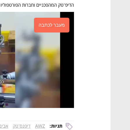
הדיפ־טק המהפכניים וחברות הפורטפוליו 
מעבר לכתבה
תגיות:
AWZ
דיפנס־טק
אביב 