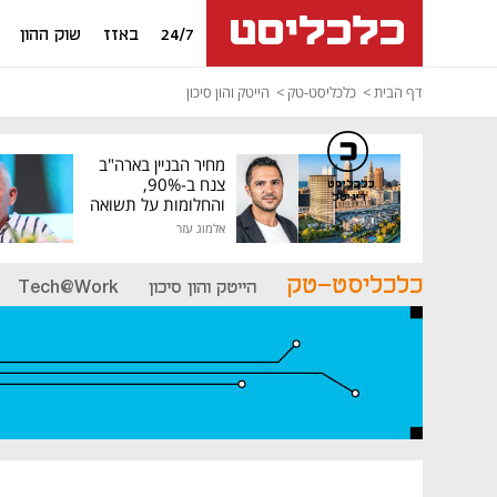
24/7
באזז
שוק ההון
דף הבית
כלכליסט-טק
הייטק והון סיכון
מחיר הבניין בארה"ב
צנח ב-90%,
כלכליסט
דיגיטל
והחלומות על תשואה
גבוהה התנפצו
אלמוג עזר
כלכליסט-טק
הייטק והון סיכון
Tech@Work