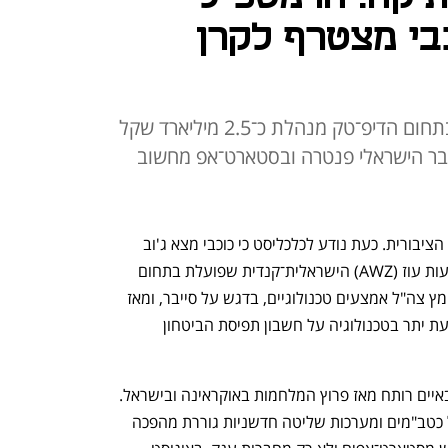
בי מצטרף לקרן
הקרן הישראלית־קנדית שפועלת בתחום הדיפ־טק מנהלת כ־2.5 מיליארד שקל
סייבר הישראלי פנטרה ובסטארט־אפ מחשוב
 נעלם מהעין הציבורית. כעת נודע לכלכליסט כי כוכבי מצא ג'וב 
בשוק הפרטי והוא מצטרף לחברת ההשקעות עוז (AWZ) הישראלית־קנדית שפועלת בתחום 
הדיפ־טק. כוכבי היה הרמטכ"ל שתחתיו אימץ צה"ל אמצעים טכנולוגיים, בדגש על סייבר, ומאז 
מחדל 7 באוקטובר זכה לביקורת על השקעת יתר בטכנולוגיה על חשבון תפיסת הביטחון 
שוק הפיתוחים הטכנולוגיים לשימושים צבאיים רותח מאז פרוץ המלחמות באוקראינה ובישראל. 
ההבנה שזירת הקרב עוברת לעולמות של כטב"מים ומערכות שליטה חדשניות גוררת מהפכה 