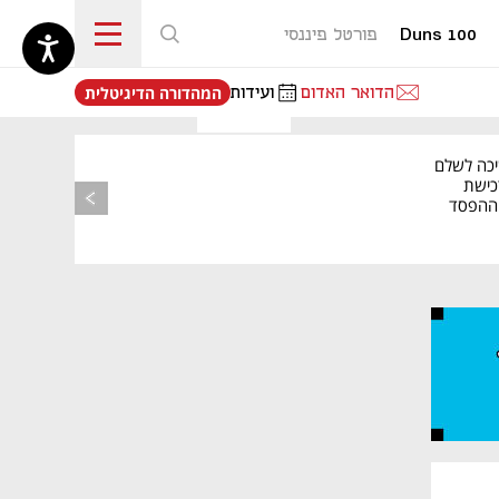
Duns 100
פורטל פיננסי
נפתח בכרטיסייה חדשה
הדואר האדום
ועידות
המהדורה הדיגיטלית
יכה לשלם
כישת
BASE: ההפסד
הרבעוני זינק ל-76