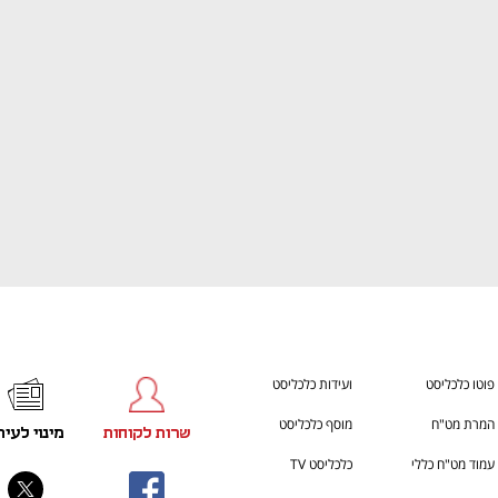
ענף במתח גבוה
מדברים כלכלה, עסקים ומה שב
פוטו כלכליסט
ועידות כלכליסט
המרת מט"ח
מוסף כלכליסט
שרות לקוחות
מינוי לעית
עמוד מט"ח כללי
כלכליסט TV