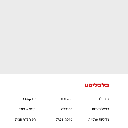
CTech – the
הבית של ההייטק הישראלי
כתבו לנו
המערכת
פודקאסט
המייל האדום
ההנהלה
תנאי שימוש
מדיניות פרטיות
פרסמו אצלנו
הפוך לדף הבית