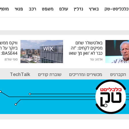
כלכליסט-טק
בארץ
נדל"ן
עולם
משפט
רכב
פנאי
מוסף
באלטשולר שחם
וויקס ממש
מפיקים לקחים: "זה
ביוקר על ר
כבר לא 'וואן מן' שואו
44
של גילעד"
אלמוג עזר
סופי שולמן
מיליון דולר
הקברניט
מכשירים ומדריכים
שוברת קודים
TechTalk