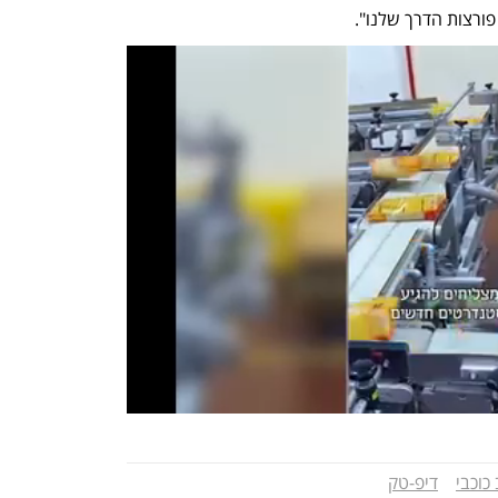
פורצות הדרך שלנו".
כוכבי
דיפ-טק