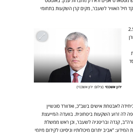
בתקציבי הביטחון, שמופנים כעת גם לרכש מסטארט־אפים ולא רק מחברות ענק. באוגוסט 
נחשף בכלכליסט כי גם עמיקם נורקין, מפקד חיל האוויר לשעבר, מקים קרן השקעות בתחומי 
קרן עוז, שאליה מצטרף כוכבי, מנהלת כ־2.5 
מיליארד שקל ומושקעת, בין היתר, ביוניקורן 
מחשוב הקוונטים קלאסיק. עוד טרם הגעת 
כוכבי, הצטרפו לעוז שמות מוכרים מהממסד 
ירון אשכנזי
(
צילום: ירון אשכנזי
)
מייסדי הקרן הם ירון אשכנזי, בעבר בכיר ביחידה לאבטחת אישים בשב"כ, ואדוורד סונשיין 
הקנדי. היא הוקמה ב־2016, וב־2021 נוספה לה זרוע השקעות ביטחונית. בוועדה המייעצת 
שלה חברים גם ראשי סוכנויות הביון של ארה"ב, קנדה ובריטניה לשעבר, וכן ראש ממשלת 
קנדה בעבר סטיבן הרפר. אשכנזי אישר את המידע: "אביב יתרום מיכולותיו וניסיונו לקידום מיזמי 