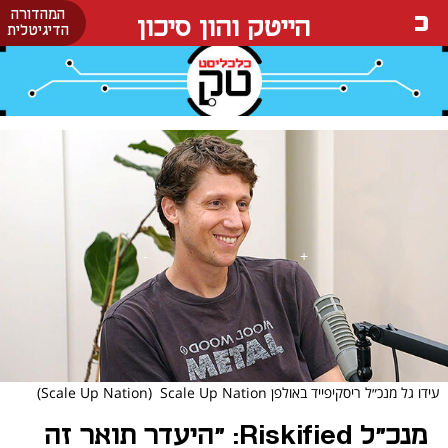
המהדורה
הייטק והון סיכון
הדיגיטלית
עידו גל מנכ״ל ריסקיפייד באולפן Scale Up Nation
(Scale Up Nation)
מנכ"ל Riskified: "היעדר תואר זה