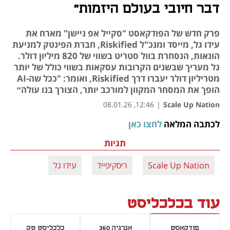
דבר חיובי בעולם היזמות"
פרק חדש של הפודקאסט "סקייל אפ ניישן" מארח את
עידו גל, מייסד ומנכ"ל Riskified, חברת הפינטק למניעת
הונאות, הנסחרת בוול סטריט בשווי של 820 מיליון דולר.
גל מעריך שבשנים הקרובות עסקאות בשווי כולל של יותר
מטריליון דולר יעברו דרך Riskified, ואומר: "ככל שה-AI
הופך את המסחר המקוון למורכב יותר, הצורך בנו עולה״
12:46, 08.01.26
|
Scale Up Nation
לכתבה המלאה 
לחצו כאן
נפתח בכרטיסייה חדשה
תגיות
Scale Up Nation
ריסקיפייד
עידו גל
עוד בכלכליסט
פודקאסט
אנרגיה 360
כלכליסט טק