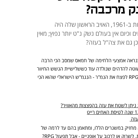
ק מרכבה?
היא פותחה ב-1958 ונכנסה לשירות ב-1961, האויב הראשון שלה היה
כיום אין בעולם נשק נ"ט יותר נפוץ; מאין
שלום, כאן הקברניט; משגר ה-RPG הוא כנראה אמצעי הלחימה של חמאס שמסב הכי הרבה 
נזק לכוחותינו - אפילו שמדובר ברקטה פשוטה להדהים שנולדה עוד כששלישיית הגשש החיוור 
היתה בשא"ש. בכמה מקרים, הצליחה ה-RPG לפצח את הנמ"ר - הנגמ"ש הישראלי שהוא הכי 
ניתן לשטח את עזה בהפצצות מהאוויר?
זה 
וחמאס ממש לא לבד: אין ארגון טרור שלא מחזיק במשגרים הללו, ומתאמן בהם עד לרמה של 
טבע שני; יש מחבלים שלא יודעים לשחות, לשרוק או לרכוב על אופניים - אבל תפעול RPG? 