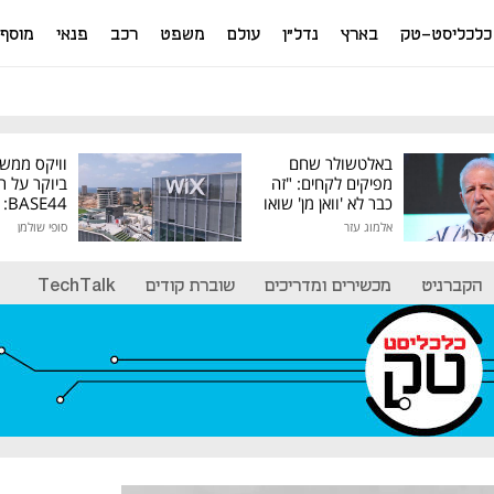
כלכליסט-טק
בארץ
נדל"ן
עולם
משפט
רכב
פנאי
מוסף
באלטשולר שחם
וויקס ממש
מפיקים לקחים: "זה
ביוקר על ר
כבר לא 'וואן מן' שואו
44
של גילעד"
אלמוג עזר
סופי שולמן
מיליון דולר
הקברניט
מכשירים ומדריכים
שוברת קודים
TechTalk