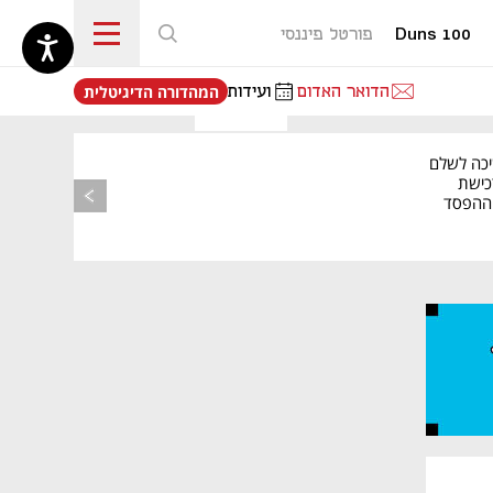
Duns 100
פורטל פיננסי
נפתח בכרטיסייה חדשה
הדואר האדום
ועידות
המהדורה הדיגיטלית
יכה לשלם
כישת
BASE: ההפסד
הרבעוני זינק ל-76