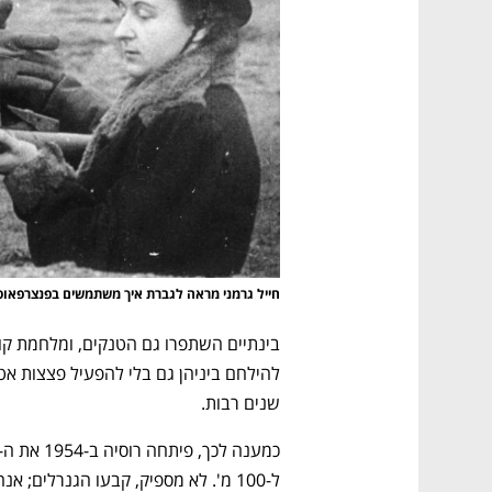
CTech – the
הבית של ההייטק הישראלי
חייל גרמני מראה לגברת איך משתמשים בפנצרפאוס
שנים רבות. 
ל-100 מ'. לא מספיק, קבעו הגנרלים; אנחנו צריכים משהו הרבה יותר טוב, נשק שהוא מהפכה. 