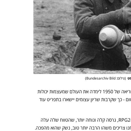
ענף במתח גבוה
מדברים כלכלה, עסקים ומה שב
ט
(
צילום: Bundesarchiv Bild
)
בינתיים השתפרו גם הטנקים, ומלחמת קוריאה של 1950 לימדה את העולם שמעצמות יכולות 
להילחם ביניהן גם בלי להפעיל פצצות אטום - כך שקרבות שריון עצומים יישארו בתפריט עוד 
כמענה לכך, פיתחה רוסיה ב-1954 את ה-RPG2, גרסה קלה ונוחה יותר, שהטווח שלה עלה 