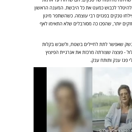
אירופה ודרסו מערכי הגנה, הם שאיפשרו להיטלר לכבוש כמעט את כל היבשת. המענה הראשון 
עבורם היו תותחים נגררים מהירי לוע, שפילחו טנקים בפגזים רבי עוצמה. כשהשתפר מיגון 
הטנקים, נולד צורך בתותחי נ"ט גדולים וחזקים יותר, שהפכו כה מסורבלים שלא התאימו לאף 
התחליף היה משגרי רקטות נגד טנקים - נשק שאפשר לתת לחיילים בשטח, ולשבש בקלות 
תנועת אויב. הרקטות השתמשו במטען חלול - פצצה שצורתה מרכזת את אנרגיית הפיצוץ 
י פגז ענק ותותח ענק. 