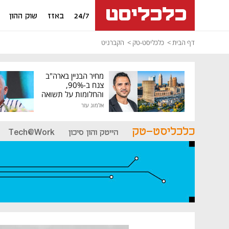
24/7
באזז
שוק ההון
דף הבית
כלכליסט-טק
הקברניט
מחיר הבניין בארה"ב
צנח ב-90%,
והחלומות על תשואה
גבוהה התנפצו
אלמוג עזר
כלכליסט-טק
הייטק והון סיכון
Tech@Work