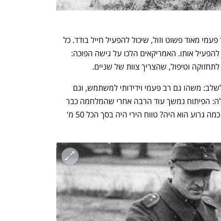
הגרמנים פיתחו את הפנצרפאוסט, כלי חד פעמי מאוד פשוט וזול, שיכול להפעיל חייל בודד. כל 
כך פשוט היה, שלימדו גם ילדים וקשישים להפעיל אותו. האמריקאים הלכו על גישה הפוכה: 
לתחזוקה וטיפול, שהצריך צוות של שניים. 
הרוסים ראו את הפיתוחים הללו והחליטו לשלב: משהו גם רב פעמי וידידותי למשתמש, וגם 
מאוד זול ונוח. זה לא כל כך הצליח בהתחלה: הפיתוח נמשך עוד הרבה אחרי שהמלחמה כבר 
נגמרה, והניב את ה-RPG1 בשנת 1948. כמה גרוע הוא היה? טווח הירי היה בסך הכל 50 מ' 
נפתח בכרטיסייה חדשה
נפתח בכרטיסייה חדשה