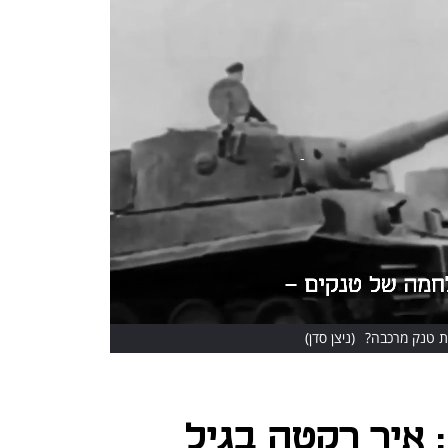
(ניצן סדן)
הפתעת ה-RPG: איך רקטה בגיל