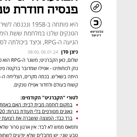
פנסיה חודרת טנ
הטנקים שלנו במלחמת ששת הימים ו
כלכליסט
דיגיטל
הגיעה ה-RPG, וכיצד ביכולתה לסכן גם את צה"ל בעזה?
ניצן סדן
08:00, 06.01.24
קשוח בעולם ולחדור אפילו טנקים. 
לטורי "הקברניט" הקודמים:
במקום לוחמה מבית לבית: האם באמת 
גאונים מטורפים בלי תעודת בגרות: 120 שנה לטיסת האחים רייט
ברד כבד: הפצצה ששברה את רצועת ע