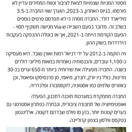
מספר המניות שצפויות לצאת לציבור וטווח המחירים עדיין לא 
פורסמו. בגיוס האחרון, ב-2023, הוערך שווי החברה ב-3.5 
מיליארד דולר. החברה מסרה כי לא תפרסם פרטים נוספים 
בשלב זה. מדובר בפעם השנייה ש-Via מגישה תשקיף חסוי - 
הפעם הקודמת הייתה ב-2021, אך אז בוטלה ההנפקה בעקבות 
הידרדרות בשוק ההון.
ויה הוקמה ב-2012 על ידי דניאל רמות ואורן שובל. היא מעסיקה 
כ-1,100 עובדים, והכנסותיה נאמדות במאות מיליוני דולרים 
בשנה. החברה מפעילה את שירותיה ביותר מ-650 ערים בכ-30 
מדינות, כולל ניו יורק, לונדון, מיאמי, סן פרנסיסקו וסיאטל, וכן 
באזורים שלמים כמו אסטוניה, לוקסמבורג ופלנדריה.
החברה מתמקדת במערכות תוכנה לתכנון, הפעלה 
ואופטימיזציה של תחבורה ציבורית, ונבחרה כפתרון אסטרטגי גם 
בערים קטנות יותר, בהן סו פולס שבדרום דקוטה, ארלינגטון 
בטקסס ווילסון בצפון קרוליינה.