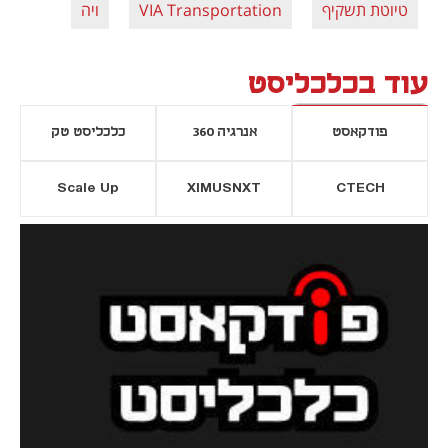
טיוטת תשקיף
VIA Transportation
ויה
עוד בכלכליסט
פודקאסט
אנרגיה 360
כלכליסט טק
Scale Up
XIMUSNXT
CTECH
יסייה חדשה
נפתח בכרטיסייה חדשה