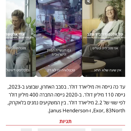
אין שעה שלא התעסקתי במשבר - טל אלכסנדרוביץ’ שגב מנהלת משברים תקשורתיים מכל מקום עם ה- Galaxy Z Fold8 Ultra שלה_v
טכנולוגיה זה לא רק בהייטק: גם תעשיית המזון הישראלית מאמצת כלי AI, אוטומציה וניתוח דאטה בזמן אמת
כלכליסט דיגיטל
עד כה גייסה ויה מיליארד דולר. בסבב האחרון, שבוצע ב-2023, 
גייסה 110 מיליון דולר. ב-2020 גייסה החברה 400 מיליון דולר 
לפי שווי של 2.2 מיליארד דולר. בין המשקיעים נמנים בלאקרוק, 
Exor, 83North, ו-Janus Henderson.
תגיות