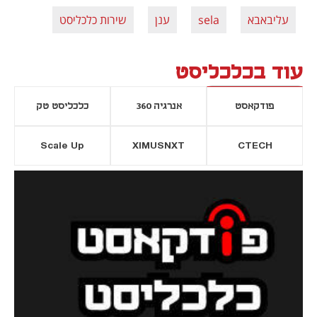
עליבאבא
sela
ענן
שירות כלכליסט
עוד בכלכליסט
פודקאסט
אנרגיה 360
כלכליסט טק
Scale Up
XIMUSNXT
CTECH
יסייה חדשה
נפתח בכרטיסייה חדשה