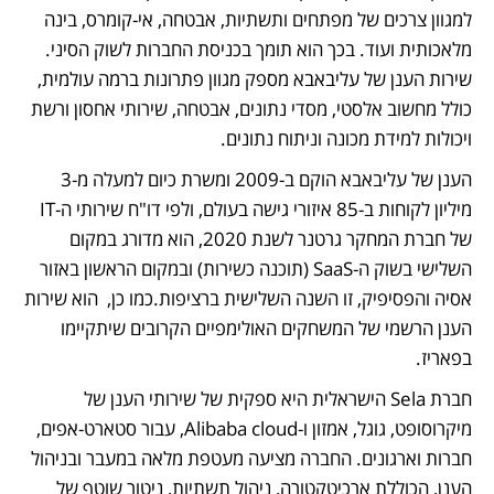
למגוון צרכים של מפתחים ותשתיות, אבטחה, אי-קומרס, בינה 
מלאכותית ועוד. בכך הוא תומך בכניסת החברות לשוק הסיני. 
שירות הענן של עליבאבא מספק מגוון פתרונות ברמה עולמית, 
כולל מחשוב אלסטי, מסדי נתונים, אבטחה, שירותי אחסון ורשת 
ויכולות למידת מכונה וניתוח נתונים. 
הענן של עליבאבא הוקם ב-2009 ומשרת כיום למעלה מ-3 
מיליון לקוחות ב-85 איזורי גישה בעולם, ולפי דו"ח שירותי ה-IT 
של חברת המחקר גרטנר לשנת 2020, הוא מדורג במקום 
השלישי בשוק ה-SaaS (תוכנה כשירות) ובמקום הראשון באזור 
אסיה והפסיפיק, זו השנה השלישית ברציפות.כמו כן,  הוא שירות 
הענן הרשמי של המשחקים האולימפיים הקרובים שיתקיימו 
בפאריז. 
חברת Sela הישראלית היא ספקית של שירותי הענן של 
מיקרוסופט, גוגל, אמזון ו-Alibaba cloud, עבור סטארט-אפים, 
חברות וארגונים. החברה מציעה מעטפת מלאה במעבר ובניהול 
הענן, הכוללת ארכיטקטורה, ניהול תשתיות, ניטור שוטף של 