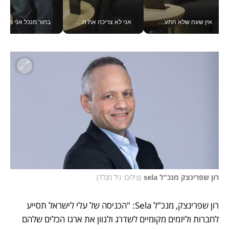
אין שעה שלא התעסקתי במשבר - טל אלכסנדרוביץ’ שגב מנהלת משברים תקשורתיים מכל מקום עם ה- Galaxy Z Fold8 Ultra שלה_v
אני לא צריכה את המשרד: רונית שרעבי-חדד מנהלת ארגון של 30000 עובדים מכל מקום_v
בתור מנכל אני מקבל מאות הח
רון שפרינצק מנכ"ל sela
(
צילום: גיל מגלד
)
רון שפרינצק, מנכ"ל Sela: "הכניסה של עלי לישראל תסייע 
לחברות וליזמים מקומיים לשדרג ולגוון את ארגז הכלים שלהם 