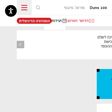
Duns 100
פורטל פיננסי
נפתח בכרטיסייה חדשה
הדואר האדום
ועידות
המהדורה הדיגיטלית
יכה לשלם
כישת
BASE: ההפסד
הרבעוני זינק ל-76