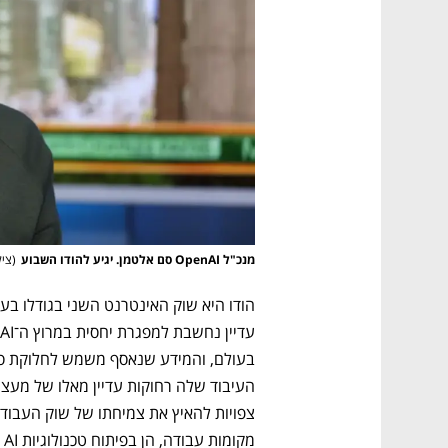
CTech – the
הבית של ההייטק הישראלי
מנכ"ל OpenAI סם אלטמן. יגיע להודו השבוע
(
צילום: etty