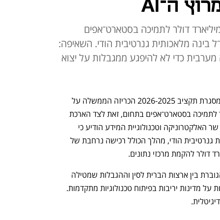
וץ ה־AI
משלה השיקה קרן בהיקף 1.1 מיליארד דולר לתמיכה בסטארט־אפים
ל בינה מלאכותית גנרטיבית הודי. השאיפה:
מערבית כדי לא להיפגע ממגבלות על יצוא
הודו מצטרפת למרוץ לבינה מלאכותית. במסגרת תקציב 2026-2025 הכריזה הממשלה על 
השקת קרן בהיקף של 1.15 מיליארד דולר לתמיכה בסטארט־אפים בתחום, זאת לצד הארכת 
פטור ממס בחמש שנים נוספות. במקביל, שר האלקטרוניקה וטכנולוגיית המידע הודיע כי 
המדינה תשיק השנה מודל בינה מלאכותית גנרטיבית הודי, מהלך הכולל רכישה נרחבת של 
צעדים אלו מתרחשים על רקע התחרות הגוברת בין ארצות הברית לסין וההגבלות שמטילה 
וושינגטון על יצוא שבבים, זאת כדי להקשות על מדינות יריבות בפיתוח טכנולוגיות מתקדמות. 
יגיטלית. 