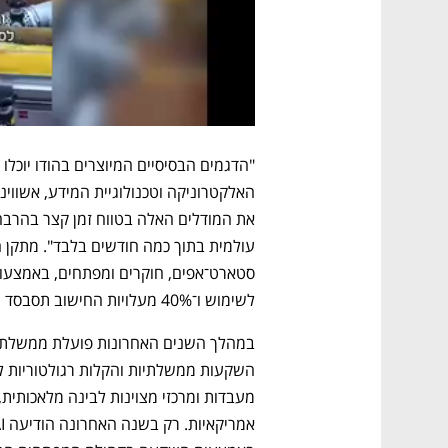
לשימוש ו־40% מעלויות החישוב תסבסד המדינה למשך ארבע שנים.