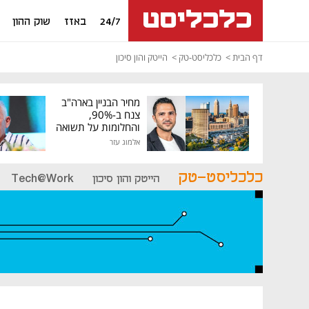
24/7
באזז
שוק ההון
דף הבית
כלכליסט-טק
הייטק והון סיכון
מחיר הבניין בארה"ב
צנח ב-90%,
והחלומות על תשואה
גבוהה התנפצו
אלמוג עזר
כלכליסט-טק
הייטק והון סיכון
Tech@Work