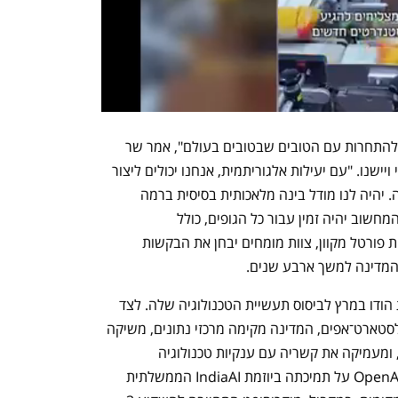
"הדגמים הבסיסיים המיוצרים בהודו יוכלו להתחרות עם הטובים שבטובים בעולם", אמר שר 
האלקטרוניקה וטכנולוגיית המידע, אשוויני ויישנו. "עם יעילות אלגוריתמית, אנחנו יכולים ליצור 
את המודלים האלה בטווח זמן קצר בהרבה. יהיה לנו מודל בינה מלאכותית בסיסית ברמה 
עולמית בתוך כמה חודשים בלבד". מתקן המחשוב יהיה זמין עבור כל הגופים, כולל 
סטארט־אפים, חוקרים ומפתחים, באמצעות פורטל מקוון, צוות מומחים יבחן את הבקשות 
במהלך השנים האחרונות פועלת ממשלת הודו במרץ לביסוס תעשיית הטכנולוגיה שלה. לצד 
השקעות ממשלתיות והקלות רגולטוריות לסטארט־אפים, המדינה מקימה מרכזי נתונים, משיקה 
מעבדות ומרכזי מצוינות לבינה מלאכותית, ומעמיקה את קשריה עם ענקיות טכנולוגיה 
אמריקאיות. רק בשנה האחרונה הודיעה OpenAI על תמיכתה ביוזמת IndiaAI הממשלתית 