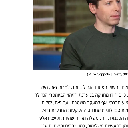
ענף במתח גבוה
מדברים כלכלה, עסקים ומה שב
Mike Coppola | G
)
הודו היא שוק האינטרנט השני בגודלו בעולם, והשוק הפתוח הגדול ביותר. למרות זאת, היא 
עדיין נחשבת למפגרת יחסית במרוץ ה־AI. כיום הודו מחזיקה במערכת הזיהוי הביומטרי הגדולה 
בעולם, והמידע שנאסף משמש לחלוקת סיוע חברתי ואף למעקב משטרתי. עם זאת, יכולות 
העיבוד שלה רחוקות עדיין מאלו של מעצמות טכנולוגיות אחרות. ההשקעות החדשות ב־AI 
צפויות להאיץ את צמיחתו של שוק העבודה הטכנולוגי. הממשלה מקווה שהיוזמות ייצרו אלפי 
מקומות עבודה, הן בפיתוח טכנולוגיות AI והן בתעשיות משלימות, כמו שבבים ותשתיות ענן. 