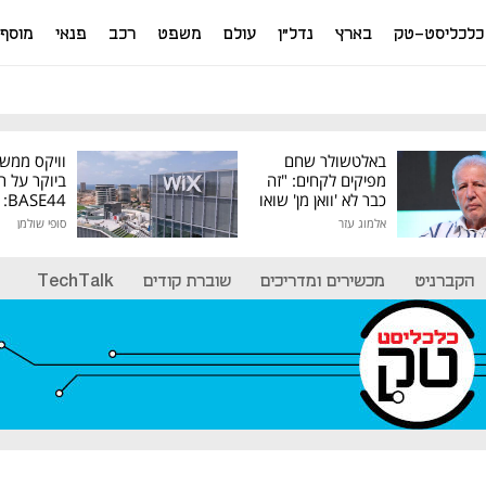
כלכליסט-טק
בארץ
נדל"ן
עולם
משפט
רכב
פנאי
מוסף
באלטשולר שחם
וויקס ממש
מפיקים לקחים: "זה
ביוקר על ר
כבר לא 'וואן מן' שואו
44
של גילעד"
אלמוג עזר
סופי שולמן
מיליון דולר
הקברניט
מכשירים ומדריכים
שוברת קודים
TechTalk