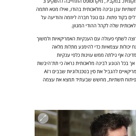
באמצעות השקעה בקהילת המפתחים המקומית. במקביל, מיקרוסופט התחייבה להשקיע 3 
מיליארד דולר בשנתיים הקרובות בבניית תשתיות ענן ובינה מלאכותית בהודו, ואילו מטא חתמה 
על שיתוף פעולה עם IndiaAI לקידום מודלים בקוד פתוח. גם גוגל חברה ליוזמה והודיעה על 
כותית שלה לקהל ההודי המגוון.  
הודו מהלכת על חבל דק. מצד אחד, היא רוצה לשתף פעולה עם הענקיות האמריקאיות ולמשוך 
השקעות זרות. מצד שני, היא שואפת לפתח יכולות עצמאיות כדי להימנע מתלות מלאה 
בטכנולוגיה מערבית. בממדים מסוימים המדינה אף גילתה ממש עוינות כלפי ענקיות 
הטכנולוגיה, במיוחד הרשתות החברתיות. אך בכל הנוגע לבינה מלאכותית נראה כי תת־היבשת 
נוקטת גישה ידידותית יותר. הניסיונות האמריקאיים להגביל את סין בטכנולוגיות שבבים ו־AI 
מהווים תמריץ נוסף עבור הודו להשקיע בפיתוח תשתיות, מחשש שבעתיד תמצא את עצמה 
נפתח בכרטיסייה חדשה
נפתח בכרטיסייה חדשה