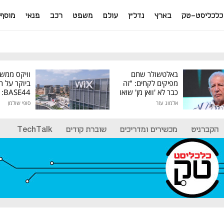
כלכליסט-טק
בארץ
נדל"ן
עולם
משפט
רכב
פנאי
מוסף
באלטשולר שחם
וויקס ממש
מפיקים לקחים: "זה
ביוקר על ר
כבר לא 'וואן מן' שואו
44
של גילעד"
אלמוג עזר
סופי שולמן
מיליון דולר
הקברניט
מכשירים ומדריכים
שוברת קודים
TechTalk