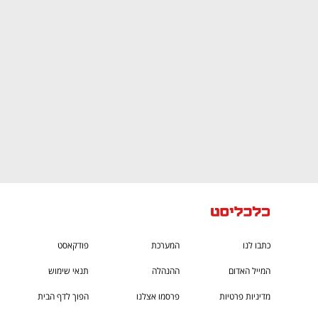
CTech – the
הבית של ההייטק הישראלי
כתבו לנו
המערכת
פודקאסט
המייל האדום
ההנהלה
תנאי שימוש
מדיניות פרטיות
פרסמו אצלנו
הפוך לדף הבית