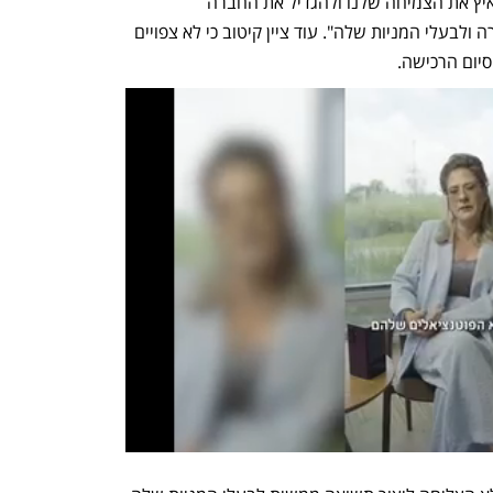
מצויינת, הם מומחים בתחומם ויכולים להאיץ את הצמיחה שלנו ולהגדיל את החברה 
משמעותית. העסקה הזו מאוד טובה לחברה ולבעלי המניות שלה". עוד ציין קיטוב כי לא צפויים 
סיום הרכישה.