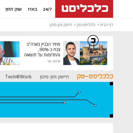
24/7
באזז
שוק ההון
דף הבית
כלכליסט-טק
הייטק והון סיכון
מחיר הבניין בארה"ב
צנח ב-90%,
כלכליסט
דיגיטל
והחלומות על תשואה
גבוהה התנפצו
אלמוג עזר
כלכליסט-טק
הייטק והון סיכון
Tech@Work