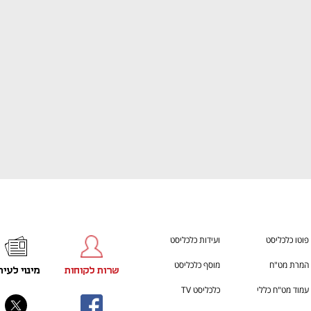
ענף במתח גבוה
מדברים כלכלה, עסקים ומה שב
פוטו כלכליסט
ועידות כלכליסט
המרת מט"ח
מוסף כלכליסט
שרות לקוחות
מינוי לעית
עמוד מט"ח כללי
כלכליסט TV