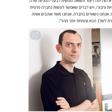
תופין הסתפקה בשלוש שנות מסחר בהן לא הצליחה ליצור תשואה ממשית לבעלי המניות שלה. 
קיטוב אומר כי "זו היתה חוויה מעניינת להיות ציבורי, ויש דברים שאפשר לעשות כחברה פרטית 
ולכל אחד יש את היתרונות והחסרונות שלו. אנחנו נשארים בחברה, אנחנו מאוד אוהבים אותה 
רת לשלב הבא וצומחת יותר מהר".