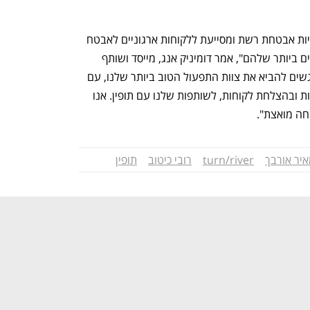
"תופין היא מובילה בתעשייה בניהול מדיניות אבטחת רשת ומסייעת ללקוחות ארגוניים לאבטח 
את תשתית הרשת ואת נכסי הענן הקריטיים ביותר שלהם", אמר דומיניק אנג, מייסד ושותף 
מנהל של Turn/River Capital. "אנו נרגשים להביא את צוות התפעול הטוב ביותר שלנו, עם 
המומחיות העמוקה שלהם בשיווק, במכירות ובהצלחת לקוחות, לשותפות שלנו עם תופין. אנו 
חה מואצת".
יר אורבך
turn/river
רובי כיטוב
תופין