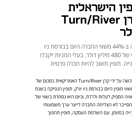
פין הישראלית
נרכשה על ידי קרן Turn/River
סכום המכירה משקף פרמיה גבוהה ב-44% משווי החברה היום בבורסת ניו
יורק, שם הונפקה ב-2019 לפי שווי של 480 מיליון דולר. בעלי המניות ייקבלו
חברת הסייבר הישראלית תופין (tufin) נרכשה על ידי קרן Turn/River האמריקאית בסכום של 
570 מיליון דולר - פרמיה גבוהה ב-44% משווי תופין היום בבורסת ניו יורק. תופין הנפיקה בשנת 
2019 בשווי של כ-480 מיליון דולר ומאז שוויה הספיק לעלות ולרדת, וכיום היא נסחרת בשווי של 
324 מיליון דולר. למרות פעילותה בתחום הסייבר לא הצליחה החברה לייצר ערך משמעותי 
לבעלי המניות שלה, שיקבלו 13 דולר למנייה במזומן. עם השלמת העסקה, תופין תהפוך 