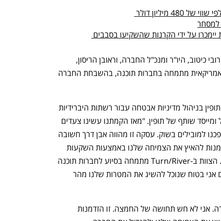
תופין יוצאת להנפקה שניה - כל המניות יימכרו על ידי הקרנות שהשקיעו בסבבים 
תופין הוקמה לפני כמעט 20 שנה, על ידי רובי כיטוב, היו"ר ומנכ"ל החברה, וראובן הריסון, 
סמנכ"ל הטכנולוגיות. קרן Turn/River האמריקאית מתמחה בחברות תוכנה, בהשבחת החברה 
"ההכרזה של היום היא עדות להובלה של תופין בניהול מדיניות אבטחה עבור רשתות היברידיות 
וסביבות ענן", אמר רובי קיטוב, יו"ר, מנכ"ל ומייסד שותף של תופין. "מאז הקמתנו עשינו צעדים 
משמעותיים בפיתוח פתרון האוטומציה והפכנו למובילים בשוק. עסקה זו מהווה אבן דרך חשובה 
עבור תופין, וכחברה פרטית תהיה לנו הזדמנות להאיץ את הצמיחה שלנו באמצעות השקעות 
בטכנולוגיה שלנו, באנשים וביציאה לשוק. הצוות ב-Turn/River מתמחה בסיוע לחברות תוכנה 
כמו תופין ועם השותפות והמומחיות שלהם אני בטוח שנוכל להשיג את המטרות שלנו מהר 
קיטוב אמר לכלכליסט: "זה עוד שלב לחברה. אני לא חש תחושה של החמצה. זו הזדמנות 