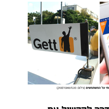
עותי על המשתמשים
(צילום: פנגו/שאטרסטוק)