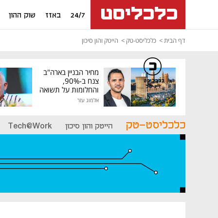
24/7
באזז
שוק ההון
דף הבית
כלכליסט-טק
הייטק והון סיכון
מחיר הבניין בארה"ב
צנח ב-90%,
כלכליסט
דיגיטל
והחלומות על תשואה
גבוהה התנפצו
אלמוג עזר
כלכליסט-טק
הייטק והון סיכון
Tech@Work