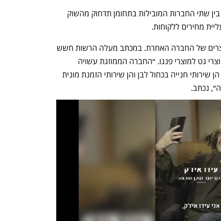
במוקד הבדיקה עומד החשש שהסינרגיה בין שתי החברות המובילות בתחומן תדחוק מהשוק 
יית מחירים ללקוחות.
הרשות חוששת שכל חברה תמכור גם מוצרים של החברה האחרת. במכתב מעלה הרשות חשש 
מרכזי לפיו החברה הממוזגת תקשור בין מוצרי גט למוצרי פנגו. ״החברה הממוזגת עשויה 
להציע הצעות ערך ללקוחות אשר צורכים הן שירותי חנייה בכחול לבן והן שירותי הזמנת מונית 
״, נכתב.