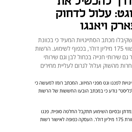
רך להכשיל את
וגט: עלול לדחוק
רק ויאנגו
קיבלו מכתב הסתייגויות המעיד כי בכוונת
הרשות שלא לאשר את העסקה בשווי 175 מיליון דולר, בכפוף לשימוע. הרשות
ם שירותי חנייה בכחול לבן וגם שירותי
רות מהשוק ועלול לגרום לעליית מחירים
רשות התחרות שלחה אתמול מכתב הסתייגויות לפנגו וגט מפני המיזוג. המכתב רומז למעשה כי 
הרשות נוטה שלא לאשר את המיזוג. ל"כלכליסט" נודע כי במכתב הובעו החששות של הרשות 
עמדתן ובסיום השימוע תתקבל החלטה סופית. פנגו 
 תמורת 175 מיליון דולר. העסקה כפופה לאישור רשות 