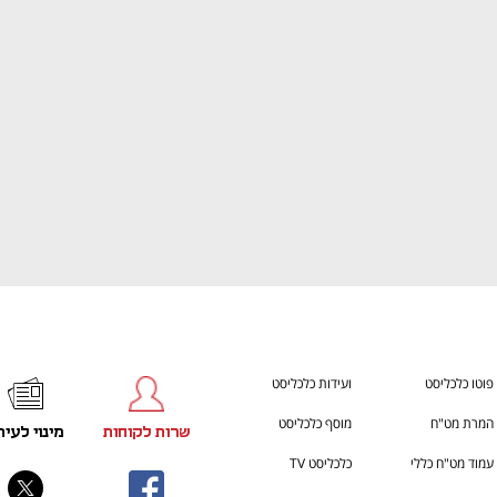
h – the gateway to Tech
You're NXT
פוטו כלכליסט
ועידות כלכליסט
המרת מט"ח
מוסף כלכליסט
שרות לקוחות
מינוי לעית
עמוד מט"ח כללי
כלכליסט TV