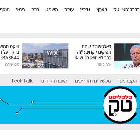
כלכליסט-טק
בארץ
נדל"ן
עולם
משפט
רכב
פנאי
מוסף
באלטשולר שחם
וויקס ממש
מפיקים לקחים: "זה
ביוקר על ר
כבר לא 'וואן מן' שואו
44
של גילעד"
אלמוג עזר
סופי שולמן
מיליון דולר
הקברניט
מכשירים ומדריכים
שוברת קודים
TechTalk