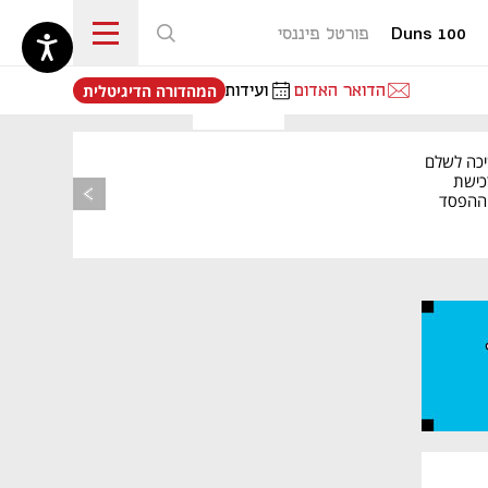
Duns 100
פורטל פיננסי
נפתח בכרטיסייה חדשה
הדואר האדום
ועידות
המהדורה הדיגיטלית
יכה לשלם
כישת
BASE: ההפסד
הרבעוני זינק ל-76