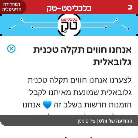
המהדורה
כלכליסט-טק
הדיגיטלית
ההודעה של וולט
| צילום מסך