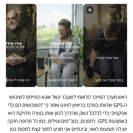
בתור מנכל אני מקבל מאות החלטות ביום, וה- Galaxy Z Fold8 Ultra עוזר לי לחתוך אותן מהר יותר_v
חינוך הוא המשישמה של החיים שלי - V
זה שינה לי את החיים: 
ראש מערך הסייבר הלאומי לשעבר יגאל אונא התייחס לשיבושי 
ה-GPS שדווחו במרכז בריאיון לווינט ואמר כי "השיבושים הם כלי 
אפקטיבי כדי לבלבל נשק שהדרך לכוון אותו בצורה מדויקת היא 
באמצעות GPS. רחפנים, כטב"מים וטילים. כמו כל תרופה חזקה 
יש לה תופעות לוואי, ובינתיים אני מציע לחזור קצת למפות כפו 