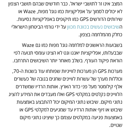
המצב אינו זר לתושבי ישראל. כבר חודשים שבהם תושבי הצפון 
לא יכולים לסמוך על אפליקציות כמו גוגל מפות, Waze או 
שירותים הדורשים GPS כמו תיקופים באפליקציות נסיעות. 
ה
שיבושים נעשים בכוונת מכוון
 על ידי גורמי הביטחון הישראלי 
כחלק מהמלחמה בצפון.
בשבועות הראשונים למלחמה גוגל מפות כמו גם Waze 
שבבעלותו, אפליקציות יאנגו וגט לא הציגו עומסי תנועה לפי 
הוראת פיקוד העורף. בשלב מאוחר יותר השיבושים התרחבו.
מערכות GPS הן מערכות לווייניות שפותחו עוד בשנות ה-70, 
וכוללות מערך של עשרות לוויינים שחגים בגובה של כעשרים 
אלף קילומטר מעל פני כדור הארץ. אותות הרדיו שמשדרים 
הלוויינים נקלטים במקלטי GPS ואלו מעבדים את המידע להציג 
נתוני מיקום. שיבוש נתוני המיקום יכול להתבצע באמצעות 
שיבוש או זיוף אותות הרדיו עד שמגיעים למקלטי GPS או 
באמצעות פגיעה במקלטים עצמם כך שיציגו נתוני מיקום 
שגויים.