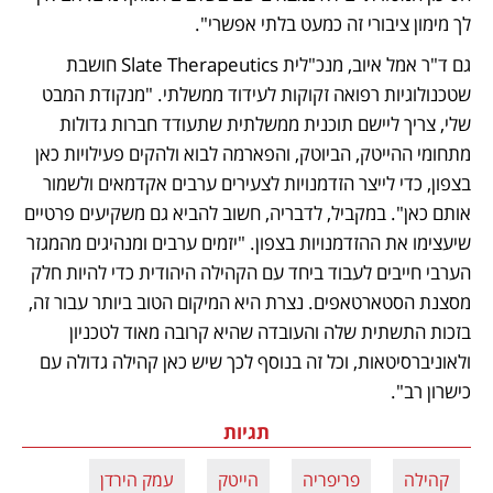
לך מימון ציבורי זה כמעט בלתי אפשרי".
גם ד"ר אמל איוב, מנכ"לית Slate Therapeutics חושבת 
שטכנולוגיות רפואה זקוקות לעידוד ממשלתי. "מנקודת המבט 
שלי, צריך ליישם תוכנית ממשלתית שתעודד חברות גדולות 
מתחומי ההייטק, הביוטק, והפארמה לבוא ולהקים פעילויות כאן 
בצפון, כדי לייצר הזדמנויות לצעירים ערבים אקדמאים ולשמור 
אותם כאן". במקביל, לדבריה, חשוב להביא גם משקיעים פרטיים 
שיעצימו את ההזדמנויות בצפון. "יזמים ערבים ומנהיגים מהמגזר 
הערבי חייבים לעבוד ביחד עם הקהילה היהודית כדי להיות חלק 
מסצנת הסטארטאפים. נצרת היא המיקום הטוב ביותר עבור זה, 
בזכות התשתית שלה והעובדה שהיא קרובה מאוד לטכניון 
ולאוניברסיטאות, וכל זה בנוסף לכך שיש כאן קהילה גדולה עם 
כישרון רב".
תגיות
קהילה
פריפריה
הייטק
עמק הירדן