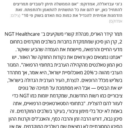
ג'וני עבדאללה, אמדוקס: "אם הממשלה תיתן לעובדים תמריצים 
להתחיל כאן, יש להם את כל התשתית להתאמן ולהתפתח. זאת 
הזדמנות אמיתית להגדיל את כמות כוח האדם בשוק פי 10"
(
צילום: 
אמדוקס
)
תמר קידר האריס, מנהלת קשרי משקיעים ב־NGT Healthcare 
2, קרן הון סיכון שמתמקדת בחברות בשלבים מוקדמים בתחום 
מדעי החיים והרפואה, מיישמת את העמדה שהביע שאקור. 
"אנחנו נמצאים כאן ורואים את נקודות החוזקה של האזור. יש 
כאן המון טאלנטים מהקהילה הערבית בתחומי הרפואה". המגזר 
הערבי מהווה כ־20% מאוכלוסיית ישראל, היא אומר, אך מתהדר 
בשליש מכלל הרופאים. לנצרת, העיר הערבית הגדולה בישראל, 
יש את הבסיס — אבל היא מסתמכת על תמיכה של גופים 
ציבוריים כמו רשות החדשנות, שמקדמת יוזמות כמו NGT כדי 
לעזור להם להצליח. "בתחומי הסטארטאפים הרפואיים, אתה 
באמת לא יכול בלי מימון ציבורי, בעיקר בשלבים המוקדמים. זה 
סיכון גבוה, דורש הרבה זמן והרבה כסף, והאנג'לים וקרנות ההון 
הסיכון המסורתיים לא נמצאים שם בשלבים המוקדמים. אם אין 