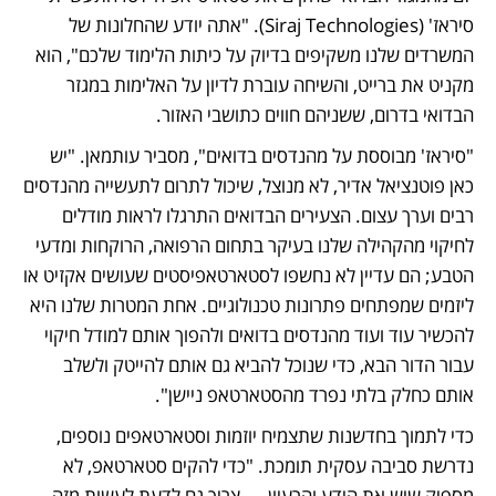
סיראז' (Siraj Technologies). "אתה יודע שהחלונות של 
המשרדים שלנו משקיפים בדיוק על כיתות הלימוד שלכם", הוא 
מקניט את ברייט, והשיחה עוברת לדיון על האלימות במגזר 
הבדואי בדרום, ששניהם חווים כתושבי האזור.
"סיראז' מבוססת על מהנדסים בדואים", מסביר עותמאן. "יש 
כאן פוטנציאל אדיר, לא מנוצל, שיכול לתרום לתעשייה מהנדסים 
רבים וערך עצום. הצעירים הבדואים התרגלו לראות מודלים 
לחיקוי מהקהילה שלנו בעיקר בתחום הרפואה, הרוקחות ומדעי 
הטבע; הם עדיין לא נחשפו לסטארטאפיסטים שעושים אקזיט או 
ליזמים שמפתחים פתרונות טכנולוגיים. אחת המטרות שלנו היא 
להכשיר עוד ועוד מהנדסים בדואים ולהפוך אותם למודל חיקוי 
עבור הדור הבא, כדי שנוכל להביא גם אותם להייטק ולשלב 
אותם כחלק בלתי נפרד מהסטארטאפ ניישן".
כדי לתמוך בחדשנות שתצמיח יוזמות וסטארטאפים נוספים, 
נדרשת סביבה עסקית תומכת. "כדי להקים סטארטאפ, לא 
מספיק שיש את הידע והרעיון — צריך גם לדעת לעשות מזה 