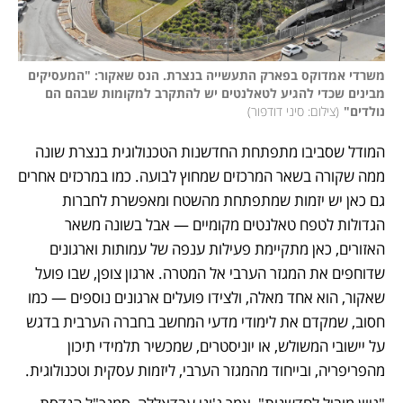
משרדי אמדוקס בפארק התעשייה בנצרת. הנס שאקור: "המעסיקים 
מבינים שכדי להגיע לטאלנטים יש להתקרב למקומות שבהם הם 
נולדים"
(
צילום: סיני דודפור
)
המודל שסביבו מתפתחת החדשנות הטכנולוגית בנצרת שונה 
ממה שקורה בשאר המרכזים שמחוץ לבועה. כמו במרכזים אחרים 
גם כאן יש יזמות שמתפתחת מהשטח ומאפשרת לחברות 
הגדולות לטפח טאלנטים מקומיים — אבל בשונה משאר 
האזורים, כאן מתקיימת פעילות ענפה של עמותות וארגונים 
שדוחפים את המגזר הערבי אל המטרה. ארגון צופן, שבו פועל 
שאקור, הוא אחד מאלה, ולצידו פועלים ארגונים נוספים — כמו 
חסוב, שמקדם את לימודי מדעי המחשב בחברה הערבית בדגש 
על יישובי המשולש, או יוניסטרים, שמכשיר תלמידי תיכון 
מהפריפריה, ובייחוד מהמגזר הערבי, ליזמות עסקית וטכנולוגית.