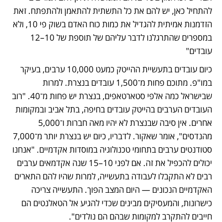
להתחיל כאן, יש להם את כל התשתית להתאמן ולהתפתח. זאת 
הזדמנות אמיתית להגדיל את כמות כוח האדם בשוק פי 10, ולא 
במספרים שהתרגלנו לדבר עליהם של תוספת של 10–12 
עובדים"
כיום עובדים בתעשיית ההייטק כמעט 10,000 ערבים, בעיקר 
במו"פ. מתוכם פחות מ־1,500 עובדים בנצרת. למרות 
שבישראל כמה אלפי סטארטאפים, בנצרת יש פחות מ־40. "רוב 
העובדים הערבים בהייטק עובדים בחיפה, בתל אביב ובמקומות 
אחרים. אין סיבה שבנצרת לא יהיו מאה חברות ו־5,000 
מהנדסים", אומר שאקור. לדבריו, כיום יש בנצרת יותר מ־7,000 
סטודנטים ערבים בתחומי טכנולוגיה במוסדות אקדמיים. "אנחנו 
יכולים להכפיל את זה. אם לפני 10–15 שנה אקדמאים ערבים 
רבים לא התקבלו לעבודה בתעשייה, למרות שהיו להם התארים 
האקדמיים הנכונים — היום המצב הפוך. התעשייה צריכה 
כישרונות, והמעסיקים מבינים שכדי להגיע אל הטאלנטים הם 
חייבים להתקרב למקומות שבהם הם נולדים".