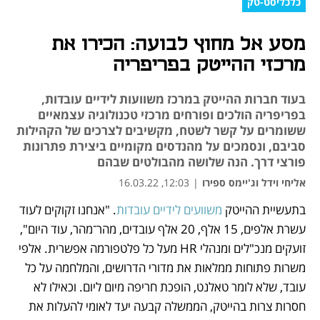
כלכליסט-טק
מסע אל מחוץ לבועה: הכירו את
מרכזי ההייטק בפריפריה
בעוד חברות ההייטק במרכז משוועות לידיים עובדות,
בפריפריה הולכים ופורחים מרכזי טכנולוגיה עצמאיים
ששומרים על קשר לשטח, מקשיבים לצרכים של הקהילות
סביבם, ונסמכים על מהנדסים מקומיים ביצירת פתרונות
פורצי דרך. הנה שלושה מהבולטים שבהם
אליחי וידל וג'יימס ספירו
|
12:03, 16.03.22
בתעשיית ההייטק 
משוועים לידיים עובדות
. "אנחנו זקוקים לעוד 
נפתח בכרטיסייה חדשה
נפתח בכרטיסייה חדשה
נפתח בכרטיסייה חדשה
נפתח בכרטיסייה חדשה
נפתח בכרטיסייה חדשה
עשרת אלפים, 15 אלף, 20 אלף עובדים, מהר־מהר, עוד היום", 
זועקים מנכ"לים ומנהלי HR מעל כל פלטפורמה אפשרית. אלפי 
משרות פתוחות ממלאות את מדורי הדרושים, והמלחמה על כל 
עובד, שלא לומר טאלנט, הופכת חריפה מיום ליום. וכאילו לא 
חסרות צרות בהייטק, הממשלה קבעה יעד לאומי להעלות את 