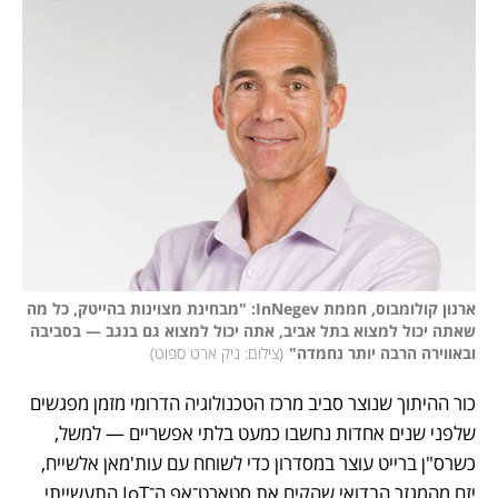
ארנון קולומבוס, חממת InNegev: "מבחינת מצוינות בהייטק, כל מה 
שאתה יכול למצוא בתל אביב, אתה יכול למצוא גם בנגב — בסביבה 
ובאווירה הרבה יותר נחמדה"
(
צילום: ניק ארט ספוט
)
כור ההיתוך שנוצר סביב מרכז הטכנולוגיה הדרומי מזמן מפגשים 
שלפני שנים אחדות נחשבו כמעט בלתי אפשריים — למשל, 
כשרס"ן ברייט עוצר במסדרון כדי לשוחח עם עות'מאן אלשייח, 
יזם מהמגזר הבדואי שהקים את סטארט־אפ ה־IoT התעשייתי 