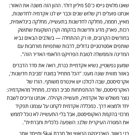
שאנו מלווים גייסו כ־50 מיליון דולר. ההון הזה משנה את האזור: 
אנחנו פועלים רק שלוש שנים וכבר יש לנו אקדמיה לחדשנות, 
מאיץ, חממה, מחלקה לחדשנות בתעשייה, מחלקה בינלאומית, 
רכזת, פארק מדע וחדשנות בהקמה וקרן השקעות שתושק 
בחודשים הקרובים, וזו רק ההתחלה — בשלבים הבאים נביא 
שותפים אסטרטגיים גדולים, לרבות שותפויות מורחבות עם 
המדינה והממשלה לטובת הפרויקט הלאומי האדיר הזה". 
שמעון גפשטיין, נשיא אקדמיית כנרת, רואה את סדר הדברים 
באזור מזווית שונה מעט: "הכל מתחיל במונח 'סביבת חדשנות', 
אקו־סיסטם, שבה לכולנו יש אינטרס משותף. הזרז של 
האקו־סיסטם, של ההתפתחות סביב המרכז, מתחיל מהאקדמיה: 
נוצר משולש של אקדמיה, תעשייה וקהילה. אנחנו צריכים לשבת 
יחד ולמצוא דרך. כמכללה אקדמית לקחנו על עצמנו תפקיד 
מרכזי בהקמת האקוסיסטם, אבל בלי התעשייה לא נוכל לממש 
את המטרה העיקרית שלנו: השפעה כלכלית וחברתית".
בני באוור, הארכיטקט הראשי של חברת Skai ומייסד אתר 