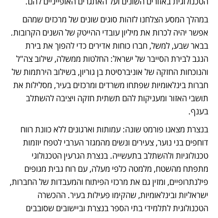
הטכנולוגית באזורים השונים ועל האתגרים האופייניים להם. 
במהלך המסע הצלחנו לזהות סוגים שונים של מרכזים שמהם 
אפשר יהיה לכרות את מיליון עובדי ההייטק של השנים הקרובות. 
בבאר שבע, למשל, חברו כוחות אדירים כדי להפוך את בירת 
הנגב לבירת הסייבר של ישראל: החלטות ממשלה, שילוב צה"ל 
והנוכחות החזקה של אוניברסיטת בן גוריון, בשילוב הירתמות של 
חברות בינלאומיות שפתחו משרדים ומרכזים בעיר, מסלילות את 
תושבי האזור ומעניקות להם תשתית חזקה ויציבה להשתלב 
בענף.
בנצרת מצאנו פורמט שונה: עמותות וארגונים ללא כוונת רווח 
דוחפים בני נוער, צעירים ונשים מהמגזר הערבי לטפח יוזמות 
טכנולוגיות ולהשתלב בתעשייה. בנצרת הגרעין הטכנולוגי 
מתפתח מהשטח, מלמטה כלפי מעלה, עם רוח גבית מגופים 
פילנתרופיים, ומזין גם את מרכזי הפיתוח והמעבדות של החברות, 
ישראליות ובינלאומיות, שהקימו פעילות בעיר. ההכשרה 
הטכנולוגית לתלמידי בתי הספר בנצרת וביישובים שסובבים 