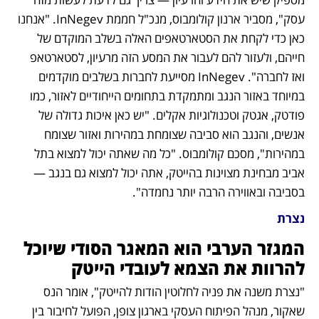
עסק", מסביר ארנון קולומבוס, מנכ"ל חממת InNegev. "אנחנו 
כאן כדי לקחת את הסטארטאפים האלה בשלב המוקדם של 
חייהם, ולעזור להם לעבור את המסע הזה מרעיון, לסטארטאפ 
ואז לחברה". InNegev מסייעת לחברות בשלבים מוקדמים 
במיוחד באזור הנגב ומתמקדת בתחומים הייחודיים לאזור, כמו 
פודטק, אגטק וטכנולוגיות אקלים. "יש כאן איכות גדולה של 
אנשים, והנגב הוא סביבה שצומחת במהירות ואזור שצומח 
במהירות", מסכם קולומבוס. "כל מה שאתה יכול למצוא בתל 
אביב מבחינת מצוינות בהייטק, אתה יכול למצוא גם בנגב — 
בסביבה ובאווירה הרבה יותר נחמדה".
נצרת
המגזר הערבי הוא המאגר הסודי שיוכל 
להרוות את הצמא לעובדי הייטק 
"נצרת משנה את פניה לחלוטין הודות להייטק", אומר הנס 
שאקור, מנהל הפיתוח העסקי בארגון צופן, הפועל לחיבור בין 