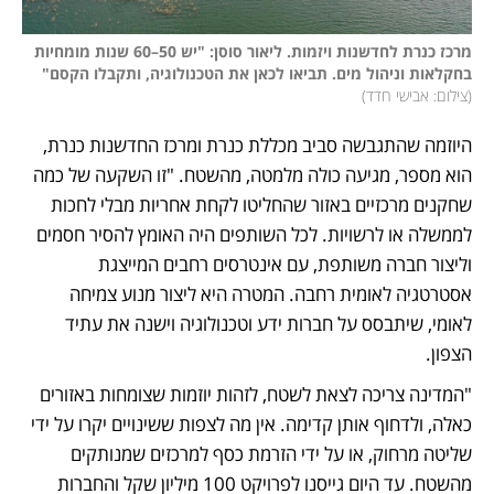
מרכז כנרת לחדשנות ויזמות. ליאור סוסן: "יש 50–60 שנות מומחיות 
בחקלאות וניהול מים. תביאו לכאן את הטכנולוגיה, ותקבלו הקסם"
(
צילום: אבישי חדד
)
היוזמה שהתגבשה סביב מכללת כנרת ומרכז החדשנות כנרת, 
הוא מספר, מגיעה כולה מלמטה, מהשטח. "זו השקעה של כמה 
שחקנים מרכזיים באזור שהחליטו לקחת אחריות מבלי לחכות 
לממשלה או לרשויות. לכל השותפים היה האומץ להסיר חסמים 
וליצור חברה משותפת, עם אינטרסים רחבים המייצגת 
אסטרטגיה לאומית רחבה. המטרה היא ליצור מנוע צמיחה 
לאומי, שיתבסס על חברות ידע וטכנולוגיה וישנה את עתיד 
הצפון.
"המדינה צריכה לצאת לשטח, לזהות יוזמות שצומחות באזורים 
כאלה, ולדחוף אותן קדימה. אין מה לצפות ששינויים יקרו על ידי 
שליטה מרחוק, או על ידי הזרמת כסף למרכזים שמנותקים 
מהשטח. עד היום גייסנו לפרויקט 100 מיליון שקל והחברות 