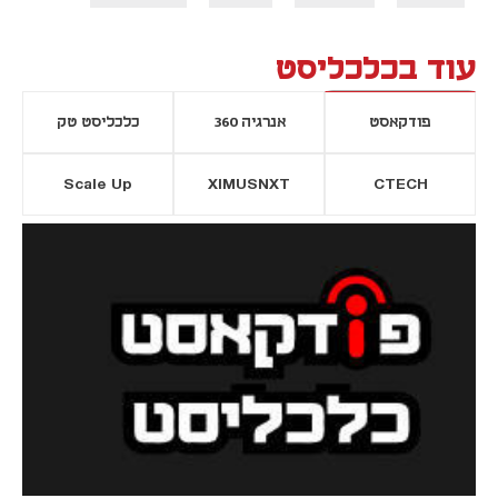
עוד בכלכליסט
פודקאסט
אנרגיה 360
כלכליסט טק
Scale Up
XIMUSNXT
CTECH
יסייה חדשה
נפתח בכרטיסייה חדשה