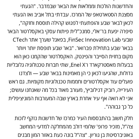
והחדשנות הולכות וממלאות את הבאר שבמדבר. "הגעתי 
מסצנת הסטארטאפ של המרכז. עבדתי בתל אביב ואז הגעתי 
לכאן לבאר שבע והופתעתי לפגוש קהילה תוססת וחזקה", 
סיפרה יפעת בר־אלי, סמנכ"לית פיתוח עסקי באקסלרטור הבאר 
שבעי FinSec Innovation Lab, בפאנל שערך אתר CTech 
בבאר שבע בתחילת פברואר. "באר שבע תופסת יותר ויותר 
מקום בחזית הסייבר והפינטק. האקסלרטור שהקמנו כאן הוא 
בבעלות מאסטרקארד ו־Enel X, שתי חברות טכנולוגיה גלובליות 
גדולות, שהגיעו לכאן כי הן מאמינות בבאר שבע — ולצדנו 
פועלים עוד אקסלרטורים וחממות טכנולוגיות מקומיות. גם ראש 
העירייה, רוביק דנילוביץ', מעורב מאוד בכל מה שאנחנו עושים; 
אני לא רואה אף עיר אחרת בארץ שבה המעורבות המוניציפלית 
כל כך גבוהה". 
חלק חשוב בהתבססות העיר כמרכז של חדשנות נזקף לזכות 
צה"ל, מזכיר פרופ' שלומי דולב מהמחלקה למדעי המחשב 
באוניברסיטת בן גוריון. "צה"ל בונה כעת באזור המון מבנים 