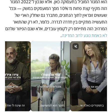
הוא המגזר המוביל בתעסוקה כאן. אלא שנכון ל־2022 המגזר 
הזה מקיף קצת פחות מ־10% מסך המועסקים במשק — וככל 
שעושים זום־אין לתוך הנתונים, מתברר גם שחלק הארי של 
התעשייה מתקיים בין חדרה לגדרה. כלומר, לא רק שהתואר 
המרהיב הזה מתייחס רק לקומץ עובדים, אלא שגם הפיזור שלהם 
לא באמת נוגע לרוב המדינה
.
בתפקידים כאלה אי אפשר לחכות: אושרת לוי מניעה השקעות ענק מהטלפון_v
חינוך הוא המשישמה של החיים שלי - V
זה שינה לי את החיים: 