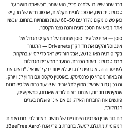
דבר אחר שיש בו אלמנט פיזי", הוא אומר. "וכשאתה חושב על 
טכנולוגיית מים, או טכנולוגיית חקלאות, או סוג חדש של מזון, יש 
כאן פשוט מקום נהדר עם 50–60 שנות מומחיות בתחום. עכשיו 
אתה מביא את הטכנולוגיה והנה נוצר הקסם".
סוסן — אחיו של עידו סוסן שחתום על האקזיט הגדול של 
אינטוסל והקים את חד הקרן Drivenets — התגורר 
בקליפורניה מאז 2012, אבל חזר לישראל כדי לסייע בהקמת 
מרכז טכנולוגי באזור הכנרת. המעבר מהערים הגדולות 
לפריפריה הגיאוגרפית לדבריו, לא ייחודי רק לישראל. "רואים את 
זה באזור מפרץ סן פרנסיסקו, באוסטין טקסס וגם מחוץ לניו יורק. 
זה נכון גם בישראל: מחוץ לתל אביב יש שיעור גבוה של כישרונות 
שמקימים חברות, ואנחנו רוצים לוודא שאנחנו, כמשקיעים, 
פוגשים את החברות האלה, גם אם אינן פועלות בערים 
הגדולות".
החיבור שבין הצרכים הייחודיים של תושבי האזור לבין רוח היזמות 
המקומית מתגלם, למשל, בחברת ביפרי אגרו (BeeFree Agro), 