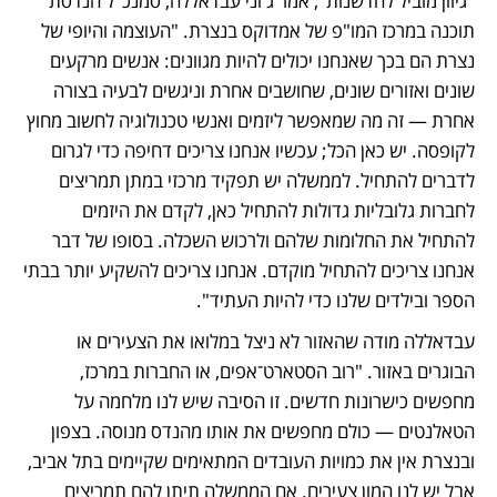
"גיוון מוביל לחדשנות", אמר ג'וני עבדאללה, סמנכ"ל הנדסת 
תוכנה במרכז המו"פ של אמדוקס בנצרת. "העוצמה והיופי של 
נצרת הם בכך שאנחנו יכולים להיות מגוונים: אנשים מרקעים 
שונים ואזורים שונים, שחושבים אחרת וניגשים לבעיה בצורה 
אחרת — זה מה שמאפשר ליזמים ואנשי טכנולוגיה לחשוב מחוץ 
לקופסה. יש כאן הכל; עכשיו אנחנו צריכים דחיפה כדי לגרום 
לדברים להתחיל. לממשלה יש תפקיד מרכזי במתן תמריצים 
לחברות גלובליות גדולות להתחיל כאן, לקדם את היזמים 
להתחיל את החלומות שלהם ולרכוש השכלה. בסופו של דבר 
אנחנו צריכים להתחיל מוקדם. אנחנו צריכים להשקיע יותר בבתי 
הספר ובילדים שלנו כדי להיות העתיד".
עבדאללה מודה שהאזור לא ניצל במלואו את הצעירים או 
הבוגרים באזור. "רוב הסטארט־אפים, או החברות במרכז, 
מחפשים כישרונות חדשים. זו הסיבה שיש לנו מלחמה על 
הטאלנטים — כולם מחפשים את אותו מהנדס מנוסה. בצפון 
ובנצרת אין את כמויות העובדים המתאימים שקיימים בתל אביב, 
אבל יש לנו המון צעירים. אם הממשלה תיתן להם תמריצים 