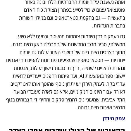
אותה נשענת על היוזמות החברתיות הללו ובונה באזור 
פוטנציאל עצום שיכול לסייע בפתרון מצוקת כוח האדם 
בתעשייה — גם בהקמת סטארטאפים וגם במילוי השורות 
בחברות הגדולות.
גם בעמק הירדן היוזמות צומחות מהשטח וכמעט ללא סיוע 
ממשלתי, סביב מרכז החדשנות של המכללה האקדמית כנרת. 
מתוך הצרכים הייחודיים של תושבי האזור עולות גם יוזמות 
ייחודיות — מסטארטאפים שמציעים פתרונות להפיכת מי אגמים 
ונהרות לראויים לשתייה, דרך תרכובות דישון יעילות, אבטחת 
יישובי ספר באמצעות AI, ועד פיתוח רחפנים ייעודיים לראיית 
עדרי בקר. לעמק הירדן יש יתרון נוסף שהופך אותו לאטרקטיבי 
לא רק עבור היזמים המקומיים, אלא גם לאלה מעובדי הבועה 
התל אביבית, שמעוניינים להמיר פקקים ומחירי דיור גבוהים בנוף 
מרהיב ואיכות חיים גבוהה.
עמק הירדן
הקאובויז של הגולן עוקבים אחרי העדר 