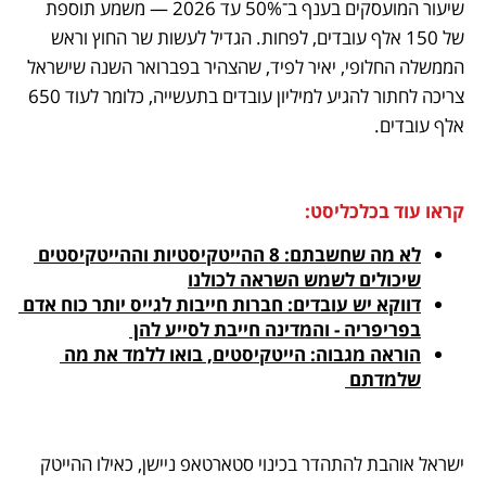
שיעור המועסקים בענף ב־50% עד 2026 — משמע תוספת 
של 150 אלף עובדים, לפחות. הגדיל לעשות שר החוץ וראש 
הממשלה החלופי, יאיר לפיד, שהצהיר בפברואר השנה שישראל 
צריכה לחתור להגיע למיליון עובדים בתעשייה, כלומר לעוד 650 
אלף עובדים.
קראו עוד בכלכליסט:
לא מה שחשבתם: 8 ההייטקיסטיות וההייטקיסטים 
שיכולים לשמש השראה לכולנו
דווקא יש עובדים: חברות חייבות לגייס יותר כוח אדם 
בפריפריה - והמדינה חייבת לסייע להן 
הוראה מגבוה: הייטקיסטים, בואו ללמד את מה 
שלמדתם 
ישראל אוהבת להתהדר בכינוי סטארטאפ ניישן, כאילו ההייטק 