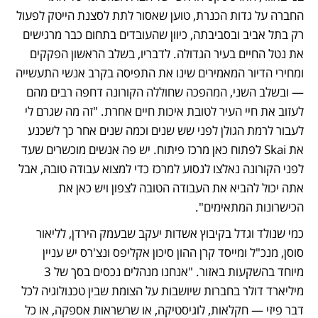
החברה על גדות הכנרת, טוען שאסור לתת לסצנת הייטק לפעול 
רק בתל אביב ובסביבתה, כיוון שהעובדים בתחום כבר מרגישים 
את נטל החיים בעיר הגדולה. לדבריו, בשלב הראשון הפקקים 
ומחירי הדיור המאמירים שינו את התפיסה בקרב אנשי התעשייה 
— ובשלב השני, המהפכה שחוללה הקורונה דחפה רבים מהם 
לעזוב את חיי העיר לטובת איכות חיים אחרת. "זה מה שגרם לי 
לעבור לרמת הגולן לפני שש שנים וכמה שנים אחר כך לשכנע 
את Skai לפתוח כאן מרכז פיתוח. יש פה אנשים מוכשרים שעד 
לפני הקורונה נאלצו לנסוע למרכז כדי למצוא עבודה טובה, אבל 
אתה יכול להביא את העבודה הטובה לצפון ויש כאן את 
הכישרונות המתאימים".
כמי שנולד וגדל בקיבוץ אשדות יעקב שבעמק הירדן, לליאור 
סוסן, מנכ"ל ומייסד קרן ההון סיכון אקליפס ונצ'רס יש עניין 
מיוחד בהשקעות באזור. "אנחנו מנהלים נכסים בסך של 3 
מיליארד דולר בחברות שיושבות על הצומת שבין טכנולוגיה לכל 
דבר פיזי — חקלאות, לוגיסטיקה, או שרשראות אספקה, או כל 