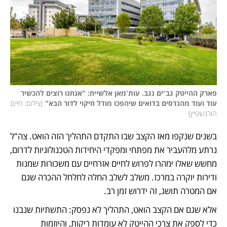
פארק ההייטק גב־ים נגב. עות'מאן אלשייח: "אנחנו רוצים להכשיר 
עוד ועוד מהנדסים בדואים שיהפכו מודל חיקוי לדור הבא"
(
צילום: חיים 
הורנשטיין
)
בשנים שנקפו מאז הקצב שבו התקדם התהליך הזה הואט. צה"ל 
נרתע מלהעביר את מפתחי ומפקדי היחידות הטכנולוגיות לדרום, 
מחשש שאלו ימהרו לפרוש לחיים אזרחיים עם משכורות שמנות 
ודירות יוקרה במרכז. משלב לשלב החלה לחלחל ההכרה שגם 
אם המטרה תושג, זה ידרוש זמן רב. 
אלא שגם אם הקצב הואט, התהליך לא נפסק: התשתיות שנבנו 
כדי לספק את צרכי ההייטק לא עומדות ריקות, והיוזמות 