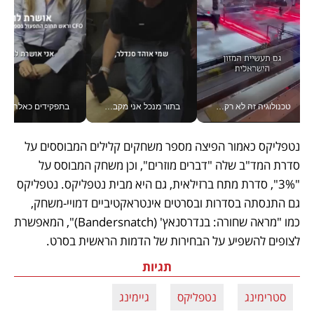
טכנולוגיה זה לא רק בהייטק: גם תעשיית המזון הישראלית מאמצת כלי AI, אוטומציה וניתוח דאטה בזמן אמת
בתור מנכל אני מקבל מאות החלטות ביום, וה- Galaxy Z Fold8 Ultra עוזר לי לחתוך אותן מהר יותר_v
בתפקידים כאלה אי אפשר לח
נטפליקס כאמור הפיצה מספר משחקים קלילים המבוססים על 
סדרת המד"ב שלה "דברים מוזרים", וכן משחק המבוסס על 
"3%", סדרת מתח ברזילאית, גם היא מבית נטפליקס. נטפליקס 
גם התנסתה בסדרות ובסרטים אינטראקטיביים דמויי-משחק, 
כמו "מראה שחורה: בנדרסנאץ' (Bandersnatch)", המאפשרת 
לצופים להשפיע על הבחירות של הדמות הראשית בסרט.
תגיות
סטרימינג
נטפליקס
גיימינג