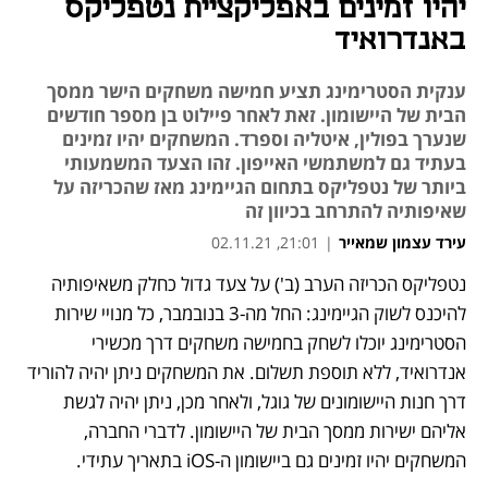
יהיו זמינים באפליקציית נטפליקס
באנדרואיד
ענקית הסטרימינג תציע חמישה משחקים הישר ממסך
הבית של היישומון. זאת לאחר פיילוט בן מספר חודשים
שנערך בפולין, איטליה וספרד. המשחקים יהיו זמינים
בעתיד גם למשתמשי האייפון. זהו הצעד המשמעותי
ביותר של נטפליקס בתחום הגיימינג מאז שהכריזה על
שאיפותיה להתרחב בכיוון זה
עירד עצמון שמאייר
|
21:01, 02.11.21
נטפליקס הכריזה הערב (ב') על צעד גדול כחלק משאיפותיה 
נפתח בכרטיסייה חדשה
נפתח בכרטיסייה חדשה
נפתח בכרטיסייה חדשה
להיכנס לשוק הגיימינג: החל מה-3 בנובמבר, כל מנויי שירות 
הסטרימינג יוכלו לשחק בחמישה משחקים דרך מכשירי 
אנדרואיד, ללא תוספת תשלום. את המשחקים ניתן יהיה להוריד 
דרך חנות היישומונים של גוגל, ולאחר מכן, ניתן יהיה לגשת 
אליהם ישירות ממסך הבית של היישומון. לדברי החברה, 
המשחקים יהיו זמינים גם ביישומון ה-iOS בתאריך עתידי.