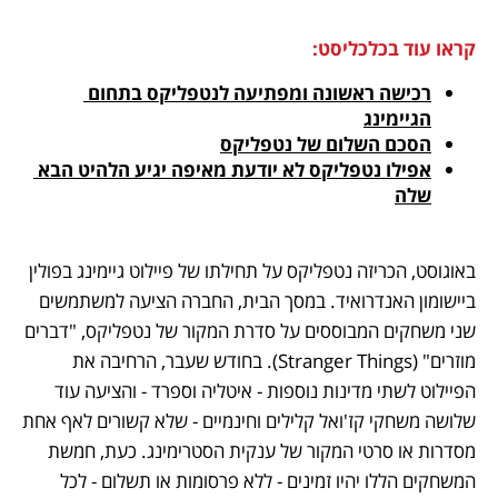
קראו עוד בכלכליסט:
רכישה ראשונה ומפתיעה לנטפליקס בתחום 
הגיימינג
הסכם השלום של נטפליקס
אפילו נטפליקס לא יודעת מאיפה יגיע הלהיט הבא 
שלה
באוגוסט, הכריזה נטפליקס על תחילתו של פיילוט גיימינג בפולין 
ביישומון האנדרואיד. במסך הבית, החברה הציעה למשתמשים 
שני משחקים המבוססים על סדרת המקור של נטפליקס, "דברים 
מוזרים" (Stranger Things). בחודש שעבר, הרחיבה את 
הפיילוט לשתי מדינות נוספות - איטליה וספרד - והציעה עוד 
שלושה משחקי קז'ואל קלילים וחינמיים - שלא קשורים לאף אחת 
מסדרות או סרטי המקור של ענקית הסטרימינג. כעת, חמשת 
המשחקים הללו יהיו זמינים - ללא פרסומות או תשלום - לכל 