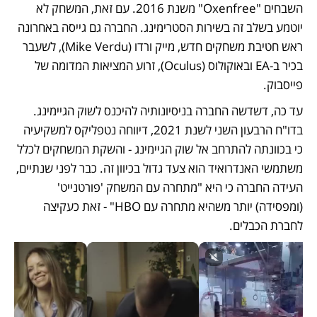
השבחים "Oxenfree" משנת 2016. עם זאת, המשחק לא 
יוטמע בשלב זה בשירות הסטרימינג. החברה גם גייסה באחרונה 
ראש חטיבת משחקים חדש, מייק ורדו (Mike Verdu), לשעבר 
בכיר ב-EA ובאוקולוס (Oculus), זרוע המציאות המדומה של 
פייסבוק.
עד כה, דשדשה החברה בניסיונותיה להיכנס לשוק הגיימינג. 
בדו"ח הרבעון השני לשנת 2021, דיווחה נטפליקס למשקיעיה 
כי בכוונתה להתרחב אל שוק הגיימינג - והשקת המשחקים לכלל 
משתמשי האנדרואיד הוא צעד גדול בכיוון זה. כבר לפני שנתיים, 
העידה החברה כי היא "מתחרה עם המשחק 'פורטנייט' 
(ומפסידה) יותר משהיא מתחרה עם HBO" - זאת כעקיצה 
לחברת הכבלים.