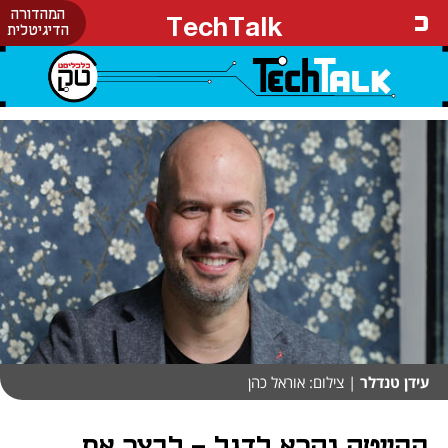
המהדורה
TechTalk
הדיגיטלית
עידן טנדלר
| צילום: אוראל כהן
ההייטק נקרא לדגל - לבצר את