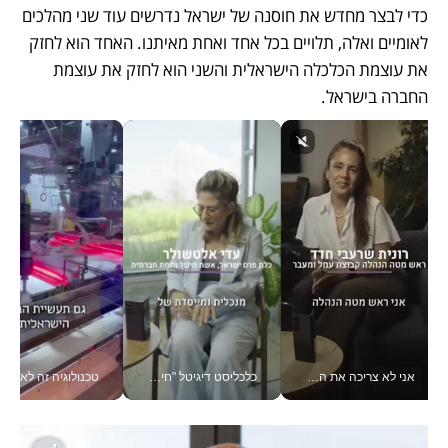
כדי לבצר מחדש את חוסנה של ישראל נדרשים עוד שני מהלכים 
לאומיים ואלה, תלויים בכל אחד ואחת מאיתנו. האחד הוא לחזק 
את עוצמת הכלכלה הישראלית והשני הוא לחזק את עוצמת 
החברה בישראל. 
אני לא צריכה את המשרד: רונית שרעבי-חדד מנהלת ארגון של 30000 עובדים מכל מקום_v
כלכליסט דיגיטל "חינוך הוא המשימה של החיים שלי"_v
טכנולוגיה זה לא רק בהייטק: גם תעשיי