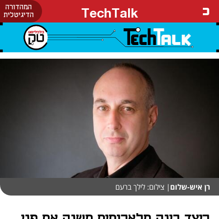
המהדורה
TechTalk
הדיגיטלית
רן איש-שלום
| צילום: לילך ברעם
כיצד בינה מלאכותית משנה את פני