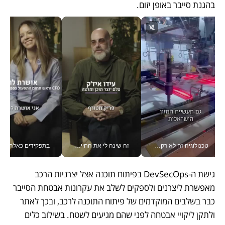
בהגנת סייבר באופן יזום. 
טכנולוגיה זה לא רק בהייטק: גם תעשיית המזון הישראלית מאמצת כלי AI, אוטומציה וניתוח דאטה בזמן אמת
זה שינה לי את החיים: איך עידו איז'ק הופך את הסמארטפון לכלי צילום מקצועי_v
בתפקידים כאלה אי אפשר לח
גישת ה-DevSecOps בפיתוח תוכנה אצל יצרניות הרכב 
מאפשרת ליצרנים ולספקים לשלב את עקרונות אבטחת הסייבר 
כבר בשלבים המוקדמים של פיתוח התוכנה לרכב, ובכך לאתר 
ולתקן ליקויי אבטחה לפני שהם מגיעים לשטח. בשילוב כלים 