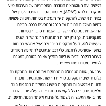
רגישים. עם האוטומציה הגוברת והפופולריות של מערכות סיוע 
מתקדמות לנהג (ADAS), אבטחת הסייבר הופכת לעניין של 
בטיחות אישית. להתקפות על מערכות בטיחות חיוניות עשויות 
להיות השלכות חמורות על הנהג והנוסעים ברכב. הבינה 
המלאכותית מסוגלת לקשר בין אבטחת סייבר לבטיחות 
פונקציונלית. כך ניתן לזהות התנהגות חריגה של חיישנים 
שעשויה להעיד על מתקפות סייבר ולהפעיל אמצעי בטיחות 
באופן אוטומטי. לדוגמה, כלי רכב הנתונים להתקפה מסוגלים 
לעבור לבקרה ידנית או ליזום תהליך עצירה בטוחה, במטרה 
לצמצם סיכונים פוטנציאליים.
עם זאת, אותה הטכנולוגיה המחזקת את ההגנות, מספקת גם 
כלים חדשים לתוקפים. סריקת חולשות אוטומטית, תוכנות 
זדוניות אדפטיביות והתקפות פישינג ממוקדות ממנפות בינה 
מלאכותית כדי לנצל ליקויי אבטחה בצורה יעילה יותר. הדבר 
מחייב את התעשייה לשמור על ערנות ולפתח הגנות חדשניות.
תעשיית הרכב עומדת בפני אתגרים קריטיים. כדי לנצל את 