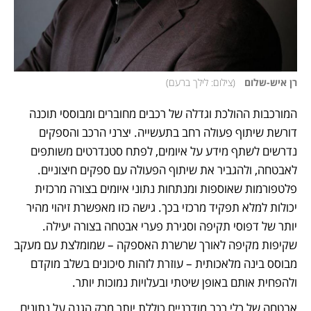
רן איש-שלום  
(
צילום: לילך ברעם
)
המורכבות ההולכת וגדלה של רכבים מחוברים ומבוססי תוכנה 
דורשת שיתוף פעולה רחב בתעשייה. יצרני הרכב והספקים 
נדרשים לשתף מידע על איומים, לפתח סטנדרטים משותפים 
לאבטחה, ולהגביר את שיתוף הפעולה עם ספקים חיצוניים. 
פלטפורמות שאוספות ומנתחות נתוני איומים בצורה מרכזית 
יכולות למלא תפקיד מרכזי בכך. גישה כזו מאפשרת זיהוי מהיר 
יותר של דפוסי תקיפה וסגירת פערי אבטחה בצורה יעילה. 
שקיפות מקיפה לאורך שרשרת האספקה – שמומלצת עם מעקב 
מבוסס בינה מלאכותית – עוזרת לזהות סיכונים בשלב מוקדם 
ולהפחית אותם באופן שיטתי ובעלויות נמוכות יותר.
אבטחה של כלי רכב מודרניים כוללת יותר מרק הגנה על נתונים 