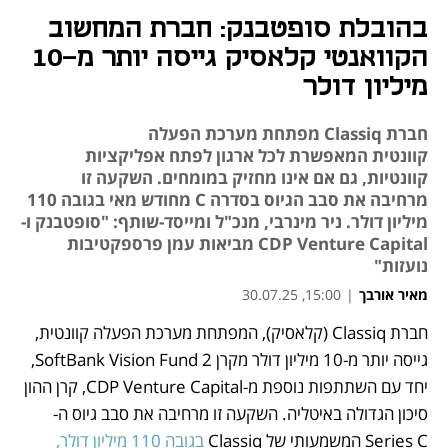
בהובלת סופטבנק: חברת המחשוב
הקוואנטי קלאסיק גייסה יותר מ-10
מיליון דולר
חברת Classiq מפתחת מערכת הפעלה
קוונטית המאפשרת לכל ארגון לפתח אפליקציות
קוונטיות, גם אם אינו מחזיק במומחים. השקעה זו
מרחיבה את סבב הגיוס בסדרה C מחודש מאי בגובה 110
מיליון דולר. ניר מינרבי, מנכ"ל ומייסד-שותף: "סופטבנק ו-
CDP Venture Capital מביאות עמן פרספקטיבות
נועזות"
מאיר אורבך
|
15:00, 30.07.25
חברת Classiq (קלאסיק), המפתחת מערכת הפעלה קוונטית, 
נפתח בכרטיסייה חדשה
גייסה יותר מ-10 מיליון דולר מקרן SoftBank Vision Fund 2, 
יחד עם השתתפות נוספת מ-CDP Venture Capital, קרן ההון 
סיכון הגדולה באיטליה. השקעה זו מרחיבה את סבב גיוס ה-
Series C המשמעותי של Classiq
 בגובה 110 מיליון דולר, 