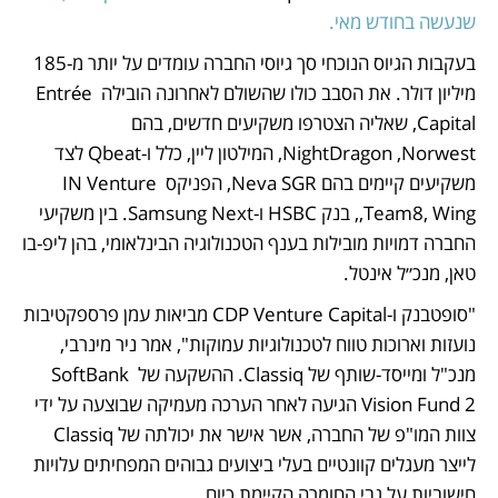
שנעשה בחודש מאי. 
בעקבות הגיוס הנוכחי סך גיוסי החברה עומדים על יותר מ-185 
מיליון דולר. את הסבב כולו שהשולם לאחרונה הובילה Entrée 
Capital, שאליה הצטרפו משקיעים חדשים, בהם 
NightDragon ,Norwest, המילטון ליין, כלל ו-Qbeat לצד 
משקיעים קיימים בהם Neva SGR, הפניקס IN Venture 
,Team8, Wing, בנק HSBC ו-Samsung Next. בין משקיעי 
החברה דמויות מובילות בענף הטכנולוגיה הבינלאומי, בהן ליפ-בו 
טאן, מנכ״ל אינטל.
"סופטבנק ו-CDP Venture Capital מביאות עמן פרספקטיבות 
נועזות וארוכות טווח לטכנולוגיות עמוקות", אמר ניר מינרבי, 
מנכ"ל ומייסד-שותף של Classiq. ההשקעה של SoftBank 
Vision Fund 2 הגיעה לאחר הערכה מעמיקה שבוצעה על ידי 
צוות המו"פ של החברה, אשר אישר את יכולתה של Classiq 
לייצר מעגלים קוונטיים בעלי ביצועים גבוהים המפחיתים עלויות 
חישוביות על גבי החומרה הקיימת כיום.  