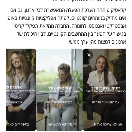
קלאסיק פיתחה מערכת הפעלה המאפשרת לכל ארגון, גם אם 
אינו מחזיק במומחים קוונטיים, לפתח אפליקציות קוונטיות באופן 
אבסטרקטי ואגנוסטי לחומרה. החברה ממלאת תפקיד קריטי 
בגישור על הפער בין המחשבים הקוונטיים, לבין היכולת של 
ארגונים למצות מהן ערך ממשי.  
אני לא צריכה את המשרד: רונית שרעבי-חדד מנהלת ארגון של 30000 עובדים מכל מקום_v
חינוך הוא המשישמה של החיים שלי - V
בתפקידים כאלה אי אפשר לח