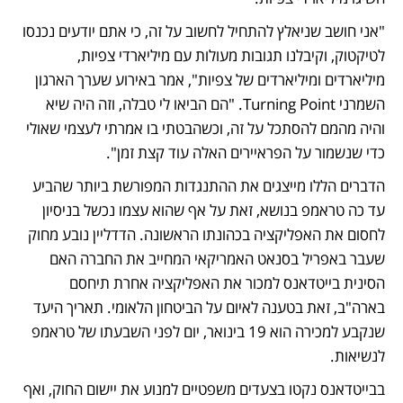
"אני חושב שניאלץ להתחיל לחשוב על זה, כי אתם יודעים נכנסו 
לטיקטוק, וקיבלנו תגובות מעולות עם מיליארדי צפיות, 
מיליארדים ומיליארדים של צפיות", אמר באירוע שערך הארגון 
השמרני Turning Point. "הם הביאו לי טבלה, וזה היה שיא 
והיה מהמם להסתכל על זה, וכשהבטתי בו אמרתי לעצמי שאולי 
כדי שנשמור על הפראיירים האלה עוד קצת זמן". 
הדברים הללו מייצגים את ההתנגדות המפורשת ביותר שהביע 
עד כה טראמפ בנושא, זאת על אף שהוא עצמו נכשל בניסיון 
לחסום את האפליקציה בכהונתו הראשונה. הדדליין נובע מחוק 
שעבר באפריל בסנאט האמריקאי המחייב את החברה האם 
הסינית בייטדאנס למכור את האפליקציה אחרת תיחסם 
בארה"ב, זאת בטענה לאיום על הביטחון הלאומי. תאריך היעד 
שנקבע למכירה הוא 19 בינואר, יום לפני השבעתו של טראמפ 
לנשיאות. 
בבייטדאנס נקטו בצעדים משפטיים למנוע את יישום החוק, ואף 