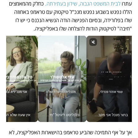
עתרו
 לבית המשפט הגבוה, שידון בעתירתה.
 כחלק מהמאמצים 
הללו נפגש בשבוע נפגש מנכ"ל טיקטוק עם טראמפ באחוזה 
שלו בפלורידה, ובסיום הפגישה הודה הנשיא הנכנס כי יש לו 
"חיבה" לטיקטוק הודות להצלחה שלו באפליקציה.
בתור מנכל אני מקבל מאות החלטות ביום, וה- Galaxy Z Fold8 Ultra עוזר לי לחתוך אותן מהר יותר_v
כלכליסט דיגיטל "חינוך הוא המשימה של החיים שלי"_v
אין שעה שלא התעסקתי במשבר - טל אלכסנדרוביץ’ שגב מנהלת משברים
אך על אף התמיכה שהביע טראמפ בהישארות האפליקציה, לא 