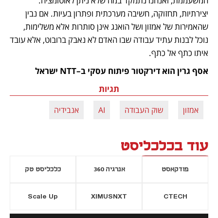
המשעממת, ואנחנו נתמקד במה שלא ניתן לאוטומציה: 
יצירתיות, תחזוקה, חשיבה מערכתית ופתרון בעיות. אם נבין 
שהאמירות של אמזון ושל הואנג אינן סותרות אלא משלימות, 
נוכל לבנות עתיד עבודה שבו האדם לא נאבק ברובוט, אלא עובד 
איתו כתף אל כתף.
אסף גרין הוא דירקטור פיתוח עסקי ב–NTT ישראל
תגיות
אמזון
שוק העבודה
AI
אנבידיה
עוד בכלכליסט
פודקאסט
אנרגיה 360
כלכליסט טק
Scale Up
XIMUSNXT
CTECH
יסייה חדשה
נפתח בכרטיסייה חדשה