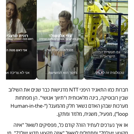
טכנולוגיה זה לא רק בהייטק: גם תעשיית המזון הישראלית מאמצת כלי AI, אוטומציה וניתוח דאטה בזמן אמת
חינוך הוא המשישמה של החיים שלי - V
אני לא צריכה את המשרד:
חברות כמו התאגיד היפני NTT מדגישות כבר שנים את השילוב 
שבין רובוטיקה, בינה מלאכותית ו"תיווך אנושי". הן מפתחות 
מערכות שבהן האדם נשאר חלק מהמעגל (“Human-in-the-
loop”), מפעיל, משגיח, מלמד ומתקן.
אז איך נערכים לעתיד הזה? קודם כל, מפסיקים לשאול "איזה 
מקצוע ייעלם?" ומתחילים לשאול "איזה מקצוע חדש ייוולד?". מי 