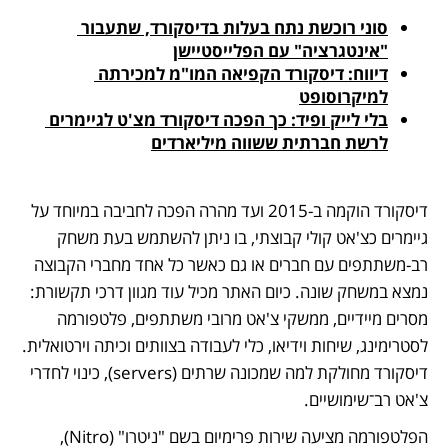
סוני רוכשת נתח בעלות בדיסקורד, שתעבור 
"אינטגרציה" עם הפלייסטיישן
דיווח: דיסקורד הקפיאה המו"מ למכירתה 
למיקרוסופט
בלי לייק ופיד: כך הפכה דיסקורד מצ'ט לגיימרים 
לרשת חברתית ששווה מיליארדים
דיסקורד הוקמה ב-2015 ועד מהרה הפכה לחביבה במיוחד על 
גיימרים כצ'אט קולי קבוצתי, בו ניתן להשתמש בעת משחק 
רב-משתתפים עם חברים או גם כאשר כל אחד מחברי הקבוצה 
נמצא במשחק שונה. כיום האתר מכיל עוד מגוון דרכי תקשורת: 
מסרים מיידיים, ממשקי צ'אט מרובי משתתפים, פלטפורמה 
לסטרימינג, שיחות וידיאו, כלי לעבודה בצוותים וכיתה וירטואלית. 
דיסקורד מחולקת למה שמכונה שרתים (servers), כינוי לחדרי 
צ'אט רב־שימושיים.
הפלטפורמה מציעה שירות פרימיום בשם "ניטרו" (Nitro), 