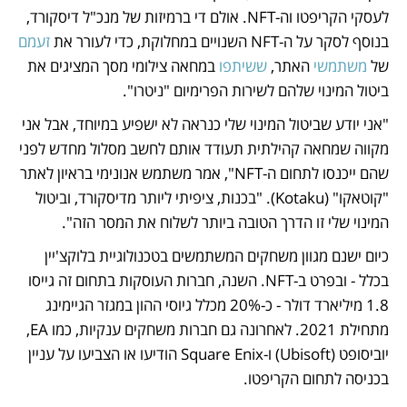
לעסקי הקריפטו וה-NFT. אולם די ברמיזות של מנכ"ל דיסקורד, 
בנוסף לסקר על ה-NFT השנויים במחלוקת, כדי לעורר את 
זעמם
של 
משתמשי
 האתר, 
ששיתפו
 במחאה צילומי מסך המציגים את 
ביטול המינוי שלהם לשירות הפרימיום "ניטרו".
"אני יודע שביטול המינוי שלי כנראה לא ישפיע במיוחד, אבל אני 
מקווה שמחאה קהילתית תעודד אותם לחשב מסלול מחדש לפני 
שהם ייכנסו לתחום ה-NFT", אמר משתמש אנונימי בראיון לאתר 
"קוטאקו" (Kotaku). "בכנות, ציפיתי ליותר מדיסקורד, וביטול 
המינוי שלי זו הדרך הטובה ביותר לשלוח את המסר הזה".
כיום ישנם מגוון משחקים המשתמשים בטכנולוגיית בלוקצ'יין 
בכלל - ובפרט ב-NFT. השנה, חברות העוסקות בתחום זה גייסו 
1.8 מיליארד דולר - כ-20% מכלל גיוסי ההון במגזר הגיימינג 
מתחילת 2021. לאחרונה גם חברות משחקים ענקיות, כמו EA, 
יוביסופט (Ubisoft) ו-Square Enix הודיעו או הצביעו על עניין 
בכניסה לתחום הקריפטו.