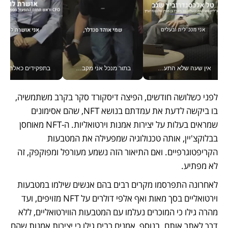
אין שעה שלא התעסקתי במשבר - טל אלכסנדרוביץ’ שגב מנהלת משברים תקשורתיים מכל מקום עם ה- Galaxy Z Fold8 Ultra שלה_v
בתור מנכל אני מקבל מאות החלטות ביום, וה- Galaxy Z Fold8 Ultra עוזר לי לחתוך אותן מהר יותר_v
בתפקידים כאלה אי אפשר לח
לפני כשלושה חודשים, הפיצה דיסקורד סקר בקרב משתמשיה, 
בו ביקשה לדעת את עמדתם בנושא NFT, שהם אסימונים 
שמראים בעלות על יצירות אמנות וירטואליות. ה-NFT מאוחסן 
בבלוקצ'יין, אותה טכנולוגיה שמפעילה את המטבעות 
הקריפטוגרפיים. ואם התיאור הזה נשמע מעורפל ומפוקפק, זה 
לא מפתיע.
לאחרונה התפרסמו מקרים רבים בהם אנשים שילמו במטבעות 
וירטואליים בסך מאות ואף אלפי דולרים על NFT מזויפים, ועד 
מהרה גילו כי המוכרים נעלמו עם המטבעות הווירטואליים, ללא 
דרך לאתר אותם. בנוסף, אמנים רבים גילו כי יצירות אמנות שהם 