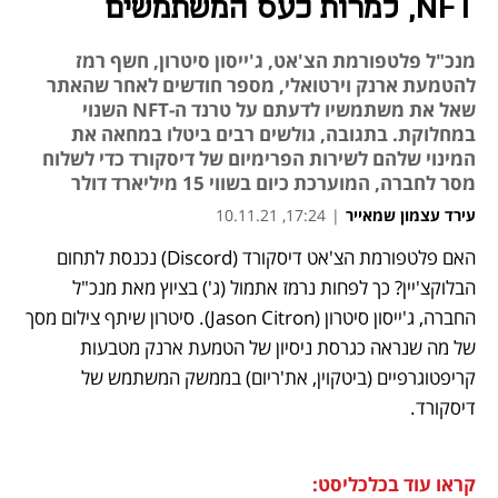
NFT, למרות כעס המשתמשים
מנכ"ל פלטפורמת הצ'אט, ג'ייסון סיטרון, חשף רמז
להטמעת ארנק וירטואלי, מספר חודשים לאחר שהאתר
שאל את משתמשיו לדעתם על טרנד ה-NFT השנוי
במחלוקת. בתגובה, גולשים רבים ביטלו במחאה את
המינוי שלהם לשירות הפרימיום של דיסקורד כדי לשלוח
מסר לחברה, המוערכת כיום בשווי 15 מיליארד דולר
עירד עצמון שמאייר
|
17:24, 10.11.21
האם פלטפורמת הצ'אט דיסקורד (Discord) נכנסת לתחום 
נפתח בכרטיסייה חדשה
נפתח בכרטיסייה חדשה
נפתח בכרטיסייה חדשה
נפתח בכרטיסייה חדשה
נפתח בכרטיסייה חדשה
נפתח בכרטיסייה חדשה
הבלוקצ'יין? כך לפחות נרמז אתמול (ג') בציוץ מאת מנכ"ל 
החברה, ג'ייסון סיטרון (Jason Citron). סיטרון שיתף צילום מסך 
של מה שנראה כגרסת ניסיון של הטמעת ארנק מטבעות 
קריפטוגרפיים (ביטקוין, את'ריום) בממשק המשתמש של 
דיסקורד.
קראו עוד בכלכליסט: