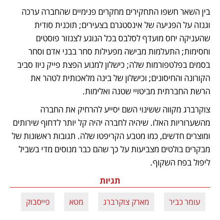
בין השאר חשפו התחקירים מחקרים פנימיים שהחברה ערכה 
וגנזה על הפגיעה של אינסטגרם בצעירים; תוכנית סודית 
שהעניקה יחס מועדף לסלבס בכל הנוגע לצנזור פוסטים 
וחסימות; התעלמות מבישה מפעילות סחר בבני אדם וסחר 
בסמים בפלטפורמות שלה; כישלון למנוע הפצת פייק ניוז סביב 
הקורונה והחיסונים; וכישלון של בינה מלאכותית לטהר את 
הרשת החברתית מביטויי שטנה ואלימות.
צוקרברג מקווה ששינוי השם יסייע להרחיק את החברה 
מהשערוריות האלו. שיהיה לחברה יהיה קל יותר לדחוף שירותים 
ומוצרים חדשים, כמו מטבע הקריפטו שלה. תגובות ראשונות של 
מבקרים בולטים מצביעות על כך שהם כבר מנוסים מדי בשביל 
ליפול בפח השקוף. 
תגיות
עומר כביר
מארק צוקרברג
מטא
פייסבוק