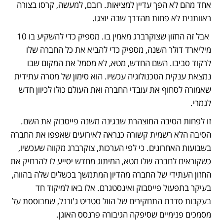
אחד מהם לא הפך עדיין למציאות. רובם, למעשה, קרסו בצורה 
ראוותנית לא פחות מהדרך שבה יוצגו.
 אבל זה החזון שצוקרברג מאמין בו. מספיק כדי להשקיע בו 10 
מיליארד דולר השנה, מספיק כדי להביא את כל החברה שלו 
לרקוד סביבו. השם החדש, מטא, לא מסמל את המקום שבו 
נמצאת ענקית הטכנולוגיה עכשיו. הוא סימון של מטרה עתידית 
שאמורה לסחוף את עובדי החברה ואת העולם כולו לכיוון חדש 
לגמרי.
זו לפחות הסיבה המוצהרת שבגינה משנה פייסבוק את השם. 
הסיבה הלא רשמית קשורה כנראה לאירועים שאפפו את החברה 
בשבועות האחרונים. כי לפי הערכות, צוקרברג מקווה שעכשיו, 
כשקוראים לחברה שלו מטא, המיתוג מחדש יסייע לו להרחיק את 
החזון העתידי של החברה מהדיון המתמשך בכשלים שלה בהווה, 
בעיקר בתפעול פייסבוק ואינסטגרם. אלו באו למיקוד חד 
בעקבות סדרת התחקירים של הוול סטריט ג'ורנל, שמבוססת על 
מסמכים פנימיים שסיפקה הגיבורה פרנסס האוגן.