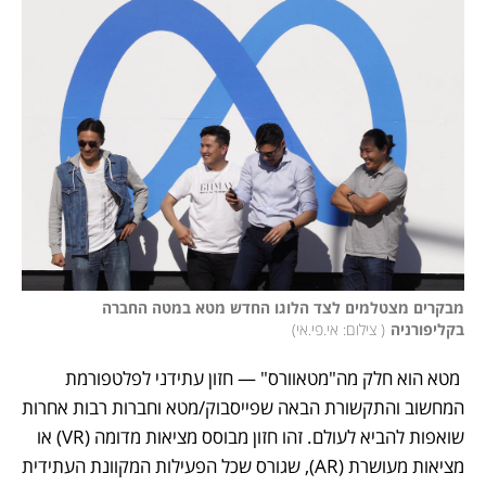
מבקרים מצטלמים לצד הלוגו החדש מטא במטה החברה 
בקליפורניה
(
 צילום: אי.פי.אי
)
 מטא הוא חלק מה"מטאוורס" — חזון עתידני לפלטפורמת 
המחשוב והתקשורת הבאה שפייסבוק/מטא וחברות רבות אחרות 
שואפות להביא לעולם. זהו חזון מבוסס מציאות מדומה (VR) או 
מציאות מעושרת (AR), שגורס שכל הפעילות המקוונת העתידית 