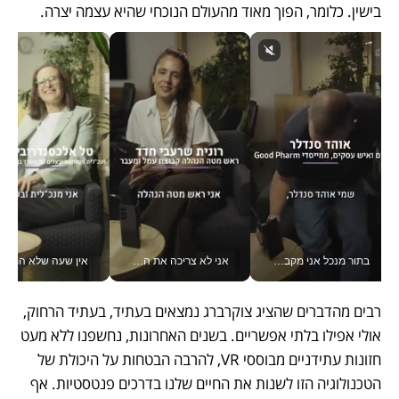
בישין. כלומר, הפוך מאוד מהעולם הנוכחי שהיא עצמה יצרה.
בתור מנכל אני מקבל מאות החלטות ביום, וה- Galaxy Z Fold8 Ultra עוזר לי לחתוך אותן מהר יותר_v
אני לא צריכה את המשרד: רונית שרעבי-חדד מנהלת ארגון של 30000 עובדים מכל מקום_v
אין שעה שלא התעסקתי במשבר - טל אלכסנדרוביץ’ שגב מנהלת משברים
רבים מהדברים שהציג צוקרברג נמצאים בעתיד, בעתיד הרחוק, 
אולי אפילו בלתי אפשריים. בשנים האחרונות, נחשפנו ללא מעט 
חזונות עתידניים מבוססי VR, להרבה הבטחות על היכולת של 
הטכנולוגיה הזו לשנות את החיים שלנו בדרכים פנטסטיות. אף 