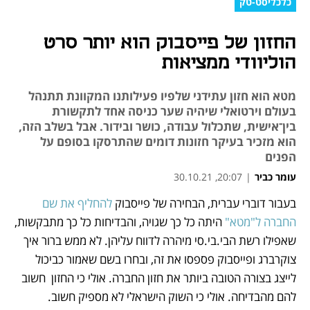
כלכליסט-טק
החזון של פייסבוק הוא יותר סרט
הוליוודי ממציאות
מטא הוא חזון עתידני שלפיו פעילותנו המקוונת תתנהל
בעולם וירטואלי שיהיה שער כניסה אחד לתקשורת
בין־אישית, שתכלול עבודה, כושר ובידור. אבל בשלב הזה,
הוא מזכיר בעיקר חזונות דומים שהתרסקו בסופם על
הפנים
עומר כביר
|
20:07, 30.10.21
בעבור דוברי עברית, הבחירה של פייסבוק 
להחליף את שם 
נפתח בכרטיסייה חדשה
נפתח בכרטיסייה חדשה
נפתח בכרטיסייה חדשה
נפתח בכרטיסייה חדשה
החברה ל"מטא"
 היתה כל כך שגויה, והבדיחות כל כך מתבקשות, 
שאפילו רשת הבי.בי.סי מיהרה לדווח עליהן. לא ממש ברור איך 
צוקרברג ופייסבוק פספסו את זה, ובחרו בשם שאמור כביכול 
לייצג בצורה הטובה ביותר את חזון החברה. אולי כי החזון  חשוב 
להם מהבדיחה. אולי כי השוק הישראלי לא מספיק חשוב.