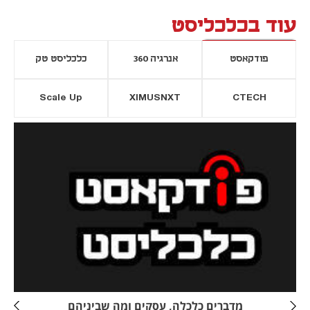
עוד בכלכליסט
פודקאסט
אנרגיה 360
כלכליסט טק
Scale Up
XIMUSNXT
CTECH
יסייה חדשה
נפתח בכרטיסייה חדשה
מדברים כלכלה, עסקים ומה שביניהם