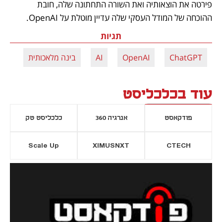
פירטה את הוצאותיה ואת השורה התחתונה שלה, חובת 
ההוכחה של המודל העסקי שלה עדיין מוטלת על OpenAI.
תגיות
ChatGPT
OpenAI
AI
בינה מלאכותית
עוד בכלכליסט
פודקאסט
אנרגיה 360
כלכליסט טק
Scale Up
XIMUSNXT
CTECH
יסייה חדשה
נפתח בכרטיסייה חדשה