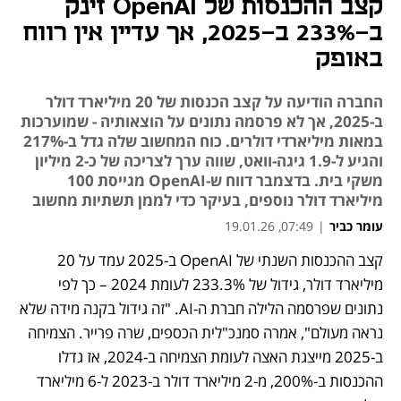
קצב ההכנסות של OpenAI זינק
ב-233% ב-2025, אך עדיין אין רווח
באופק
החברה הודיעה על קצב הכנסות של 20 מיליארד דולר
ב-2025, אך לא פרסמה נתונים על הוצאותיה - שמוערכות
במאות מיליארדי דולרים. כוח המחשוב שלה גדל ב-217%
והגיע ל-1.9 גיגה-וואט, שווה ערך לצריכה של כ-2 מיליון
משקי בית. בדצמבר דווח ש-OpenAI מגייסת 100
מיליארד דולר נוספים, בעיקר כדי לממן תשתיות מחשוב
עומר כביר
|
07:49, 19.01.26
קצב ההכנסות השנתי של OpenAI ב-2025 עמד על 20 
נפתח בכרטיסייה חדשה
מיליארד דולר, גידול של 233.3% לעומת 2024 – כך לפי 
נתונים שפרסמה הלילה חברת ה-AI. "זה גידול בקנה מידה שלא 
נראה מעולם", אמרה סמנכ"לית הכספים, שרה פרייר. הצמיחה 
ב-2025 מייצגת האצה לעומת הצמיחה ב-2024, אז גדלו 
ההכנסות ב-200%, מ-2 מיליארד דולר ב-2023 ל-6 מיליארד 