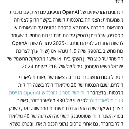
דולר. 
הנתונים המרשימים של OpenAI מגיעים, עם זאת, עם כוכבית 
משמעותית: הצמיחה בהכנסות קשורה בקשר הדוק לצמיחה 
בהוצאות. החברה אמנם לא פרסמה נתונים על הוצאותיה או 
הפסדיה, אבל ניתן להסיק עליהם מנתוני כוח המחשוב שעומד 
לרשות החברה. לפי הנתונים, ב-2025 עמד לרשות OpenAI 
כוח מחשוב בהספק שלה 1.9 גיגה-וואט (שווה ערך לצריכת 
החשמל של כ-2 מיליון משקי בית, או 12% מתפוקת החשמל של 
ישראל בשיא העומס), גידול של 216.7% לעומת 2024.
הגידול בכוח מחשוב זה כרוך בהוצאות של מאות מיליארדי 
דולרים, שגם הכנסות של 20 מיליארד דולר בשנה רחוקות 
מלכסות. בדצמבר 
דיווח הוול סטריט ג'ורנל ש-OpenAI מגייסת 
100 מיליארד דולר
 לפי שווי של 830 מיליארד דולר, כאשר 
הצורך העיקרי שלה הוא הגדלת תשתיות המחשוב. זאת, כשרק 
בסוף השנה דווח שסופטבנק השלימה השקעה של 40 מיליארד 
דולר בחברה. גם אחרי פרסום נתוני הכנסות אלו, ובפרט כשלא 