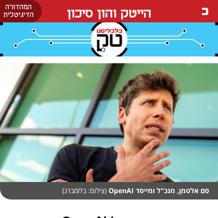
המהדורה
הייטק והון סיכון
הדיגיטלית
סם אלטמן, מנכ"ל ומייסד OpenAI
(צילום: בלומברג)