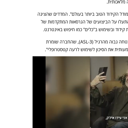
מלאכותית. 
החברה תיארה את המודל החדש שלה כ"מודל הקידוד הטוב ביותר בעולם". המדדים שהציגה 
החברה מראים שהביצועים של אופוס 4 התעלו על הביצועים של הגרסאות המתקדמות של 
יצוין כי המודל החדש שוחרר תחת תקן אבטחה גבוה מהרגיל (ASL-3), שהחברה שומרת 
עותית את הסיכון לשימוש לרעה קטסטרופלי".