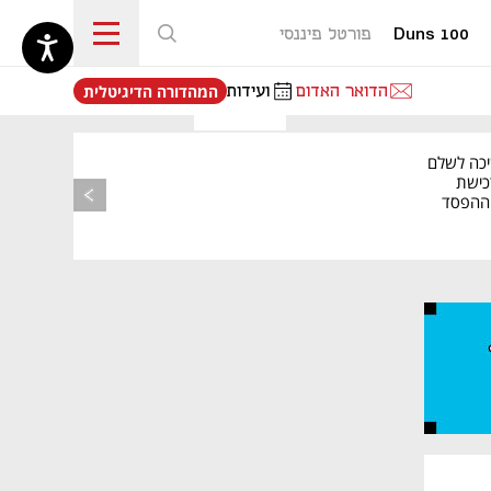
Duns 100
פורטל פיננסי
נפתח בכרטיסייה חדשה
הדואר האדום
ועידות
המהדורה הדיגיטלית
יכה לשלם
כישת
BASE: ההפסד
הרבעוני זינק ל-76