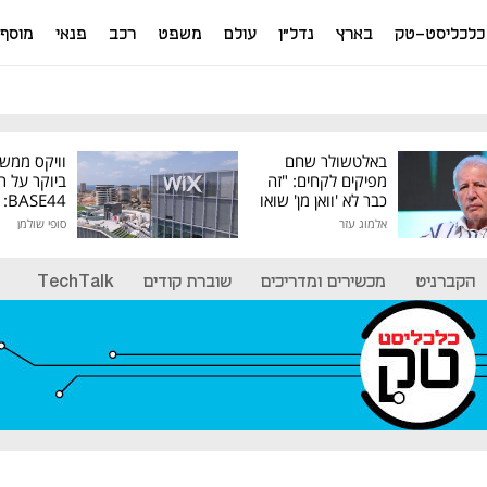
כלכליסט-טק
בארץ
נדל"ן
עולם
משפט
רכב
פנאי
מוסף
באלטשולר שחם
וויקס ממש
מפיקים לקחים: "זה
ביוקר על ר
כבר לא 'וואן מן' שואו
44
של גילעד"
אלמוג עזר
סופי שולמן
מיליון דולר
הקברניט
מכשירים ומדריכים
שוברת קודים
TechTalk