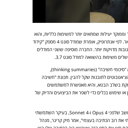
Claude Sonnet 4 הוא מודל חסכוני יותר וממוקד יעילות שמתאים יותר למשימות כלליות, והוא 
מחליף את מודל סונט 3.7 שהושק בפברואר. לפי אנתרופיק, אומרת שמודל סונט 4 מספק "קידוד 
והיגיון (reasoning) מעולים", תוך מתן תגובות מדויקות יותר. החברה מוסיפה ששני המודלים 
פיצ'ר חדש שהוצג עבור שני המודלים הא "סיכומי חשיבה" (thinking summaries), 
המתמצת את תהליך ה-reasoning של הצ'אטבוטים לתובנות שקל להבין. תכונת "חשיבה 
מורחבת" (extended thinking) גם מושקת בשלב הבטא, והיא מאפשרת למשתמשים 
להעביר את המודלים בין מצבים של היגיון או שימוש בכלים כדי לשפר את הביצועים והדיוק של 
"אני עושה הרבה כתיבה עם קלוד, ואני חושב שלפני Opus 4 ו-Sonnet 4, בעיקר השתמשתי 
במודלים כשותף מחשבה, אבל עדיין עשיתי את רוב הכתיבה בעצמי", אמר מיק קריגר, מנהל 
המוצרים הראשי של אנתרופיק, בריאיון. "הם חצו את הסף הזה שעכשיו רוב הכתיבה שלי היא 