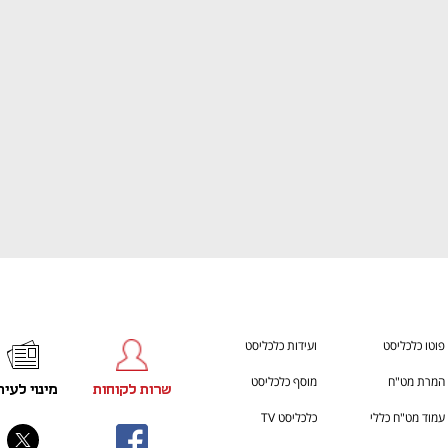
h – the gateway to Tech
You're NXT
פוטו כלכליסט
ועידות כלכליסט
המרת מט"ח
מוסף כלכליסט
שרות לקוחות
מינוי לעית
עמוד מט"ח כללי
כלכליסט TV