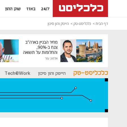
24/7
באזז
שוק ההון
דף הבית
כלכליסט-טק
הייטק והון סיכון
מחיר הבניין בארה"ב
צנח ב-90%,
והחלומות על תשואה
גבוהה התנפצו
אלמוג עזר
כלכליסט-טק
הייטק והון סיכון
Tech@Work