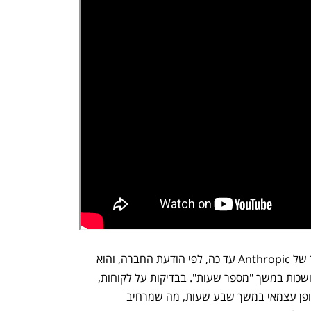
Claude Opus 4 הוא המודל החזק ביותר של Anthropic עד כה, לפי הודעת החברה, והוא 
מסוגל לעבוד באופן רציף על משימות ממושכות במשך "מספר שעות". בבדיקות על לקוחות, 
אנתרופיק דיווחה שמודל אופוס 4 פעל באופן עצמאי במשך שבע שעות, מה שמרחיב 