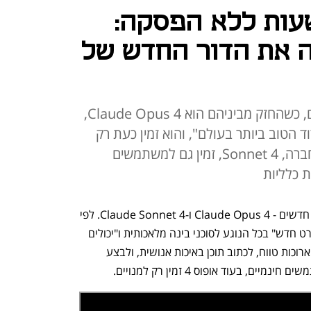
ל שעובד 7 שעות ללא הפסקה:
 את הדור החדש של
החברה השיקה שני מודלים חדשים, כשהחזק מביניהם הוא Claude Opus 4,
 הטוב ביותר בעולם", והוא זמין כעת רק
למנויים. המודל השני שהשיקה החברה, Sonnet 4, זמין גם למשתמשים
ת כלליות
אנתרופיק השיקה הערב (ה') שני מודלים חדשים - Claude Opus 4 ו-Claude Sonnet 4. לפי 
הודעת החברה, המודלים מגדירים "סטנדרט חדש" בכל הנוגע לסוכני בינה מלאכותית ו"יכולים 
לנתח אלפי מקורות מידע, לבצע משימות ארוכות טווח, לכתוב תוכן באיכות אנושית, ולבצע 