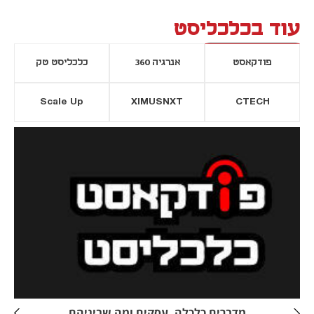
עוד בכלכליסט
פודקאסט
אנרגיה 360
כלכליסט טק
Scale Up
XIMUSNXT
CTECH
יסייה חדשה
נפתח בכרטיסייה חדשה
מדברים כלכלה, עסקים ומה שביניהם