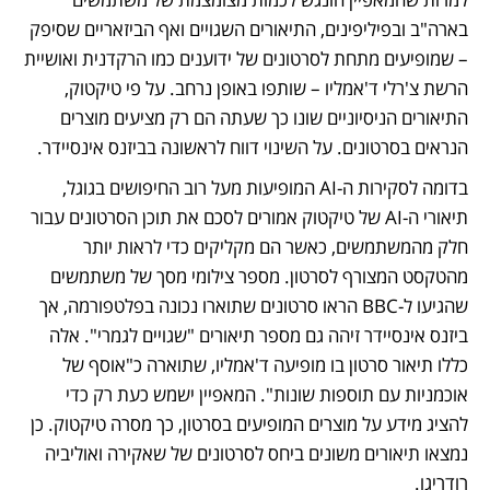
בארה"ב ובפיליפינים, התיאורים השגויים ואף הביזאריים שסיפק 
– שמופיעים מתחת לסרטונים של ידוענים כמו הרקדנית ואושיית 
הרשת צ'רלי ד'אמליו – שותפו באופן נרחב. על פי טיקטוק, 
התיאורים הניסיוניים שונו כך שעתה הם רק מציעים מוצרים 
הנראים בסרטונים. על השינוי דווח לראשונה בביזנס אינסיידר. 
בדומה לסקירות ה-AI המופיעות מעל רוב החיפושים בגוגל, 
תיאורי ה-AI של טיקטוק אמורים לסכם את תוכן הסרטונים עבור 
חלק מהמשתמשים, כאשר הם מקליקים כדי לראות יותר 
מהטקסט המצורף לסרטון. מספר צילומי מסך של משתמשים 
שהגיעו ל-BBC הראו סרטונים שתוארו נכונה בפלטפורמה, אך 
ביזנס אינסיידר זיהה גם מספר תיאורים "שגויים לגמרי". אלה 
כללו תיאור סרטון בו מופיעה ד'אמליו, שתוארה כ"אוסף של 
אוכמניות עם תוספות שונות". המאפיין ישמש כעת רק כדי 
להציג מידע על מוצרים המופיעים בסרטון, כך מסרה טיקטוק. כן 
נמצאו תיאורים משונים ביחס לסרטונים של שאקירה ואוליביה 
רודריגו.