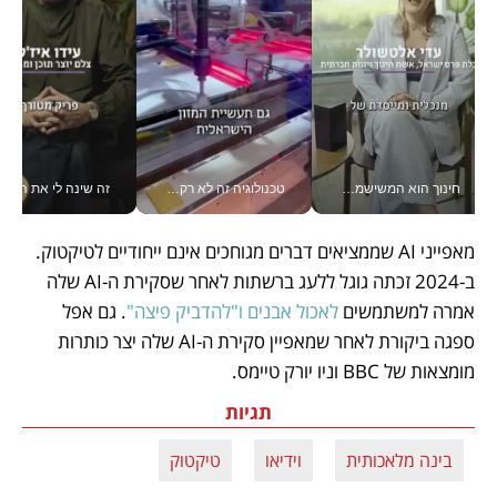
חינוך הוא המשישמה של החיים שלי - V
טכנולוגיה זה לא רק בהייטק: גם תעשיית המזון הישראלית מאמצת כלי AI, אוטומציה וניתוח דאטה בזמן אמת
זה שינה לי את החיים: 
מאפייני AI שממציאים דברים מגוחכים אינם ייחודיים לטיקטוק. 
ב-2024 זכתה גוגל ללעג ברשתות לאחר שסקירת ה-AI שלה 
אמרה למשתמשים 
לאכול אבנים ו"להדביק פיצה"
. גם אפל 
ספגה ביקורת לאחר שמאפיין סקירת ה-AI שלה יצר כותרות 
מומצאות של BBC וניו יורק טיימס. 
תגיות
בינה מלאכותית
וידיאו
טיקטוק