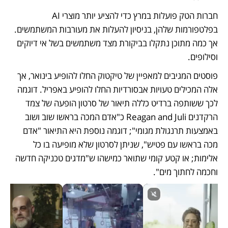
חברות הטק פועלות במרץ כדי להציע יותר מוצרי AI 
בפלטפורמות שלהן, בניסיון להעלות את מעורבות המשתמשים. 
אך כמה מתוכן נתקלו בביקורת מצד משתמשים בשל אי דיוקים 
וסילופים. 
פוסטים המגיבים למאפיין של טיקטוק החלו להופיע בינואר, אך 
אלה המכילים טעויות אבסורדיות החלו להופיע באפריל. דוגמה 
לכך ששותפה ברדיט כללה תיאור של סרטון הופעה של צמד 
הרקדנים Reagan and Juli כ"אדם המכה בראשו שוב ושוב 
באמצעות תרנגולת מגומי"; דוגמה נוספת היא התיאור "אדם 
מכה בראשו עם פטיש", שניתן לסרטון שלא מופיעה בו כל 
אלימות; או קטע קומי שתואר כמישהו ש"מדגים טכניקה חדשה 
וחכמה לחתוך מים".