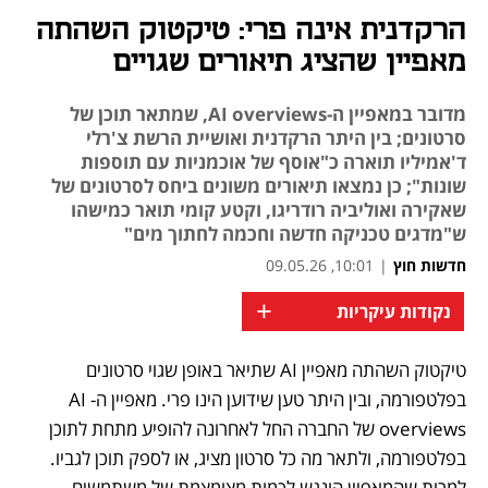
הרקדנית אינה פרי: טיקטוק השהתה
מאפיין שהציג תיאורים שגויים
מדובר במאפיין ה-AI overviews, שמתאר תוכן של
סרטונים; בין היתר הרקדנית ואושיית הרשת צ'רלי
ד'אמיליו תוארה כ"אוסף של אוכמניות עם תוספות
שונות"; כן נמצאו תיאורים משונים ביחס לסרטונים של
שאקירה ואוליביה רודריגו, וקטע קומי תואר כמישהו
ש"מדגים טכניקה חדשה וחכמה לחתוך מים"
חדשות חוץ
|
10:01, 09.05.26
+
נקודות עיקריות
טיקטוק השהתה מאפיין AI שתיאר באופן שגוי סרטונים 
נפתח בכרטיסייה חדשה
בפלטפורמה, ובין היתר טען שידוען הינו פרי. מאפיין ה-AI 
overviews של החברה החל לאחרונה להופיע מתחת לתוכן 
בפלטפורמה, ולתאר מה כל סרטון מציג, או לספק תוכן לגביו. 
למרות שהמאפיין הונגש לכמות מצומצמת של משתמשים 