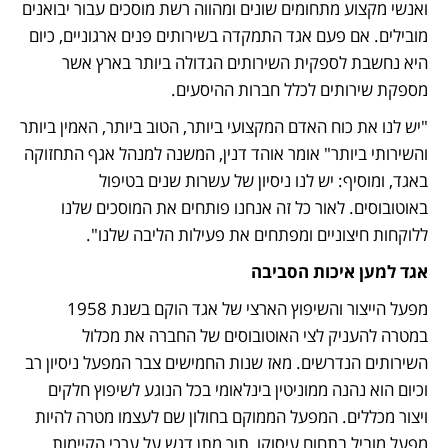
ואנשי מקצוע מתחומים שונים ומהווה רשת מוסכים עבור יבואנים 
מובילים. אם פעם אגד התמקדה בשירותים פנים ארגוניים, כיום 
היא נחשבת לספקית השירותים הגדולה ביותר בארץ אשר 
מספקת שירותים לכלל חברות ההיסעים. 
"יש לנו את כוח האדם המקצועי ביותר, הטוב ביותר, האמין ביותר 
והשירותי ביותר" אומר אוהד דנין, המשנה למנהל אגף התחזוקה 
באגד, ומוסיף: יש לנו ניסיון של עשרות שנים בטיפול 
באוטובוסים. לאור כל זה אנחנו פותחים את המוסכים שלנו 
ללוקחות חיצוניים ומפתחים את פעילות הליבה שלנו". 
אגד למען איכות הסביבה
מפעל הייצור והשיפוץ הארצי של אגד הוקם בשנת 1958 
במטרה להעניק לצי האוטובוסים של החברה את מכלול 
השירותים הנדרשים. מאז שנות החמישים צבר המפעל ניסיון רב 
וכיום הוא נהנה ממוניטין בינלאומי בכל הנוגע לשיפוץ חלקים 
ויצור מכללים. המפעל הממוקם בחולון שם לעצמו מטרה להיות 
מפעל מוביל בתחום עיסוקו, תוך מתן דגש על ערכי הקיימות 