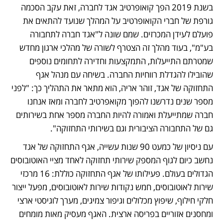
בשנת 2019 הפך קואופרטיב אגד לחברה, זאת עקב הסכמה 
גורפת של חברי הקואופרטיב על המהלך שנועד להתאים את 
פועלם לעידן המכרזים. שמם שונה ל"אגד חברה לתחבורה 
בע"מ", בעוד מהלך זה הצטרף לשורה של מהלכי ארגון מחדש 
שמטרתם התייעלות, התמקצעות וחדירה לתחומים נוספים 
שהובילו להגדלת רווחיות החברה. בשיחה עם מנהל אגף 
התחזוקה של אגד, זוהר אריה, הוא מתאר את התהליך כך: "לפני 
מספר שנים נדרשנו להפוך מקואפרטיב לחברה ומאז אנחנו 
חברה שמתייעלת ואמורה להיות החברה מספר אחת בשירותים 
גם של התחבורה הציבורית וגם בשירותי התחזוקה". 
עם ניסיון של כמעט 90 שנות עשייה, אגף התחזוקה של אגד 
נחשב כיום לגוף המספק שירותי תחזוקה לאחד מציי האוטובוסים 
הגדולים בעולם. פעילותו של אגף התחזוקה כוללת: 16 מרכזי 
שירות לאוטובוסים, חמש נקודות שירות לאוטובוסים, מפעל ייצור 
חלקי חילוף, שיפוץ מכלולים וגיפור צמיגים, מערך לוגיסטי ארצי 
ומחסנים אזוריים בפריסה ארצית. האגף מעסיק מאות מומחים 