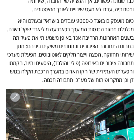
כבר שמונה עשורים, אך העשייה של החברה, שירותיה 
ומטרותיה, עברו לא מעט שינויים לאורך ההיסטוריה.  
כיום מועסקים באגד כ-9000 עובדים בישראל ובעולם והיא 
מגלגלת מחזור הכנסות המוערך בכארבעה מיליארד שקל בשנה. 
בשנים האחרונות הרחיבה אגד באופן משמעותי את פעילותה 
בתחום התחבורה הציבורית ובתחומים משיקים ביניהם: מתן 
שירותי תחזוקה, הפצה וייצור חלקים לאוטובוסים, הפעלת מערכי 
תחבורה ציבוריים באירופה (פולין והולנד), היסעים ותיור, הקמתו 
והפעלתו העתידית של הקו האדום במערך הרכבת הקלה בגוש 
דן וכן מחקר ופיתוח של מערכי תחבורה חכמה.