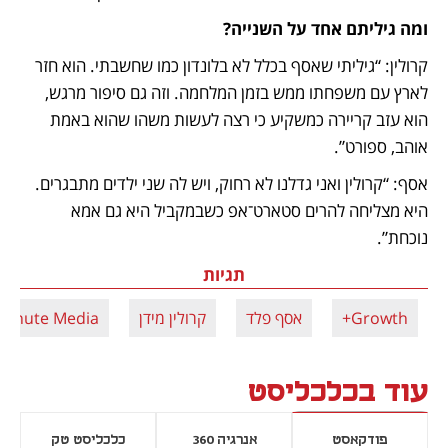
ומה גיליתם אחד על השנייה?
קרולין: “גיליתי שאסף בכלל לא בלונדון כמו שחשבתי. הוא חזר 
לארץ עם משפחתו ממש בזמן המלחמה. וזה גם סיפור מרגש, 
הוא עזב קריירה כמשקיע כי רצה לעשות משהו שהוא באמת 
אוהב, ספורט”.
אסף: “קרולין ואני גדלנו לא רחוק, ויש לה שני ילדים מתבגרים. 
היא מצליחה להרים סטארט־אפ כשבמקביל היא גם אמא 
נוכחת”.
תגיות
Growth+
אסף פלד
קרולין מידן
Minute Media
עוד בכלכליסט
פודקאסט
אנרגיה 360
כלכליסט טק