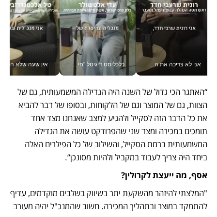
אני לא צריכה את המשרד: רונית שרעבי-חדד מנהלת ארגון של 30000 עובדים מכל מקום_v
כלכליסט דיגיטל "חינוך הוא המשימה של החיים שלי"_v
אין שעה שלא התעסקתי במשבר - טל אלכסנדרוביץ’ שגב מנהלת משברים
“האתגר הכי גדול של השנה היה הגדילה המשמעותית, גם של 
הצוות, גם של המוצר וגם של הלקוחות, ובסופו של דבר להביא 
את כל הדבר הזה לסקייל ולהגיע למצב שאנחנו מצד אחד 
תומכים במכירה ומצד שני שהפרודקט עושה את הגדילה 
המשמעותית ברמת הסקייל, והשילוב של כל הפילרים האלה 
ביחד היה צריך לעבוד במקביל ולהיות מסונכן”. 
אסף, מה ייעצת לקרולין?
"המלצתי להיזהר מהשקעת יתר בשיווק בשלבים מוקדמים, עדיף 
להתמקד במוצר ובתהליך המכירה. חשוב שהמנכ"ל יהיה מעורב 