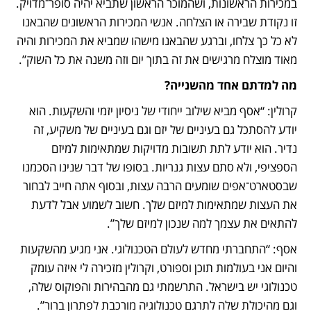
במכירות הראשונות, ושהמוכר הראשון שתביא יהיה סופר־מדויק. 
זו נקודת שבירה או הצלחה. אנשי המכירות הראשונים שהבאנו 
לא כל כך צלחו, וברגע שהבאנו מישהו שמביא את המכירות והיה 
מאוד מוצלח מרגישים את זה בתוך יום וזה משנה את כל השוק”.
מה למדתם אחד מהשנייה?
קרולין: “אסף מביא שילוב ייחודי של ניסיון יזמי והשקעות. הוא 
יודע להסתכל גם בעיניים של יזם וגם בעיניים של משקיע, זה 
נדיר. הוא יודע לתת תשובות מדויקות שמתאימות למיזם 
הספציפי, ולא סתם עצות גנריות. בסופו של דבר שנינו הסכמנו 
שבסטארט־אפים שומעים הרבה עצות, ובסוף אתה חייב לבחור 
את העצות שמתאימות למיזם שלך. חשוב לשמוע אבל לדעת 
להתאים את עצמך למה שנכון למיזם שלך”. 
אסף: “התחברתי מחדש לעולם הטכנולוגי. אני מגיע מהשקעות 
והיום אני בעולמות תוכן וספורט, וקרולין מזכירה לי איזה עומק 
טכנולוגי יש בישראל. התרשמתי גם מהבהירות והפוקוס שלה, 
וגם מהיכולת שלה לתרגם טכנולוגיה מורכבת לפתרון ברור”.