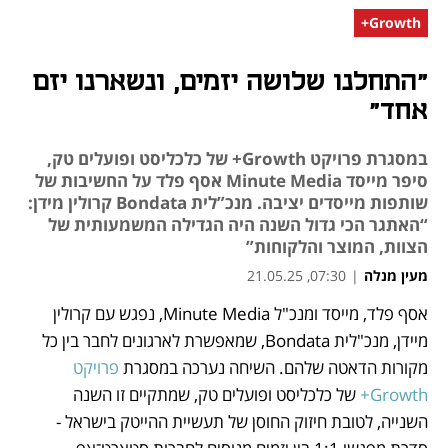
Growth+
"התחלנו שלושה יזמים, ונשארנו יזם
אחד"
במסגרת פרויקט Growth+ של כלכליסט ופועלים טק,
סיפר מייסד Minute Media אסף פלד על החשיבות של
שותפות מייסדים יציבה. מנכ”לית Bondata קרולין מידן:
“האתגר הכי גדול השנה היה הגדילה המשמעותית של
הצוות, המוצר והלקוחות”
מעין מנלה
|
07:30, 21.05.25
אסף פלד, מייסד ומנכ"ל Minute Media, נפגש עם קרולין 
נפתח בכרטיסייה חדשה
מיידן, מנכ"לית Bondata, שמאפשרת לארגונים לחבר בין כל 
מקורות הדאטה שלהם. השיחה נערכה במסגרת 
פרויקט 
Growth+
 של כלכליסט ופועלים טק, שמתקיים זו השנה 
השנייה, לטובת חיזוק החוסן של תעשיית ההייטק בישראל - 