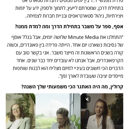
סדרת מפגשי 1:1 בין יזמים מנוסים לחברות סטארט־אפ 
בתחילת דרכן, שמטרתם לייעץ, לתמוך ולספק ידע על יזמות 
ויצירתיות, ניהול סטארט־אפים ובניית חברות לצמיחה. 
אסף, ספר על משבר בתחילת הדרך ומה למדת ממנו?
“התחלנו את Minute Media שלושה יזמים, אבל בגלל אוסף 
של נסיבות נשארנו יזם אחד. הייתה פרידה בין פאונדרים, וכשזה 
קורה בשנים הראשונות זה מייצר משבר. אני בקשר טוב עם 
הקו־פאונדרים, אבל אנחנו לא עובדים יחד כבר שנים. אחד 
הדברים הכי חשובים בעיניי למיזם מצליח הוא לבנות שותפות 
מייסדים יציבה שעובדת לאורך זמן”. 
קרולין, מה היה האתגר הכי משמעותי שלך השנה?