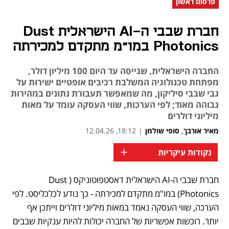
פרסום ראשון
חברת שבבי ה-AI הישראלית Dust
Photonics במו"מ מתקדם למכירתה
החברה הישראלית, שגייסה עד היום 100 מיליון דולר,
מפתחת טכנולוגיה המשלבת רכיבים אופטיים ישירות על
גבי שבבי סיליקון, מה שמאפשר תעבורת נתונים במהירות
גבוהה מאוד; לפי הערכות, שווי העסקה עומד על מאות
מיליוני דולרים
מאיר אורבך
,
סופי שולמן
|
18:12, 12.04.26
+
נקודות עיקריות
חברת שבבי ה-AI הישראלית דאסטפוטוניקס (Dust 
נפתח בכרטיסייה חדשה
נפתח בכרטיסייה חדשה
Photonics) במו"מ מתקדם למכירתה - כך נודע לכלכליסט. לפי 
הערכה, שווי העסקה נאמד במאות מיליוני דולרים וייתכן אף 
יותר. רוכשות אפשריות של החברה יכולות להיות ענקיות שבבים 