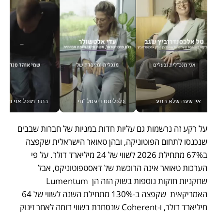
אין שעה שלא התעסקתי במשבר - טל אלכסנדרוביץ’ שגב מנהלת משברים תקשורתיים מכל מקום עם ה- Galaxy Z Fold8 Ultra שלה_v
כלכליסט דיגיטל "חינוך הוא המשימה של החיים שלי"_v
בתור מנכל אני מקבל מאות הח
על רקע זה נרשמות גם עליות חדות במניות של חברות שבבים 
שנכנסו לתחום הפוטוניקה, ובהן טאואר הישראלית שקפצה 
ב67% מתחילת 2026 לשווי של 24 מיליארד דולר. על פי 
הערכות טאואר אינה הרוכשת של דאסטפוטוניקס, אבל 
שחקניות חזקות נוספות בשוק הזה הן  Lumentum 
האמריקאית  שקפצה ב-130% מתחילת השנה לשווי של 64 
מיליארד דולר, ו-Coherent שנסחרת בשווי דומה לאחר זינוק 