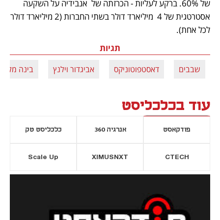
של 60%. ברקע לעליות - הכרזתה של  אנבידיה על השקעה 
אסטרטגית של 4  מיליארד דולר בשתי החברות (2 מיליארד דולר 
לכל אחת).
תגיות
שבבים
דאסטפוטוניקס
אביגדור וילנץ
בינה מלאכו
עוד בכלכליסט
פודקאסט
אנרגיה 360
כלכליסט טק
Scale Up
XIMUSNXT
CTECH
יסייה חדשה
נפתח בכרטיסייה חדשה