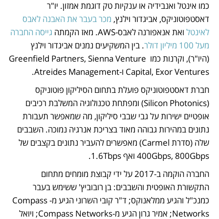
כמו אינטל ואנבידיה או ענקיות טק דוגמת אמזון. יו"ר 
דאסטפוטוניקס, אביגדור וילנץ, 
מכר בעבר את האבנה לאבס 
לאינטל
 ואת אנאפורנה לאבס-AWS. מאז הקמתה 
גייסה החברה 
מעל 100 מיליון דולר
. בין המשקיעים נמנים אביגדור וילנץ 
(היו"ר), וקרנות כמו Greenfield Partners, Sienna Venture 
Capital, Exor Ventures ו-Atreides Management.
חברת דאסטפוטוניקס פועלת בתחום הסיליקון פוטוניקס 
(Silicon Photonics) ומפתחת טכנולוגיה המשלבת רכיבים 
אופטיים ישירות על גבי שבבי סיליקון, מה שמאפשר תעבורת 
נתונים במהירות גבוהה מאוד בצריכת אנרגיה נמוכה. השבבים 
שלה (סדרת Carmel) מאפשרים להעביר נתונים בקצבים של 
400Gbps, 800Gbps ואף 1.6Tbps.
החברה הוקמה ב-2017 על ידי קבוצת מומחים מתחום 
התקשורת האופטית והשבבים: בן רובוביץ' ששימש בעבר 
כמנכ"ל והגיע ממלאנוקס; ד"ר קובי השרוני הגיע מ-Compass 
Networks; אמיר גרון הגיע מ-Compass Networks; ויואל 