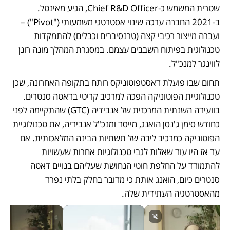
שטרית המשמש כ-Chief R&D Officer, הגיע מאינטל. 
ב-2021 החברה ערכה שינוי אסטרטגי משמעותי ("Pivot") – 
ועברה מייצור רכיבי קצה (טרנסיברים וכבלים) להתמקדות 
טכנולוגית בפיתוח השבבים עצמם. במסגרת המהלך מונה רונן 
לווינגר למנכ"ל.
תחום שבו פועלת דאסטפוטוניקס רותח בתקופה האחרונה, שכן 
טכנולוגיית הפוטוניקה הפכה למרכיב קריטי בדאטה סנטרים. 
בוועידה השנתית המרכזית של אנבידיה (GTC) שהתקיימה לפני 
כחודש סימן ג'נסן הואנג, מייסד ומנכ"ל אנבידיה, את טכנולוגיית 
הפוטוניקה כמרכיב ליבה של תשתיות הבינה המלאכותית. אם 
עד אז היו עוד שאלות לגבי טכנולוגיות אחרות שעשויות 
להתמודד על החלפת חוטי הנחושת שעליהם בנויים דאטה 
סנטרים כיום, הואנג אותת כי מדובר בחלק בלתי נפרד 
מהאסטרטגיה העתידית שלה.