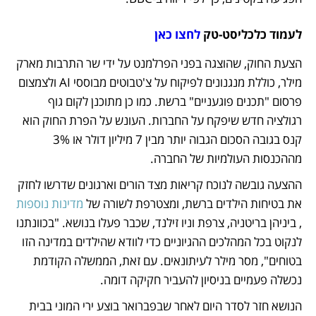
לעמוד כלכליסט-טק 
לחצו כאן
הצעת החוק, שהוצגה בפני הפרלמנט על ידי שר התרבות מארק 
מילר, כוללת מנגנונים לפיקוח על צ'טבוטים מבוססי AI ולצמצום 
פרסום "תכנים פוגעניים" ברשת. כמו כן מתוכנן לקום גוף 
רגולציה חדש שיפקח על החברות. העונש על הפרת החוק הוא 
קנס בגובה הסכום הגבוה יותר מבין 7 מיליון דולר או 3% 
מההכנסות העולמיות של החברה. 
ההצעה גובשה לנוכח קריאות מצד הורים וארגונים שדרשו לחזק 
את בטיחות הילדים ברשת, ומצטרפת לשורה של 
מדינות נוספות
, ביניהן בריטניה, צרפת וניו זילנד, שכבר פעלו בנושא. "בכוונתנו 
לנקוט בכל המהלכים ההגיוניים כדי לוודא שהילדים במדינה הזו 
בטוחים", מסר מילר לעיתונאים. עם זאת, הממשלה הקודמת 
נכשלה פעמיים בניסיון להעביר חקיקה דומה. 
הנושא חזר לסדר היום לאחר שבפברואר בוצע ירי המוני בבית 