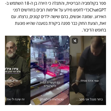
ספר בקולומביה הבריטית, והתגלה כי היורה בן ה-18 השתמש ב- 
ChatGPTכדי לחפש מידע על אלימות רובים בחודשים לפני 
האירוע. שמונה אנשים, בהם שישה ילדים קטנים, נרצחו. עם 
זאת, הצעת החוק כבר ספגה ביקורת בטענה שהיא פוגעת 
בחופש הדיבור. 
בתור מנכל אני מקבל מאות החלטות ביום, וה- Galaxy Z Fold8 Ultra עוזר לי לחתוך אותן מהר יותר_v
טכנולוגיה זה לא רק בהייטק: גם תעשיית המזון הישראלית מאמצת כלי AI, אוטומציה וניתוח דאטה בזמן אמת
זה שינה לי את החיים: 