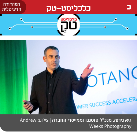
המהדורה
כלכליסט-טק
הדיגיטלית
גיא נירפז, מנכ"ל טוטנגו וממייסדי החברה
| צילום: Andrew
Weeks Photography