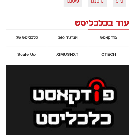
גיוס
טוטנגו
פיטנגו
עוד בכלכליסט
פודקאסט
אנרגיה 360
כלכליסט טק
Scale Up
XIMUSNXT
CTECH
יסייה חדשה
נפתח בכרטיסייה חדשה