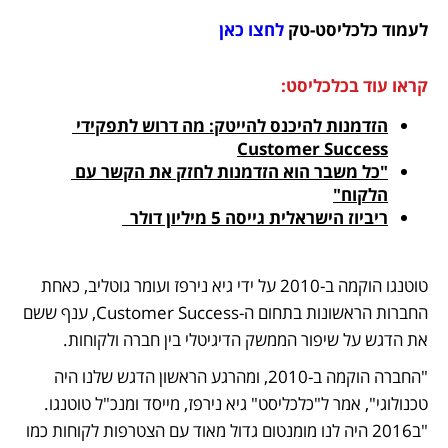
לעמוד כלכליסט-טק 
לחצו כאן
קראו עוד בכלכליסט:
הזדמנות להיכנס להייטק: מה דרוש לתפקידי 
Customer Success
"כל משבר הוא הזדמנות לחזק את הקשר עם 
הלקוח"
ריביוז הישראלית גייסה 5 מיליון דולר  
טוטנגו הוקמה ב-2010 על ידי גיא נירפז ועומר גוטליב, כאחת 
החברות הראשונות בתחום ה-Customer Success, ענף ששם 
את הדגש על שיפור הממשק הדיגיטלי בין חברה ולקוחות. 
"החברה הוקמה ב-2010, ומהרגע הראשון הדגש שלנו היה 
טכנולוגי", אמר ל"כלכליסט" גיא נירפז, מייסד ומנכ"ל טוטנגו.  
"ב2016 היה לנו מומנטום גדול מאוד עם הצטרפות לקוחות כמו 