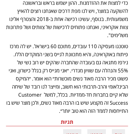
כדי למצות את ההזדמנות. ההון ישמש בראש ובראשונה 
להשקעה במוצר, ויש לנו מפת דרכים שאנחנו רוצים להאיץ 
משמעותית. בנוסף, עשינו רכישה אחת ב-2018 והצטרף אלינו 
צוות אוקראיני, ואנחנו פתוחים לרכישות של צוותים ושל פתרונות 
משלימים".
טוטנגו מעסיקה 110 עובדים, מתוכם 60 בישראל. יש לה מרכז 
פיתוח באוקראינה, והיא מתכוונת לגייס בשני המוקדים הללו. 
נירפז מתגאה גם בעובדה שהחברה שהקים יש רוב נשי של 
55% והנהלה עם שוויון מגדרי. ״אני מגייס רק בגלל כישרון, ואני 
פשוט מכיר הרבה מאוד נשים מוכשרות״ הוא אומר. ״המיקס 
הבינלאומי והרב-תרבותי הוא חשוב, ומייצר לנו רובד של שיחה 
שלא קיים בחברות חד-ממדיות. בכלל, למשל Customer 
Success זה מקצוע שיש בו הרבה מאוד נשים, ולכן מוצר שיש בו 
התייחסות לממד הזה הוא טוב יותר״.
תגיות