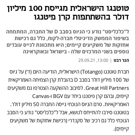
טוטנגו הישראלית מגייסת 100 מיליון
דולר בהשתתפות קרן פיטנגו
ל"כלכליסט" נודע כי הגיוס בסבב D של החברה, המתמחה
בשיפור הממשק הדיגיטלי חברה-לקוח, כלל גם רכישת
אחזקות של משקיעים קיימים; היא מתכוונת לגייס עובדים
נוספים בשני המרכזים שלה - בישראל ובאוקראינה
הגר רבט
|
13:00, 29.09.21
חברת טוטנגו (Totango) הישראלית, הודיעה היום (ד׳) על גיוס 
נפתח בכרטיסייה חדשה
נפתח בכרטיסייה חדשה
נפתח בכרטיסייה חדשה
של 100 מיליון דולר בסבב D בהובלת קרן הצמיחה האמריקאית 
Great Hill Partners. לסיבוב ההשקעה הצטרפו גם משקיעים 
קיימים, ובהם קרן פיטנגו ביחד עם BGV ו-Canvas 
האמריקאיות. טרם הגיוס הנוכחי גייסה החברה 50 מיליון דולר. 
בטוטנגו סירבו להתייחס לנושא, אבל ל"כלכליסט" נודע כי הסבב 
הנוכחי כלל גם רכיב של סקנדרי (רכישת אחזקות של משקיעים 
קיימים).