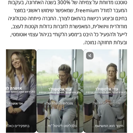
טוטנגו מדווחת על צמיחה של 300% בשנה האחרונה, בעקבות 
המעבר למודל freemium, שמאפשר שימוש ראשוני במוצר 
בחינם וביצוע רכישות בהתאם לצורך. החברה פיתחה טכנולוגיה 
מודולרית וויזואלית, המאפשרת לחברות גדולות וקטנות לעצב, 
לייעל ולהפעיל כל היבט ב״מסע הלקוח״ בניהול עצמי אוטומטי, 
ובעלות תחזוקה נמוכה. 
חינוך הוא המשישמה של החיים שלי - V
כלכליסט דיגיטל "חינוך הוא המשימה של החיים שלי"_v
בתפקידים כאלה אי אפשר לח