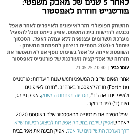
לאחר 5 שנים של מאבק משפטי:
פורטנייט חוזרת לאפסטור
המשחק הפופולרי חזר לאייפונים ולאייפדים לאחר שאפל
נכנעה לדרישות בית המשפט. אפיק גיימס תוכל להפעיל
מערכת תשלומים עצמאית ללא עמלה לאפל. הסכסוך
שהחל ב-2020 מסתיים בניצחון למפתחת המשחק -
השופטת איימה על אפל בשימוע נוסף אם לא תאפשר את
חזרתה של אפליקציה מעודכנת של פורטנייט לאפסטור
עומר כביר
|
10:40, 21.05.25
אחרי האיום של בית המשפט וחמש שנות היעדרות: פורטנייט 
נפתח בכרטיסייה חדשה
נפתח בכרטיסייה חדשה
נפתח בכרטיסייה חדשה
נפתח בכרטיסייה חדשה
נפתח בכרטיסייה חדשה
(Fortnite) חזרה לאפסטור בארה"ב. "חזרנו לאייפונים 
ולאייפדים בארה"ב", 
הכריזה מפתחת המשחק
, אפיק גיימס, 
היום (ד') לפנות בוקר.
 אפל הסירה את פורטנייט מהאפסטור שלה באוגוסט 2020, 
לאחר ש
אפיק שילבה במשחק אפשרות לביצוע רכישות שלא 
דרך מערכת התשלומים של אפל
. אפיק תבעה את אפל בבית 