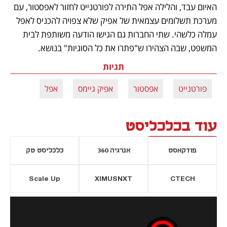
האיום עבד, והלילה אפל התירה לפורטנייט לחזור לאפסטור, עם 
מערכת תשלומים עצמאית של אפיק שלא צפויה להכניס לאפל 
עמלה כלשהי. שתי החברות גם הגישו הודעה משותפת לבית 
המשפט, שבה הצהירו ש"פתרו את כל הסוגיות" בנושא.
תגיות
פורטנייט
אפסטור
אפיק גיימס
אפל
עוד בכלכליסט
פודקאסט
אנרגיה 360
כלכליסט טק
Scale Up
XIMUSNXT
CTECH
יסייה חדשה
נפתח בכרטיסייה חדשה