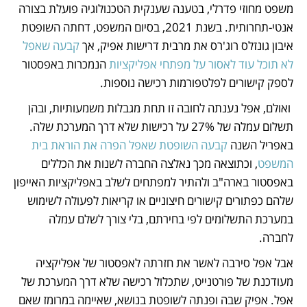
משפט מחוזי פדרלי, בטענה שענקית הטכנולוגיה פועלת בצורה 
אנטי-תחרותית. בשנת 2021, בסיום המשפט, דחתה השופטת 
איבון גונזלס רוג'רס את מרבית דרישות אפיק, אך 
קבעה שאפל 
לא תוכל עוד לאסור על מפתחי אפליקציות
 הנמכרות באפסטור 
לספק קישורים לפלטפורמות רכישה נוספות.
 ואולם, אפל נענתה לחובה זו תחת מגבלות משמעותיות, ובהן 
תשלום עמלה של 27% על רכישות שלא דרך המערכת שלה. 
באפריל השנה 
קבעה השופטת שאפל הפרה את הוראת בית 
המשפט
, וכתוצאה מכך נאלצה החברה לשנות את הכללים 
באפסטור בארה"ב ולהתיר למפתחים לשלב באפליקציות האייפון 
שלהם כפתורים קישורים חיצוניים או קריאות לפעולה לשימוש 
במערכת התשלומים לפי בחירתם, בלי צורך לשלם עמלה 
לחברה.
אבל אפל סירבה לאשר את חזרתה לאפסטור של אפליקציה 
מעודכנת של פורטנייט, שתכלול רכישה שלא דרך המערכת של 
אפל. אפיק שבה ופנתה לשופטת בנושא, שאיימה במרומז שאם 