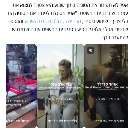
אפל לא תפתור את הסוגיה בתוך שבוע היא צפויה למצוא את 
עצמה שוב בבית המשפט. "אפל מסוגלת לפתור את הסוגיה הזו 
בלי צורך בשימוע נוסף", 
הבהירה גונזלס רוג'רס השבוע
 והוסיפה 
שבכירי אפל ייאלצו להופיע בפני בית המשפט אם היא תידרש 
להתערב בכך.
בתור מנכל אני מקבל מאות החלטות ביום, וה- Galaxy Z Fold8 Ultra עוזר לי לחתוך אותן מהר יותר_v
כלכליסט דיגיטל "חינוך הוא המשימה של החיים שלי"_v
טכנולוגיה זה לא רק בהייטק: גם תעשיי