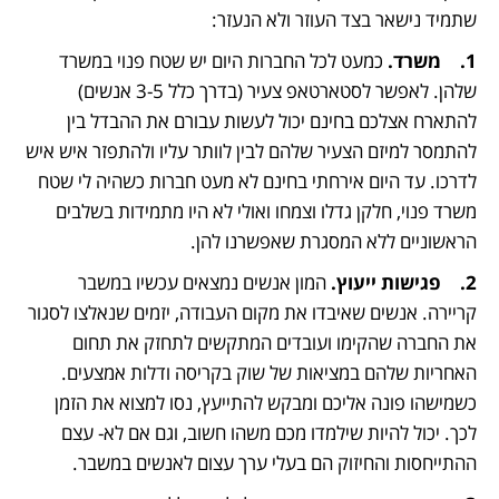
שתמיד נישאר בצד העוזר ולא הנעזר:
1.	משרד.
 כמעט לכל החברות היום יש שטח פנוי במשרד 
שלהן. לאפשר לסטארטאפ צעיר (בדרך כלל 3-5 אנשים) 
להתארח אצלכם בחינם יכול לעשות עבורם את ההבדל בין 
להתמסר למיזם הצעיר שלהם לבין לוותר עליו ולהתפזר איש איש 
לדרכו. עד היום אירחתי בחינם לא מעט חברות כשהיה לי שטח 
משרד פנוי, חלקן גדלו וצמחו ואולי לא היו מתמידות בשלבים 
הראשוניים ללא המסגרת שאפשרנו להן.
2.	פגישות ייעוץ.
 המון אנשים נמצאים עכשיו במשבר 
קריירה. אנשים שאיבדו את מקום העבודה, יזמים שנאלצו לסגור 
את החברה שהקימו ועובדים המתקשים לתחזק את תחום 
האחריות שלהם במציאות של שוק בקריסה ודלות אמצעים. 
כשמישהו פונה אליכם ומבקש להתייעץ, נסו למצוא את הזמן 
לכך. יכול להיות שילמדו מכם משהו חשוב, וגם אם לא- עצם 
ההתייחסות והחיזוק הם בעלי ערך עצום לאנשים במשבר.