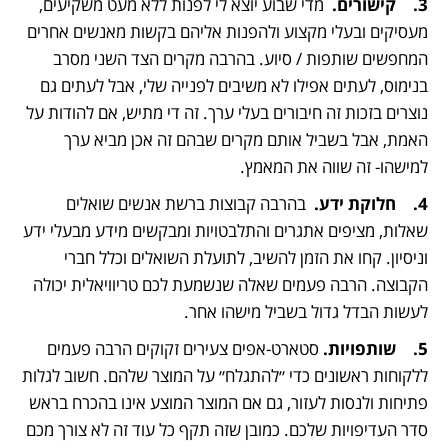
3.	קישורים.
  מדי שבוע יוצא לי לפנות ללא מעט משקיעים, 
מעסיקים ובעלי מקצוע ולהפנות אליהם בקשות מאנשים אחרים 
המחפשים שותפות / סיוע. בהרבה מקרים הצד השני מסרב 
בנימוס, לעתים אפילו לא משיבים לפנייה שלי, אבל לעתים גם 
נוצרים בזכות זה חיבורים בעלי ערך. זה די מתיש, אם להודות על 
האמת, אבל בשביל אותם מקרים שבהם זה אכן מביא ערך 
למישהו- זה שווה את המאמץ.
4.	חלוקת ידע. 
 בהרבה קבוצות ברשת אנשים שואלים 
שאלות, מציפים אתגרים והתלבטויות ומבקשים מידע מבעלי ידע 
וניסיון. קחו את הזמן להשיב, לתועלת השואלים וכלל חברי 
הקבוצה. הרבה פעמים שאלה שנשמעת לכם טריוויאלית יכולה 
לעשות הבדל גדול בשביל מישהו אחר. 
5.	שותפויות. 
סטארט-אפים צעירים זקוקים הרבה פעמים 
ללקוחות ראשונים כדי ״להתגלח״ על המוצר שלהם. חשוב לגלות 
פתיחות ולנסות לעזור, גם אם המוצר המוצע אינו בהכרח בראש 
סדר העדיפויות שלכם. כמובן שזה תקף כל עוד זה לא צורך מכם 