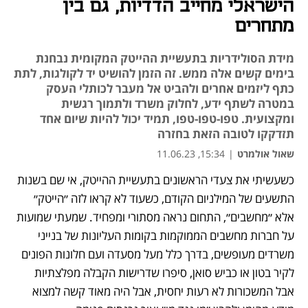
הישראלי מחייב הדדיות, גם בין
מתחרים
מידת הסולידריות בתעשיית ההייטק המקומית נבחנת
בימים קשים אלה ממש. זה הזמן להושיט יד לקולגות, לתת
כתף ליזמים אחרים ולהביט אל מעבר לכותלי העסק
במטרה לשתף ידע, לחלוק משרד ולתמוך רגשית
ומקצועית. טפו-טפו-טפו, תמיד יכול להיות שיום אחד
תזדקקו לטובה הזאת בחזרה
שאול אולמרט
|
15:34, 11.06.23
כשעשיתי את צעדי הראשונים בתעשיית ההייטק, אי שם בשנות 
נפתח בכרטיסייה חדשה
התשעים של המילניום הקודם, כשעוד לא קראו לזה ״הייטק״ 
אלא ״מחשבים״, התחום נראה מסתורי ומפחיד. שמעתי שמועות 
על חברות מחשבים הממוקמות בקומות העליונות של בנייני 
משרדים מעופשים, בדרך כלל מעל מסעדה ועם חלונות הפונים 
לקיר בטון או כביש סואן, סיפרו שדרישות הקבלה מפלצתיות 
אבל המשכורות לא רעות יחסית, אבל היה מאוד קשה למצוא 