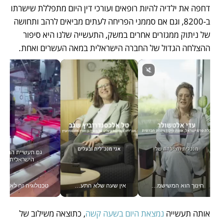
דחפה את ילדיה להיות רופאים ועורכי דין היום מתפללת שישרתו 
ב-8200, וגם אם סממני הפריחה לעתים מביאים לרהב ותחושה 
של ניתוק ממגזרים אחרים במשק, התעשייה שלנו היא סיפור 
ההצלחה הגדול של החברה הישראלית במאה העשרים ואחת.
חינוך הוא המשישמה של החיים שלי - V
אין שעה שלא התעסקתי במשבר - טל אלכסנדרוביץ’ שגב מנהלת משברים תקשורתיים מכל מקום עם ה- Galaxy Z Fold8 Ultra שלה_v
טכנולוגיה זה לא רק בהייטק: גם תעשיי
אותה תעשייה 
נמצאת היום בשעה קשה
, כתוצאה משילוב של 