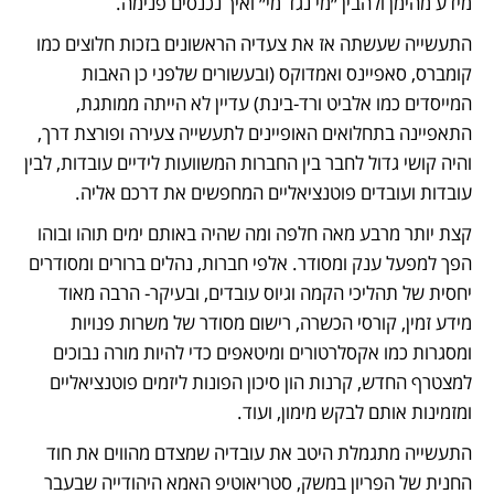
מידע מהימן ולהבין ״מי נגד מי״ ואיך נכנסים פנימה. 
התעשייה שעשתה אז את צעדיה הראשונים בזכות חלוצים כמו 
קומברס, סאפיינס ואמדוקס (ובעשורים שלפני כן האבות 
המייסדים כמו אלביט ורד-בינת) עדיין לא הייתה ממותגת, 
התאפיינה בתחלואים האופיינים לתעשייה צעירה ופורצת דרך, 
והיה קושי גדול לחבר בין החברות המשוועות לידיים עובדות, לבין 
עובדות ועובדים פוטנציאליים המחפשים את דרכם אליה. 
קצת יותר מרבע מאה חלפה ומה שהיה באותם ימים תוהו ובוהו 
הפך למפעל ענק ומסודר. אלפי חברות, נהלים ברורים ומסודרים 
יחסית של תהליכי הקמה וגיוס עובדים, ובעיקר- הרבה מאוד 
מידע זמין, קורסי הכשרה, רישום מסודר של משרות פנויות 
ומסגרות כמו אקסלרטורים ומיטאפים כדי להיות מורה נבוכים 
למצטרף החדש, קרנות הון סיכון הפונות ליזמים פוטנציאליים 
ומזמינות אותם לבקש מימון, ועוד. 
התעשייה מתגמלת היטב את עובדיה שמצדם מהווים את חוד 
החנית של הפריון במשק, סטריאוטיפ האמא היהודייה שבעבר 