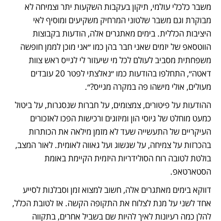
משבר כלכלי עולמי, תיקון בעקבות השקעות יתר וצמיחה לא 
מבוקרת וגם משבר שלטוני המרחיק משקיעים ומוסיף לאי 
היציבות הכללית. בימים מאתגרים אלה, הודעות בקבוצות 
הווטסאפ של יזמים שאני חבר בהן כמו ״אני מוכן לממן חופשה 
משפחתית מסביב לעולם לכל מי שיעזור לי לגייס ראש צוות 
דאטה״, התחלפו בהודעות כמו ״נאלצתי לפטר 20 עובדים 
מעולים, אולי מישהו פה במקרה מגייס?״. 
ההודעות על פיטורים, צמצומים, על חברות שנסגרות, על ביטול 
כמעט מוחלט של גיוסי הון ומיזוגים ורכישות הפכו לאזכורים 
העיקריים של התעשייה שעד לא מזמן מילאה את הכותרות 
בהכרזות על צמיחה, על שגשוג ועל גאווה לאומית. לאור המצב, 
בולטת לטובה רוח הסולידריות היזמית הקיימת באומת 
הסטארטאפ. 
דווקא בימים מאתגרים אלה, חשוב למצוא זמן וסבלנות לסייע 
אחד לשני על מנת לצלוח את התקופה הקשה. אז לטובת הכלל, 
להלן כמה רעיונות לאיך להיות שם בשביל אחרים, בתקווה 