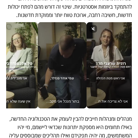
להתמקד ביוזמות אסטרטגיות. שינוי זה דורש מהם לפתח יכולות 
חדשות, חשיבה רחבה, ארוכת טווח יותר וממוקדת חדשנות.   
אני לא צריכה את המשרד: רונית שרעבי-חדד מנהלת ארגון של 30000 עובדים מכל מקום_v
בתור מנכל אני מקבל מאות החלטות ביום, וה- Galaxy Z Fold8 Ultra עוזר לי לחתוך אותן מהר יותר_v
אין שעה שלא התעסקתי במשבר - טל אלכסנדרוביץ’ שגב מנהלת משברים
מנהלים ומנהלות חייבים להבין לעומק את הטכנולוגיה החדשה, 
באילו תחומים היא מספקת יתרונות שכדאי ליישמם, מי יהיו 
המשתמשים, מה יהיה תפקידם ואילו תהליכים שמבוססים עליה 