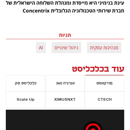
עינת בנימיני היא מייסדת ומנהלת השלוחה הישראלית של 
חברת שירותי הטכנולוגיה הגלובלית Concentrix
תגיות
מנהיגות עסקית
ניהול שינויים
AI
עוד בכלכליסט
פודקאסט
אנרגיה 360
כלכליסט טק
Scale Up
XIMUSNXT
CTECH
יסייה חדשה
נפתח בכרטיסייה חדשה