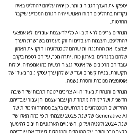
יספקו את הערך הגבוה ביותר. כן יהיה עליהם להחליט באילו 
נקודות בתהליכים המוח האנושי יהיה הגורם המכריע שיקבל 
החלטות. 
מנהלים צריכים לראות ב-AI כלי להעצמת עובדים ולא אמצעי 
להחליפם. העצמת העובדים וחיזוק מעמדם בשרשרת הערך 
יצמצמו את ההתנגדויות שלהם לטכנולוגיה ויחזקו את האמון 
שלהם במנהלים ובארגון כולו. יתרה מכך, עליהם לטפח בקרב 
עובדיהם מרכיבים של אינטליגנציה רגשית כמו אמפתיה, יכולות 
תקשורת, בניית קשרים ועוד שיש להן ערך עסקי גובר בעידן של 
אוטומציה מנוכרת וחסרת נשמה. 
מנהלים ומנהלות בעידן ה-AI צריכים לטפח תרבות של חשיבה 
חדשנית ושל למידה מתמדת הן עבור עצמם והן עבור עובדיהם. 
החידושים הטכנולוגיים מתרחשים בקצב מסחרר והיכולות של 
Generative AI של שנת 2025 עוצמתיות פי כמה מאלו של 
שנת 2024 ולפניה ועל כן, השינויים הארגוניים חייבים להימשך 
בקצב גובר והולך. על המנהלים והמנהלות לעודד את עובדיהם 